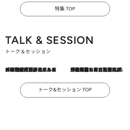
特集 TOP
TALK & SESSION
トーク＆セッション
2026.8.3
「今後値上げがあるとすれば…」「リスクがあるのは今年の冬」エネルギー専門家が語る、ホルムズ海峡封鎖が家庭にもたらす“ある心配”
2026.8.3
「住宅建てられない…」「サーチャージ料の高値が続いている」ホルムズ海峡封鎖による影響はいつまで続く？《エネルギー専門家に聞く“どうなる日本の暮らし”》
トーク&セッション TOP