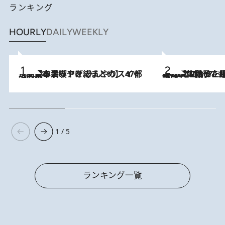
ランキング
HOURLY
DAILY
WEEKLY
2026.8.5
【西日本エリアを総まとめ】 47都道府県の手みやげ ひんやりスイーツで夏を満喫
2026.8.5
【阿川佐和子さんの年とる力】なぜ70代で始めた趣味は“こんなに楽しい”のか？ ピアノ、俳句…スランプに陥っても続けられる“ある秘訣”とは
1 / 5
ランキング一覧