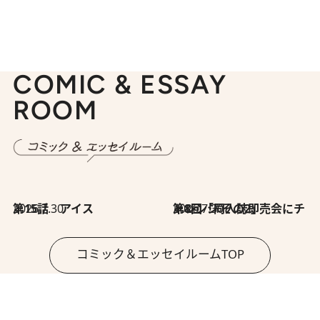
COMIC & ESSAY
ROOM
2026.7.30
第15話 アイス
2026.7.30
第8回「同人誌即売会にチャレンジ その2」
コミック＆エッセイルームTOP