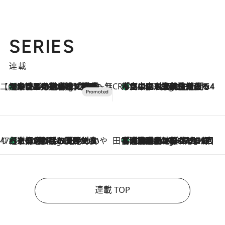
SERIES
連載
【CREA×星野リゾート】唯一無二。癒しと発見が待つ場所へ
【トンボの足水浴】ヒノキの香りに包まれて涼感マックス！約13℃の湧水かけ流しを避暑地「星野温泉 トンボの湯」で体験
16 Minutes Ago
CREA'S CHOICE
「立川にも歌舞伎があるんだよ」 片岡仁左衛門・市川中車ら豪華座組みで4年目の立川立飛歌舞伎へ
2 Hours Ago
47都道府県の手みやげ ひんやりスイーツで夏を満喫
【京都府】この夏絶対食べたい 冷やしておいしいおやつ3選 ひと口目から心を掴む新緑のテリーヌ
2 Hours Ago
田中稲の勝手に再ブーム
「湘南乃風に憧れて」観客大盛上がりの“タオル回し”に、ラッパー顔負けの高速歌唱まで…さだまさし（74）のアグレッシブすぎる現在地
7 Hours Ago
連載 TOP