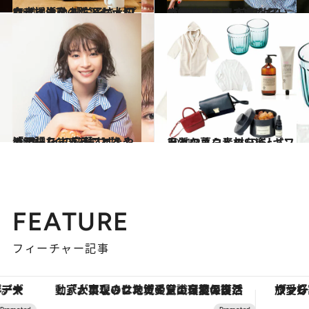
2021.4.27
幸せに生きることも大切な支援活動 紗栄子さんプロデュースの防災セット
ライフスタイル
2021.4.17
「今自分の足で立たないと後悔する」 前田敦子の“覚悟”と踏み出した一歩
カルチャー
2021.4.7
「頑張りすぎることをやめました」 広瀬すず流“キレイの秘訣”とは？
カルチャー
2021.2.2
上質なエコ素材を楽しむ 日々の暮らしのSDGsギフト
ライフスタイル
FEATURE
フィーチャー記事
「大事なのは地域の意識を変えること」。ロレックス賞受賞の自然保護活動家が実現させたナイジェリアの自然環境の復活
ヴァシュロン・コンスタンタン