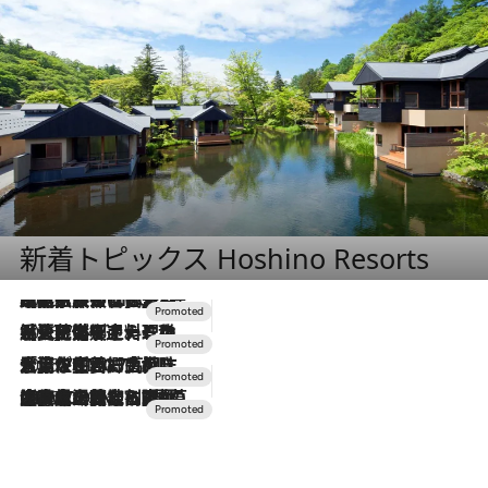
新着トピックス Hoshino Resorts
2026.7.31
【ホテル帰省】という選択肢をOMOが提案。家族とほどよい距離を保つには「昼は実家、夜は気兼ねなくホテルで！」
2026.7.24
【夏限定ディナーコース】旬を迎える稚鮎や花ズッキーニなどをイタリア・トスカーナの郷土料理の手法で満喫！
2026.7.17
「土佐和ハーブかき氷」がOMO7高知に登場！生姜、山椒、大葉など目にも舌にも涼を呼ぶ郷土の味
2026.7.10
NEW OPEN！【界 草津】名湯の地に誕生。趣の異なる2種の温泉と上州ならではの会席・蕎麦割烹など美食を味わう究極の癒やし旅