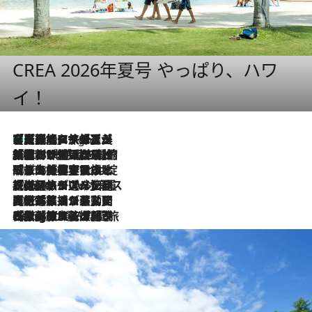
CREA 2026年夏号 やっぱり、ハワ
イ！
【厳選旅コスメ】「多機能アイテムがメイン！」旅好き美容エディターが選んだ夏旅ベストコスメを発表【Mサイズジップ】
2 Hours Ago
2026.8.6
「荷物が増えるほど旅ストレスは増す」美容ジャーナリストがたどり着いた最終結論。“化粧品を劇的に減らす”感動の凝縮美容とは
2026.8.6
「旅先には金髪ウィッグを持参」日本と同じメイクでは損してる!? 美容ジャーナリストが提案する“掟破りの旅美容”とは
2026.8.6
【厳選旅コスメ】「身軽さ＆UV対策重視！」ヘアアーティストshucoが選んだ夏旅ベストコスメを発表【Mサイズジップ】
2026.8.5
【厳選旅コスメ】国内をあちこち移動する河井菜摘が選んだ夏旅ベストコスメ発表！「リラックスアイテムはマスト」【Mサイズジップ】
2026.8.4
【厳選旅コスメ】「紫外線＆乾燥対策しながらメイク感も！」ヘア＆メイクGeorgeが選んだ夏旅ベストコスメを発表！【Mサイズジップ】