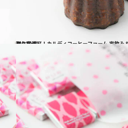
2020.8.10
取り寄せ可！カルディコーヒーファーム 家飲み＆スイーツの美味アイテム10選
グルメ