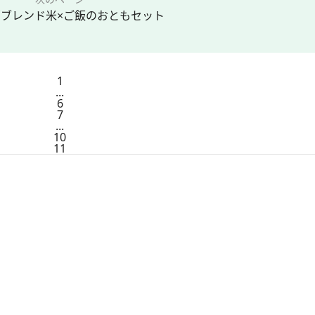
ブレンド米×ご飯のおともセット
1
...
6
7
...
10
11