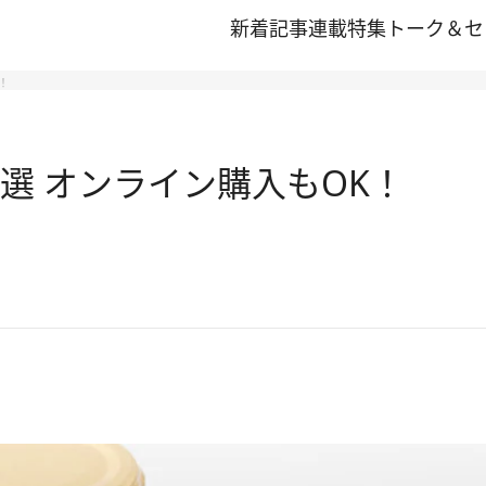
新着記事
連載
特集
トーク＆セ
！
選 オンライン購入もOK！