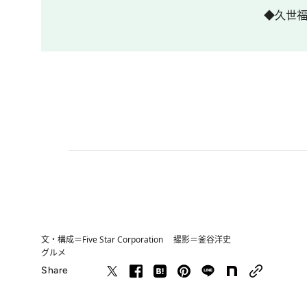
◆久世福
文・構成＝Five Star Corporation 撮影＝釜谷洋史
グルメ
Share