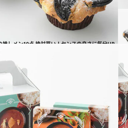
UCAの推しメン10点 絶対買い！センスの良さに気分UP