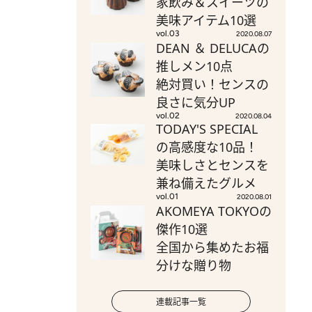
家飲み＆スイーツの
美味アイテム10選
vol.03
2020.08.07
DEAN ＆ DELUCAの
推しメン10点
絶対買い！センスの
良さに気分UP
vol.02
2020.08.04
TODAY'S SPECIAL
の高感度な10品！
美味しさとセンスを
兼ね備えたグルメ
vol.01
2020.08.01
AKOMEYA TOKYOの
傑作10選
全国から集めたお福
分けな贈り物
連載記事一覧