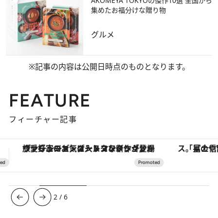
AKOMEYA TOKYOの傑作10選 全国から
集めたお福分けな贈り物
グルメ
※記事の内容は公開日時点のものとなります。
FEATURE
フィーチャー記事
「星のや富士」でデジタルデトックス。冨士信仰の歴史を辿り、心身を調える。
【夏限定ディナーコース】旬を迎
3
/
6