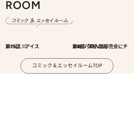
ROOM
2026.7.30
第15話 アイス
2026.7.30
第8回「同人誌即売会にチャレンジ その2」
コミック＆エッセイルームTOP