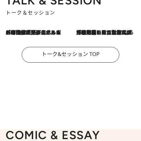
TALK & SESSION
トーク＆セッション
2026.8.3
「今後値上げがあるとすれば…」「リスクがあるのは今年の冬」エネルギー専門家が語る、ホルムズ海峡封鎖が家庭にもたらす“ある心配”
2026.8.3
「住宅建てられない…」「サーチャージ料の高値が続いている」ホルムズ海峡封鎖による影響はいつまで続く？《エネルギー専門家に聞く“どうなる日本の暮らし”》
トーク&セッション TOP
COMIC & ESSAY