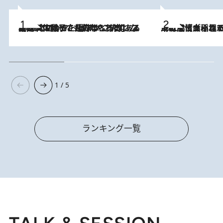
2026.8.5
【阿川佐和子さんの年とる力】なぜ70代で始めた趣味は“こんなに楽しい”のか？ ピアノ、俳句…スランプに陥っても続けられる“ある秘訣”とは
2026.8.5
下町風情あふれる台北屈指の人気エリア・大稲埕でセンスのいい台湾土産《ヴィン
1 / 5
ランキング一覧