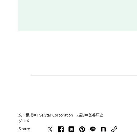
文・構成＝Five Star Corporation 撮影＝釜谷洋史
グルメ
Share