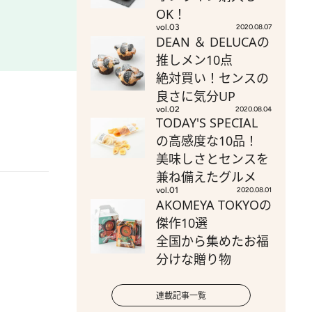
OK！
vol.03
2020.08.07
DEAN ＆ DELUCAの
推しメン10点
絶対買い！センスの
良さに気分UP
vol.02
2020.08.04
TODAY'S SPECIAL
の高感度な10品！
美味しさとセンスを
兼ね備えたグルメ
vol.01
2020.08.01
AKOMEYA TOKYOの
傑作10選
全国から集めたお福
分けな贈り物
連載記事一覧