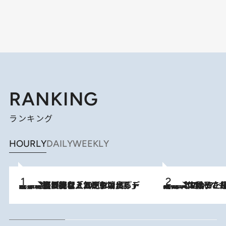
RANKING
ランキング
HOURLY
DAILY
WEEKLY
2026.8.5
【なぜ吉沢亮は「気配を消せる」のか？】興行収入208億の『国宝』を経て挑むミュージカル『ディア・エヴァン・ハンセン』。トップ俳優が舞台上でさらけ出した“孤独”とは
2026.8.5
【阿川佐和子さんの年とる力】なぜ70代で始めた趣味は“こんなに楽しい”のか？ ピアノ、俳句…スランプに陥っても続けられる“ある秘訣”とは