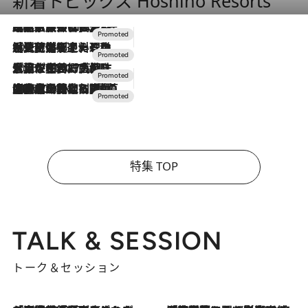
新着トピックス Hoshino Resorts
2026.7.31
【ホテル帰省】という選択肢をOMOが提案。家族とほどよい距離を保つには「昼は実家、夜は気兼ねなくホテルで！」
2026.7.24
【夏限定ディナーコース】旬を迎える稚鮎や花ズッキーニなどをイタリア・トスカーナの郷土料理の手法で満喫！
2026.7.17
「土佐和ハーブかき氷」がOMO7高知に登場！生姜、山椒、大葉など目にも舌にも涼を呼ぶ郷土の味
2026.7.10
NEW OPEN！【界 草津】名湯の地に誕生。趣の異なる2種の温泉と上州ならではの会席・蕎麦割烹など美食を味わう究極の癒やし旅
特集 TOP
TALK & SESSION
トーク＆セッション