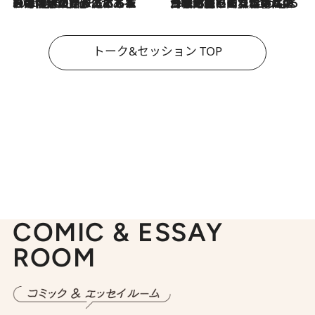
2026.8.3
「今後値上げがあるとすれば…」「リスクがあるのは今年の冬」エネルギー専門家が語る、ホルムズ海峡封鎖が家庭にもたらす“ある心配”
2026.8.3
「住宅建てられない…」「サーチャージ料の高値が続いている」ホルムズ海峡封鎖による影響はいつまで続く？《エネルギー専門家に聞く“どうなる日本の暮らし”》
トーク&セッション TOP
COMIC & ESSAY
ROOM