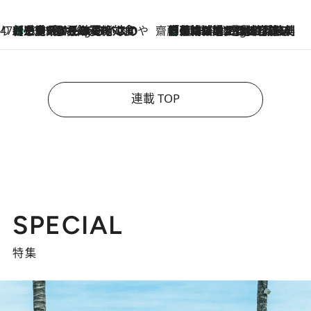
47都道府県の手みやげ ひんやりスイーツで夏を満喫
【三重県】この夏絶対食べたい 冷やしておいしいおやつ3選 お餅×アイスの新感覚スイーツ
10 Hours Ago
齋藤 薫 美容脳ルネサンス
「荷物が増えるほど旅ストレスは増す」美容ジャーナリストがたどり着いた最終結論。“化粧品を劇的に減らす”感動の凝縮美容とは
10 Hours Ago
連載 TOP
SPECIAL
特集