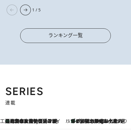
1 / 5
ランキング一覧
SERIES
連載
工藤まやのおもてなしハワイ
【ハワイ土産】ローカルの絶大な支持で復活！ 絶品の幻クッキー《元ファンの日本人女性が受け継いだ名店》
10 Hours Ago
ハワイ賢者 リサのお気に入りリスト
あの伝説の限定トートも！ リニューアルした「ディーン＆デルーカ ハワイ」で必須のお土産8選
10 Hours Ago