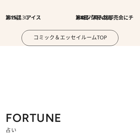
2026.7.30
第15話 アイス
2026.7.30
第8回「同人誌即売会にチャレンジ その2」
コミック＆エッセイルームTOP
FORTUNE
占い