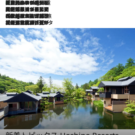
【厳選旅コスメ】「身軽さ＆UV対策重視！」ヘアアーティストshucoが選んだ夏旅ベストコスメを発表【Mサイズジップ】
10 Hours Ago
2026.8.5
【厳選旅コスメ】国内をあちこち移動する河井菜摘が選んだ夏旅ベストコスメ発表！「リラックスアイテムはマスト」【Mサイズジップ】
2026.8.4
【厳選旅コスメ】「紫外線＆乾燥対策しながらメイク感も！」ヘア＆メイクGeorgeが選んだ夏旅ベストコスメを発表！【Mサイズジップ】
2026.8.3
【厳選旅コスメ】「保湿もタイパ重視！」“サウナ好き”タレント清水みさとが愛用する夏旅ベストコスメを発表！【Mサイズジップ】