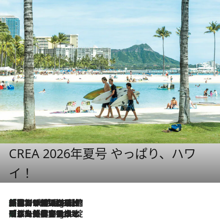
CREA 2026年夏号 やっぱり、ハワ
イ！
「荷物が増えるほど旅ストレスは増す」美容ジャーナリストがたどり着いた最終結論。“化粧品を劇的に減らす”感動の凝縮美容とは
10 Hours Ago
「旅先には金髪ウィッグを持参」日本と同じメイクでは損してる!? 美容ジャーナリストが提案する“掟破りの旅美容”とは
10 Hours Ago