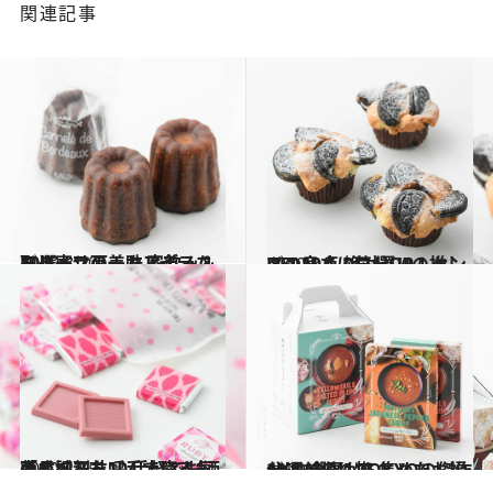
関連記事
2020.8.10
取り寄せ可！カルディコーヒーファーム 家飲み＆スイーツの美味アイテム10選
グルメ
2020.8.7
DEAN ＆ DELUCAの推しメン10点 絶対買い！センスの良さに気分UP
グルメ
2020.2.15
「成城石井」手土産人気商品ベスト10 手軽でお洒落と評判を呼んでいるもの
グルメ
2020.8.1
AKOMEYA TOKYOの傑作10選 全国から集めたお福分けな贈り物
グルメ