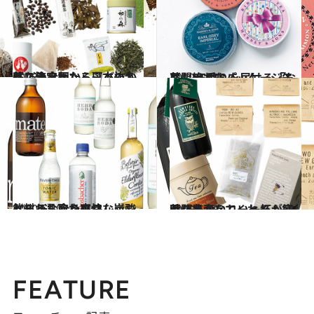
2020.6.2
体に染みわたる日本の名茶 7選 全国から選び抜かれた決定版
グルメ
2019.2.19
おしゃれなパッケージ缶に悶絶 香りを届ける「お茶」BEST6
グルメ
2020.5.30
しゅわしゅわ爽快な炭酸飲料 7選 今をリフレッシュするお取り寄せ
グルメ
2020.5.25
香り豊かなコーヒー＆紅茶 7選 おいしい一杯が家時間を変えてくれる
グルメ
FEATURE