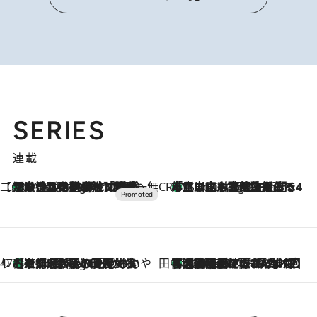
SERIES
連載
【CREA×星野リゾート】唯一無二。癒しと発見が待つ場所へ
【トンボの足水浴】ヒノキの香りに包まれて涼感マックス！約13℃の湧水かけ流しを避暑地「星野温泉 トンボの湯」で体験
7 Hours Ago
CREA'S CHOICE
「立川にも歌舞伎があるんだよ」 片岡仁左衛門・市川中車ら豪華座組みで4年目の立川立飛歌舞伎へ
9 Hours Ago
47都道府県の手みやげ ひんやりスイーツで夏を満喫
【京都府】この夏絶対食べたい 冷やしておいしいおやつ3選 ひと口目から心を掴む新緑のテリーヌ
9 Hours Ago
田中稲の勝手に再ブーム
「湘南乃風に憧れて」観客大盛上がりの“タオル回し”に、ラッパー顔負けの高速歌唱まで…さだまさし（74）のアグレッシブすぎる現在地
2026.8.7