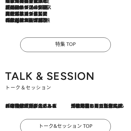
2026.8.6
「旅先には金髪ウィッグを持参」日本と同じメイクでは損してる!? 美容ジャーナリストが提案する“掟破りの旅美容”とは
2026.8.6
【厳選旅コスメ】「身軽さ＆UV対策重視！」ヘアアーティストshucoが選んだ夏旅ベストコスメを発表【Mサイズジップ】
2026.8.5
【厳選旅コスメ】国内をあちこち移動する河井菜摘が選んだ夏旅ベストコスメ発表！「リラックスアイテムはマスト」【Mサイズジップ】
2026.8.4
【厳選旅コスメ】「紫外線＆乾燥対策しながらメイク感も！」ヘア＆メイクGeorgeが選んだ夏旅ベストコスメを発表！【Mサイズジップ】
特集 TOP
TALK & SESSION
トーク＆セッション
2026.8.3
「今後値上げがあるとすれば…」「リスクがあるのは今年の冬」エネルギー専門家が語る、ホルムズ海峡封鎖が家庭にもたらす“ある心配”
2026.8.3
「住宅建てられない…」「サーチャージ料の高値が続いている」ホルムズ海峡封鎖による影響はいつまで続く？《エネルギー専門家に聞く“どうなる日本の暮らし”》
トーク&セッション TOP