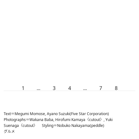
1
...
3
4
...
7
8
Text＝Megumi Momose, Ayano Suzuki(Five Star Corporation)
Photographs＝Wakana Baba, Hirofumi Kamaya〈cutout〉, Yuki
Suenaga〈cutout〉 Styling＝Nobuko Nakayama(peddle)
グルメ