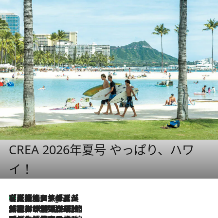
CREA 2026年夏号 やっぱり、ハワ
イ！
【厳選旅コスメ】「多機能アイテムがメイン！」旅好き美容エディターが選んだ夏旅ベストコスメを発表【Mサイズジップ】
9 Hours Ago
2026.8.6
「荷物が増えるほど旅ストレスは増す」美容ジャーナリストがたどり着いた最終結論。“化粧品を劇的に減らす”感動の凝縮美容とは