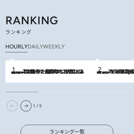
RANKING
ランキング
HOURLY
DAILY
WEEKLY
2026.8.5
【阿川佐和子さんの年とる力】なぜ70代で始めた趣味は“こんなに楽しい”のか？ ピアノ、俳句…スランプに陥っても続けられる“ある秘訣”とは
美食、デザイン、ホスピタリティのすべてが最高峰！ ノルウェー第4の都市スタヴァンゲルのW
10 Hours Ago
1 / 5
ランキング一覧