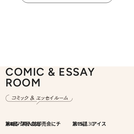
COMIC & ESSAY
ROOM
2026.7.30
第8回「同人誌即売会にチャレンジ その2」
2026.7.30
第15話 アイス