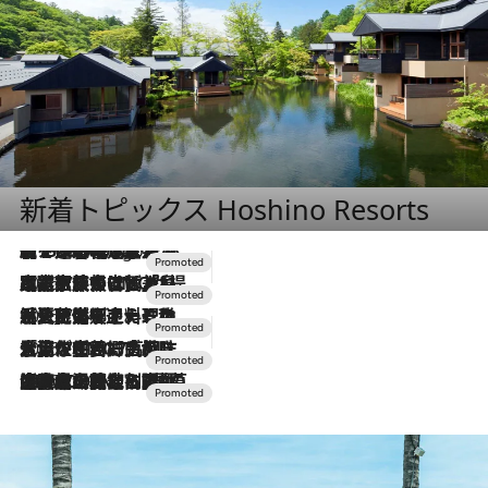
新着トピックス Hoshino Resorts
【トンボの足水浴】ヒノキの香りに包まれて涼感マックス！約13℃の湧水かけ流しを避暑地「星野温泉 トンボの湯」で体験
7 Hours Ago
2026.7.31
【ホテル帰省】という選択肢をOMOが提案。家族とほどよい距離を保つには「昼は実家、夜は気兼ねなくホテルで！」
2026.7.24
【夏限定ディナーコース】旬を迎える稚鮎や花ズッキーニなどをイタリア・トスカーナの郷土料理の手法で満喫！
2026.7.17
「土佐和ハーブかき氷」がOMO7高知に登場！生姜、山椒、大葉など目にも舌にも涼を呼ぶ郷土の味
2026.7.10
NEW OPEN！【界 草津】名湯の地に誕生。趣の異なる2種の温泉と上州ならではの会席・蕎麦割烹など美食を味わう究極の癒やし旅