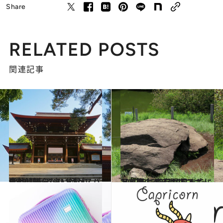
Share
RELATED POSTS
関連記事
2019.12.30
意外と知らないお参りQ&A 視える占い師がスパッと解説
ライフスタイル
2019.11.30
2020年《東京開運スポット》案内 12月19日までに足を運ぶべきはココ
ライフスタイル