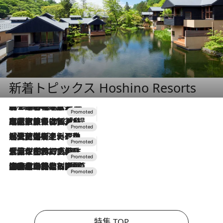
新着トピックス Hoshino Resorts
2026.8.7
【トンボの足水浴】ヒノキの香りに包まれて涼感マックス！約13℃の湧水かけ流しを避暑地「星野温泉 トンボの湯」で体験
2026.7.31
【ホテル帰省】という選択肢をOMOが提案。家族とほどよい距離を保つには「昼は実家、夜は気兼ねなくホテルで！」
2026.7.24
【夏限定ディナーコース】旬を迎える稚鮎や花ズッキーニなどをイタリア・トスカーナの郷土料理の手法で満喫！
2026.7.17
「土佐和ハーブかき氷」がOMO7高知に登場！生姜、山椒、大葉など目にも舌にも涼を呼ぶ郷土の味
2026.7.10
NEW OPEN！【界 草津】名湯の地に誕生。趣の異なる2種の温泉と上州ならではの会席・蕎麦割烹など美食を味わう究極の癒やし旅
特集 TOP