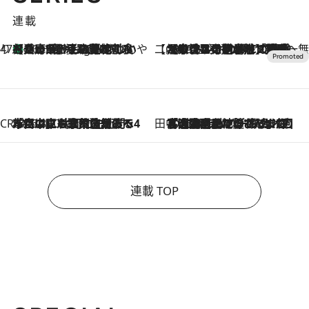
連載
47都道府県の手みやげ ひんやりスイーツで夏を満喫
【兵庫県】この夏絶対食べたい 冷やしておいしいおやつ3選 淡路島の恵みをジェラートに集約
10 Hours Ago
【CREA×星野リゾート】唯一無二。癒しと発見が待つ場所へ
2026.8.7
【トンボの足水浴】ヒノキの香りに包まれて涼感マックス！約13℃の湧水かけ流しを避暑地「星野温泉 トンボの湯」で体験
CREA'S CHOICE
2026.8.7
「立川にも歌舞伎があるんだよ」 片岡仁左衛門・市川中車ら豪華座組みで4年目の立川立飛歌舞伎へ
田中稲の勝手に再ブーム
2026.8.7
「湘南乃風に憧れて」観客大盛上がりの“タオル回し”に、ラッパー顔負けの高速歌唱まで…さだまさし（74）のアグレッシブすぎる現在地
連載 TOP