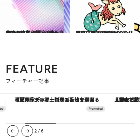
2019.6.23
“視える”占い師・流光七奈さんに聞く 運気UP＆身を守る旅の必需品7選
旅＆お出かけ
2019.12.25
【山羊座】1月前半の全体運は？ 最高最強の運気。直感に従って行動を
占い
FEATURE
フィーチャー記事
【銀座で出合う最旬美容】美髪ケアや上質な眠り…セルフケアのアップデートから、特別な名入れギフトまで。大人のための「ReFa GINZA」クルーズ
3
/
6