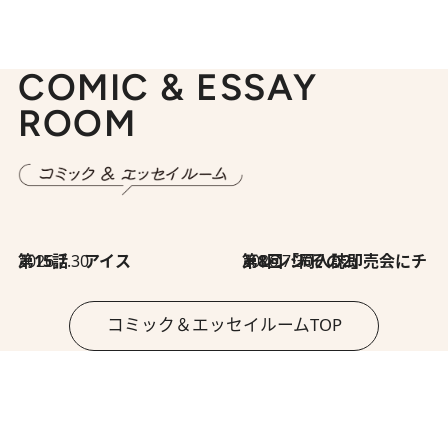
COMIC & ESSAY
ROOM
2026.7.30
第15話 アイス
2026.7.30
第8回「同人誌即売会にチャレンジ その2」
コミック＆エッセイルームTOP