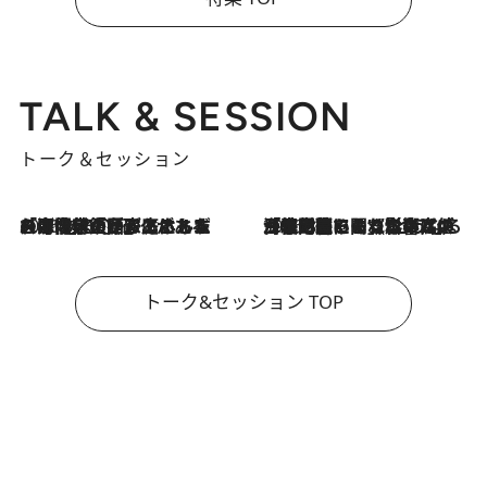
TALK & SESSION
トーク＆セッション
2026.8.3
「今後値上げがあるとすれば…」「リスクがあるのは今年の冬」エネルギー専門家が語る、ホルムズ海峡封鎖が家庭にもたらす“ある心配”
2026.8.3
「住宅建てられない…」「サーチャージ料の高値が続いている」ホルムズ海峡封鎖による影響はいつまで続く？《エネルギー専門家に聞く“どうなる日本の暮らし”》
トーク&セッション TOP