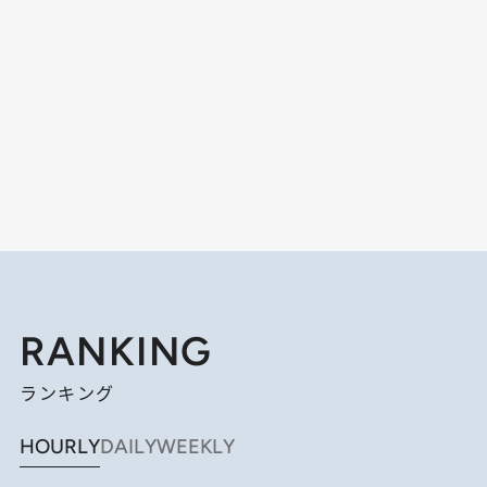
RANKING
ランキング
HOURLY
DAILY
WEEKLY