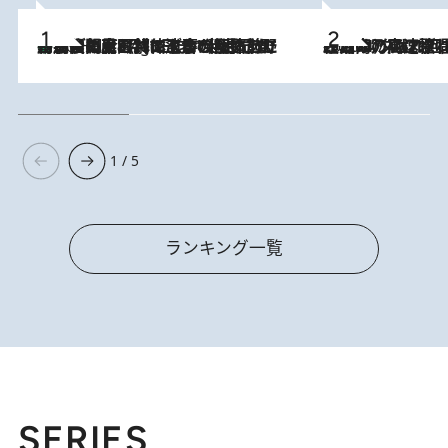
「最後に見られてよかった」上野動物園の東園パンダ舎が解体前に特別公開。8月16日まで延長されたパネル展と共に辿る“半世紀”のパンダ飼育《解体工事の図面あり》
10 Hours Ago
2026.8.7
「湘南乃風に憧れて」観客大盛上がりの“タオル回し”に、ラッパー顔負けの高速歌唱まで…さだまさし（74）のアグレッシブすぎる現在地
1 / 5
ランキング一覧
SERIES