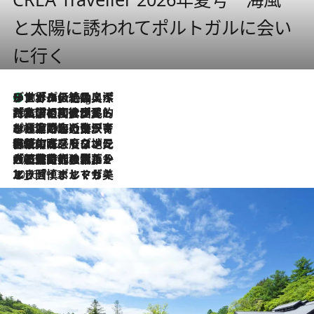
と太陽に誘われてポルトガルに会い
に行く
リスボンの絶品スイーツ「パステル・デ・ナタ」とは？ポルトガル伝統の奥深い世界へ
10 Hours Ago
2026.7.27
「私の祖国はポルトガル語です」国民的詩人フェルナンド・ペソアと、彼が愛した文学の街を歩く
2026.7.26
ポルトガル近海が育む極上の海の幸。キリリと冷えた白ワインと愉しむ、シーフード専門店の贅沢
2026.7.22
伝統の味をモダンに昇華。高感度な地元客が集う、リスボンの最旬ガストロノミー
2026.7.21
大航海時代の栄華から、震災、独裁、そして革命へ。ポルトガル・首都リスボンの石畳に刻まれた「歴史の光と影」
2026.7.13
エッセイ・ヤマザキマリ「慎ましくも美しき国 ポルトガル」