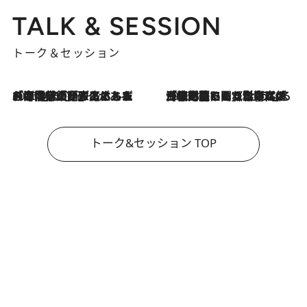
TALK & SESSION
トーク＆セッション
2026.8.3
「今後値上げがあるとすれば…」「リスクがあるのは今年の冬」エネルギー専門家が語る、ホルムズ海峡封鎖が家庭にもたらす“ある心配”
2026.8.3
「住宅建てられない…」「サーチャージ料の高値が続いている」ホルムズ海峡封鎖による影響はいつまで続く？《エネルギー専門家に聞く“どうなる日本の暮らし”》
トーク&セッション TOP