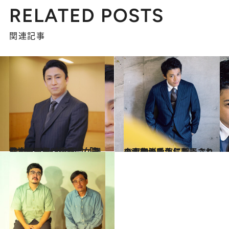
RELATED POSTS
関連記事
2019.10.28
松本幸四郎が語る『女殺油地獄』 シネマ版は「舞台より面白い作品に」
カルチャー
2019.9.8
小栗旬が愛人に翻弄される人生に⁉ 色気たっぷりの太宰治を演じる
カルチャー