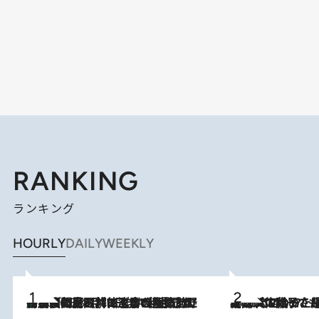
RANKING
ランキング
HOURLY
DAILY
WEEKLY
「最後に見られてよかった」上野動物園の東園パンダ舎が解体前に特別公開。8月16日まで延長されたパネル展と共に辿る“半世紀”のパンダ飼育《解体工事の図面あり》
2026.8.8
2026.8.5
【阿川佐和子さんの年とる力】なぜ70代で始めた趣味は“こんなに楽しい”のか？ ピアノ、俳句…スランプに陥っても続けられる“ある秘訣”とは