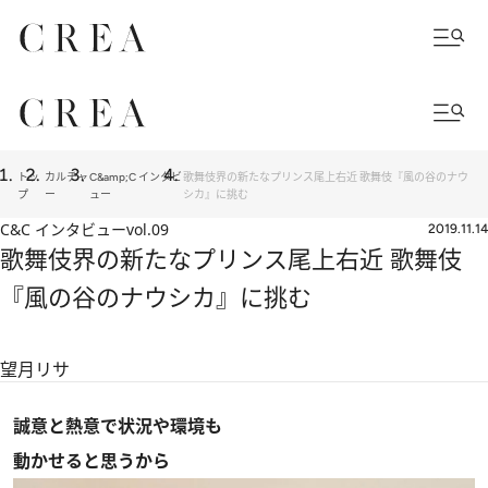
トッ
カルチャ
C&amp;C インタビ
歌舞伎界の新たなプリンス尾上右近 歌舞伎『風の谷のナウ
プ
ー
ュー
シカ』に挑む
C&C インタビュー
vol.09
2019.11.14
歌舞伎界の新たなプリンス尾上右近 歌舞伎
『風の谷のナウシカ』に挑む
望月リサ
誠意と熱意で状況や環境も
動かせると思うから