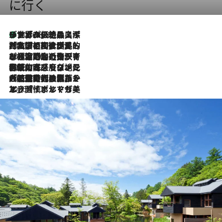
に行く
リスボンの絶品スイーツ「パステル・デ・ナタ」とは？ポルトガル伝統の奥深い世界へ
2026.8.8
2026.7.27
「私の祖国はポルトガル語です」国民的詩人フェルナンド・ペソアと、彼が愛した文学の街を歩く
2026.7.26
ポルトガル近海が育む極上の海の幸。キリリと冷えた白ワインと愉しむ、シーフード専門店の贅沢
2026.7.22
伝統の味をモダンに昇華。高感度な地元客が集う、リスボンの最旬ガストロノミー
2026.7.21
大航海時代の栄華から、震災、独裁、そして革命へ。ポルトガル・首都リスボンの石畳に刻まれた「歴史の光と影」
2026.7.13
エッセイ・ヤマザキマリ「慎ましくも美しき国 ポルトガル」