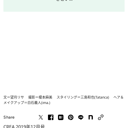
文＝望月リサ 撮影＝榎本麻美 スタイリング＝三島和也(Tatanca) ヘア＆
メイクアップ＝白石義人(ima.)
Share
CREA 2019年12月号