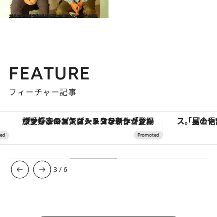
2019.11.9
光石研×思い出野郎・高橋一の対談② 踊れなくてもダンスは大好き！
カルチャー
FEATURE
フィーチャー記事
ヴァシュロン・コンスタンタン「オーヴァーシーズ・オートマティック」。旅愛好家のお気に入りコレクションから、ジェンダーレスな新作が登場
3
/
6