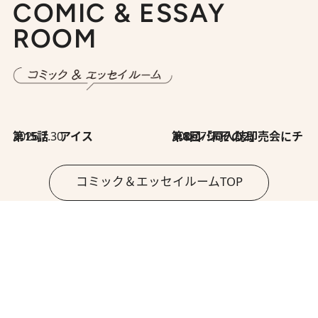
COMIC & ESSAY
ROOM
2026.7.30
第15話 アイス
2026.7.30
第8回「同人誌即売会にチャレンジ その2」
コミック＆エッセイルームTOP