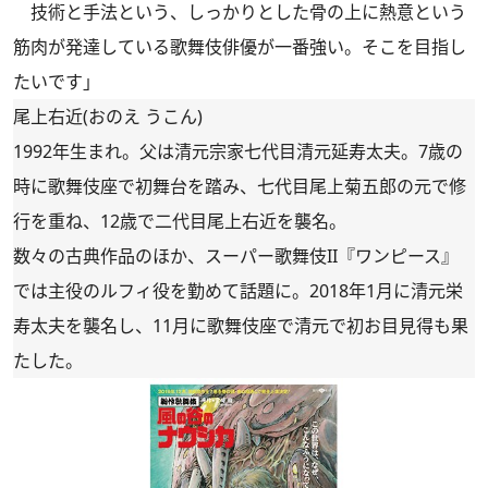
技術と手法という、しっかりとした骨の上に熱意という
筋肉が発達している歌舞伎俳優が一番強い。そこを目指し
たいです」
尾上右近(おのえ うこん)
1992年生まれ。父は清元宗家七代目清元延寿太夫。7歳の
時に歌舞伎座で初舞台を踏み、七代目尾上菊五郎の元で修
行を重ね、12歳で二代目尾上右近を襲名。
数々の古典作品のほか、スーパー歌舞伎II『ワンピース』
では主役のルフィ役を勤めて話題に。2018年1月に清元栄
寿太夫を襲名し、11月に歌舞伎座で清元で初お目見得も果
たした。