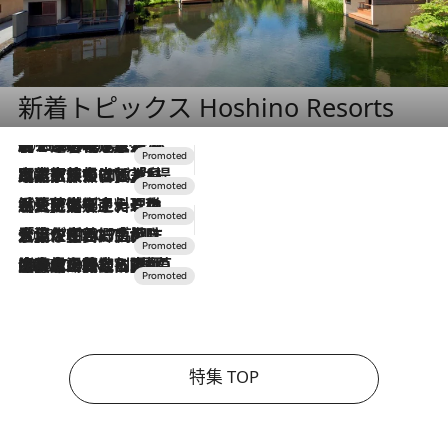
新着トピックス Hoshino Resorts
2026.8.7
【トンボの足水浴】ヒノキの香りに包まれて涼感マックス！約13℃の湧水かけ流しを避暑地「星野温泉 トンボの湯」で体験
2026.7.31
【ホテル帰省】という選択肢をOMOが提案。家族とほどよい距離を保つには「昼は実家、夜は気兼ねなくホテルで！」
2026.7.24
【夏限定ディナーコース】旬を迎える稚鮎や花ズッキーニなどをイタリア・トスカーナの郷土料理の手法で満喫！
2026.7.17
「土佐和ハーブかき氷」がOMO7高知に登場！生姜、山椒、大葉など目にも舌にも涼を呼ぶ郷土の味
2026.7.10
NEW OPEN！【界 草津】名湯の地に誕生。趣の異なる2種の温泉と上州ならではの会席・蕎麦割烹など美食を味わう究極の癒やし旅
特集 TOP