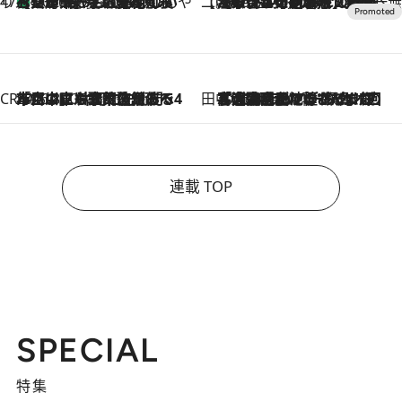
47都道府県の手みやげ ひんやりスイーツで夏を満喫
【兵庫県】この夏絶対食べたい 冷やしておいしいおやつ3選 淡路島の恵みをジェラートに集約
2026.8.8
【CREA×星野リゾート】唯一無二。癒しと発見が待つ場所へ
2026.8.7
【トンボの足水浴】ヒノキの香りに包まれて涼感マックス！約13℃の湧水かけ流しを避暑地「星野温泉 トンボの湯」で体験
CREA'S CHOICE
2026.8.7
「立川にも歌舞伎があるんだよ」 片岡仁左衛門・市川中車ら豪華座組みで4年目の立川立飛歌舞伎へ
田中稲の勝手に再ブーム
2026.8.7
「湘南乃風に憧れて」観客大盛上がりの“タオル回し”に、ラッパー顔負けの高速歌唱まで…さだまさし（74）のアグレッシブすぎる現在地
連載 TOP
SPECIAL
特集