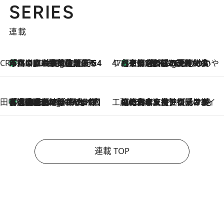
SERIES
連載
CREA'S CHOICE
「立川にも歌舞伎があるんだよ」 片岡仁左衛門・市川中車ら豪華座組みで4年目の立川立飛歌舞伎へ
1 Minute Ago
47都道府県の手みやげ ひんやりスイーツで夏を満喫
【京都府】この夏絶対食べたい 冷やしておいしいおやつ3選 ひと口目から心を掴む新緑のテリーヌ
1 Minute Ago
田中稲の勝手に再ブーム
「湘南乃風に憧れて」観客大盛上がりの“タオル回し”に、ラッパー顔負けの高速歌唱まで…さだまさし（74）のアグレッシブすぎる現在地
5 Hours Ago
工藤まやのおもてなしハワイ
2026.8.6
【ハワイ土産】ローカルの絶大な支持で復活！ 絶品の幻クッキー《元ファンの日本人女性が受け継いだ名店》
連載 TOP