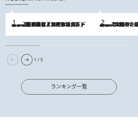
2026.8.5
【なぜ吉沢亮は「気配を消せる」のか？】興行収入208億の『国宝』を経て挑むミュージカル『ディア・エヴァン・ハンセン』。トップ俳優が舞台上でさらけ出した“孤独”とは
2026.8.5
【阿川佐和子さんの年とる力】なぜ70代で始めた趣味は“こんなに楽しい”のか？ ピアノ、俳句…スランプに陥っても続けられる“ある秘訣”とは
1 / 5
ランキング一覧