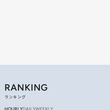
RANKING
ランキング
HOURLY
DAILY
WEEKLY