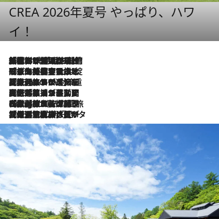
CREA 2026年夏号 やっぱり、ハワ
イ！
2026.8.6
「荷物が増えるほど旅ストレスは増す」美容ジャーナリストがたどり着いた最終結論。“化粧品を劇的に減らす”感動の凝縮美容とは
2026.8.6
「旅先には金髪ウィッグを持参」日本と同じメイクでは損してる!? 美容ジャーナリストが提案する“掟破りの旅美容”とは
2026.8.6
【厳選旅コスメ】「身軽さ＆UV対策重視！」ヘアアーティストshucoが選んだ夏旅ベストコスメを発表【Mサイズジップ】
2026.8.5
【厳選旅コスメ】国内をあちこち移動する河井菜摘が選んだ夏旅ベストコスメ発表！「リラックスアイテムはマスト」【Mサイズジップ】
2026.8.4
【厳選旅コスメ】「紫外線＆乾燥対策しながらメイク感も！」ヘア＆メイクGeorgeが選んだ夏旅ベストコスメを発表！【Mサイズジップ】
2026.8.3
【厳選旅コスメ】「保湿もタイパ重視！」“サウナ好き”タレント清水みさとが愛用する夏旅ベストコスメを発表！【Mサイズジップ】