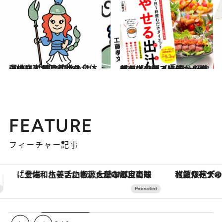
2019.10.26
【蠍座】11月前半の全体運は？ 片思い中の人は、ついに恋が叶うかも
占い
2019.6.25
噂の「やせる出汁」レシピを大公開！ 一日一杯飲むだけでデブ味覚から脱却
ライフスタイル
FEATURE
フィーチャー記事
【夏限定ディナーコース】旬を迎える稚鮎や花ズッキーニなどをイタリア・トスカーナの郷土料理の手法で満喫！
【銀座で出合う最旬美容】美髪ケアや上質な眠