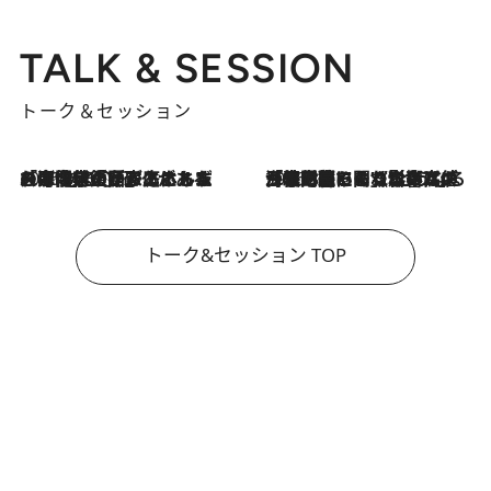
TALK & SESSION
トーク＆セッション
2026.8.3
「今後値上げがあるとすれば…」「リスクがあるのは今年の冬」エネルギー専門家が語る、ホルムズ海峡封鎖が家庭にもたらす“ある心配”
2026.8.3
「住宅建てられない…」「サーチャージ料の高値が続いている」ホルムズ海峡封鎖による影響はいつまで続く？《エネルギー専門家に聞く“どうなる日本の暮らし”》
トーク&セッション TOP