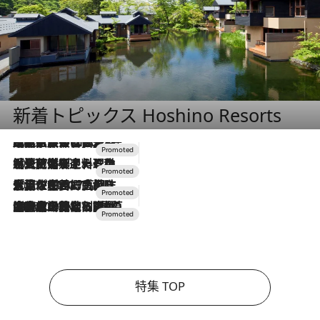
新着トピックス Hoshino Resorts
2026.7.31
【ホテル帰省】という選択肢をOMOが提案。家族とほどよい距離を保つには「昼は実家、夜は気兼ねなくホテルで！」
2026.7.24
【夏限定ディナーコース】旬を迎える稚鮎や花ズッキーニなどをイタリア・トスカーナの郷土料理の手法で満喫！
2026.7.17
「土佐和ハーブかき氷」がOMO7高知に登場！生姜、山椒、大葉など目にも舌にも涼を呼ぶ郷土の味
2026.7.10
NEW OPEN！【界 草津】名湯の地に誕生。趣の異なる2種の温泉と上州ならではの会席・蕎麦割烹など美食を味わう究極の癒やし旅
特集 TOP