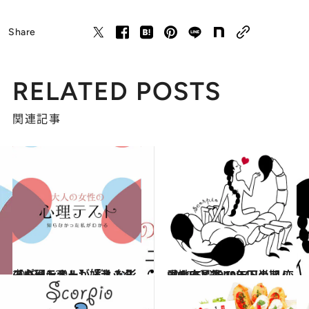
Share
RELATED POSTS
関連記事
2019.10.30
【心理テスト】「セックスパートナー」 どんな形のキャンドルが好き？
占い
2019.6.15
【蠍座】2019年下半期 恋愛＆SEX運 JINMUのアムール占星術
占い