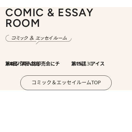
COMIC & ESSAY
ROOM
2026.7.30
第8回「同人誌即売会にチャレンジ その2」
2026.7.30
第15話 アイス
コミック＆エッセイルームTOP