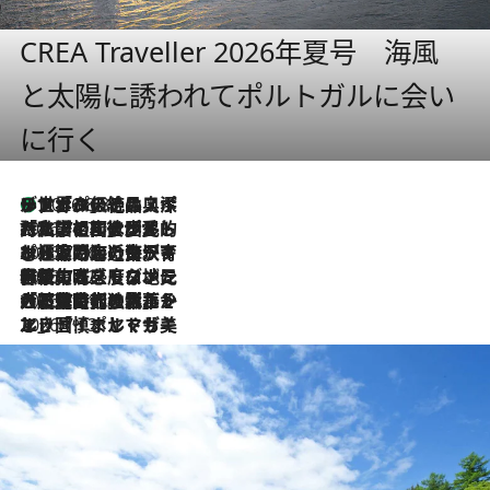
CREA Traveller 2026年夏号 海風
と太陽に誘われてポルトガルに会い
に行く
リスボンの絶品スイーツ「パステル・デ・ナタ」とは？ポルトガル伝統の奥深い世界へ
2026.8.8
2026.7.27
「私の祖国はポルトガル語です」国民的詩人フェルナンド・ペソアと、彼が愛した文学の街を歩く
2026.7.26
ポルトガル近海が育む極上の海の幸。キリリと冷えた白ワインと愉しむ、シーフード専門店の贅沢
2026.7.22
伝統の味をモダンに昇華。高感度な地元客が集う、リスボンの最旬ガストロノミー
2026.7.21
大航海時代の栄華から、震災、独裁、そして革命へ。ポルトガル・首都リスボンの石畳に刻まれた「歴史の光と影」
2026.7.13
エッセイ・ヤマザキマリ「慎ましくも美しき国 ポルトガル」