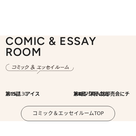
COMIC & ESSAY
ROOM
2026.7.30
第15話 アイス
2026.7.30
第8回「同人誌即売会にチャレンジ その2」
コミック＆エッセイルームTOP