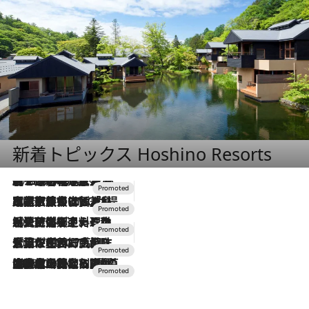
新着トピックス Hoshino Resorts
2026.8.7
【トンボの足水浴】ヒノキの香りに包まれて涼感マックス！約13℃の湧水かけ流しを避暑地「星野温泉 トンボの湯」で体験
2026.7.31
【ホテル帰省】という選択肢をOMOが提案。家族とほどよい距離を保つには「昼は実家、夜は気兼ねなくホテルで！」
2026.7.24
【夏限定ディナーコース】旬を迎える稚鮎や花ズッキーニなどをイタリア・トスカーナの郷土料理の手法で満喫！
2026.7.17
「土佐和ハーブかき氷」がOMO7高知に登場！生姜、山椒、大葉など目にも舌にも涼を呼ぶ郷土の味
2026.7.10
NEW OPEN！【界 草津】名湯の地に誕生。趣の異なる2種の温泉と上州ならではの会席・蕎麦割烹など美食を味わう究極の癒やし旅