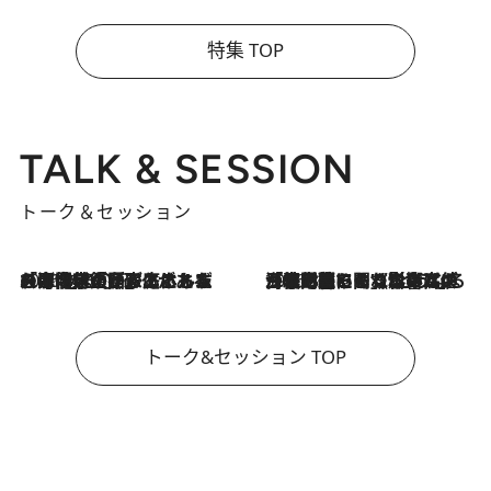
特集 TOP
TALK & SESSION
トーク＆セッション
2026.8.3
「今後値上げがあるとすれば…」「リスクがあるのは今年の冬」エネルギー専門家が語る、ホルムズ海峡封鎖が家庭にもたらす“ある心配”
2026.8.3
「住宅建てられない…」「サーチャージ料の高値が続いている」ホルムズ海峡封鎖による影響はいつまで続く？《エネルギー専門家に聞く“どうなる日本の暮らし”》
トーク&セッション TOP