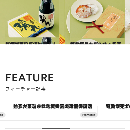
2011.12.11
数量限定の銘酒はいますぐチェック！：秋田
グルメ
2011.12.11
特産のりんごで作った素朴な菓子を堪能！：青森
グルメ
FEATURE
フィーチャー記事
「大事なのは地域の意識を変えること」。ロレックス賞受賞の自然保護活動家が実現させたナイジェリアの自然環境の復活
【夏限定ディナーコース】旬を迎