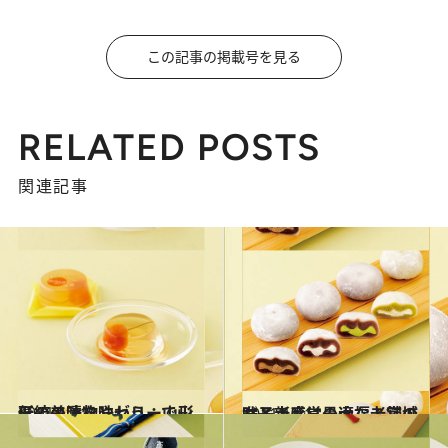
この記事の掲載号を見る
RELATED POSTS
関連記事
2011.12.11
伝統の漬物やゼリーで山形の美味を味わう：山形
グルメ
2011.12.11
女子土産に最適な老舗の味と新感覚の大福：宮城
グルメ