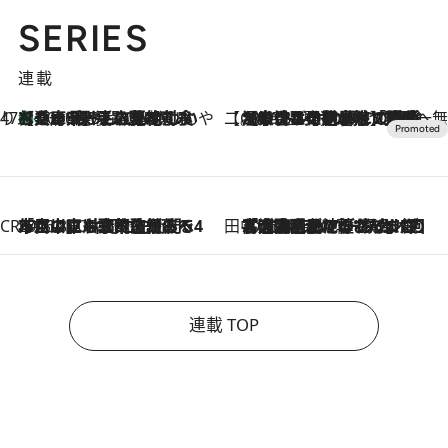
SERIES
連載
47都道府県の手みやげ ひんやりスイーツで夏を満喫
【兵庫県】この夏絶対食べたい 冷やしておいしいおやつ3選 淡路島の恵みをジェラートに集約
2026.8.8
【CREA×星野リゾート】唯一無二。癒しと発見が待つ場所へ
2026.8.7
【トンボの足水浴】ヒノキの香りに包まれて涼感マックス！約13℃の湧水かけ流しを避暑地「星野温泉 トンボの湯」で体験
CREA'S CHOICE
2026.8.7
「立川にも歌舞伎があるんだよ」 片岡仁左衛門・市川中車ら豪華座組みで4年目の立川立飛歌舞伎へ
田中稲の勝手に再ブーム
2026.8.7
「湘南乃風に憧れて」観客大盛上がりの“タオル回し”に、ラッパー顔負けの高速歌唱まで…さだまさし（74）のアグレッシブすぎる現在地
連載 TOP