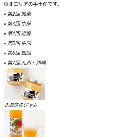
東北エリアの手土産です。
»
第2回 関東
»
第3回 中部
»
第4回 近畿
»
第5回 中国
»
第6回 四国
»
第7回 九州・沖縄
北海道のジャム