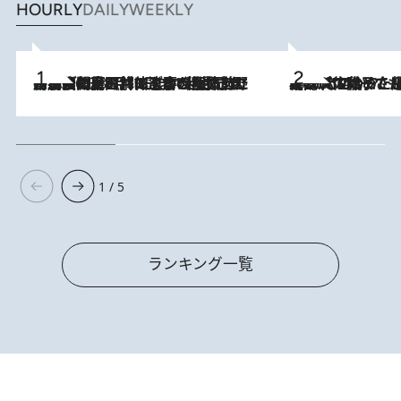
HOURLY
DAILY
WEEKLY
「最後に見られてよかった」上野動物園の東園パンダ舎が解体前に特別公開。8月16日まで延長されたパネル展と共に辿る“半世紀”のパンダ飼育《解体工事の図面あり》
2026.8.8
2026.8.5
【阿川佐和子さんの年とる力】なぜ70代で始めた趣味は“こんなに楽しい”のか？ ピアノ、俳句…スランプに陥っても続けられる“ある秘訣”とは
1 / 5
ランキング一覧