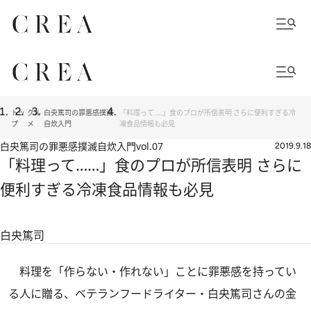
トッ
グル
白央篤司の罪悪感撲滅
「料理って……」食のプロが所信表明 さらに便利すぎる冷
プ
メ
自炊入門
凍食品情報も必見
白央篤司の罪悪感撲滅自炊入門
vol.07
2019.9.18
「料理って……」食のプロが所信表明 さらに
便利すぎる冷凍食品情報も必見
白央篤司
料理を「作らない・作れない」ことに罪悪感を持ってい
る人に贈る、ベテランフードライター・白央篤司さんの金