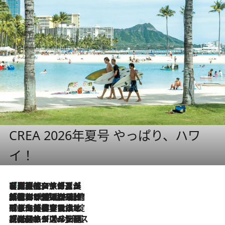
CREA 2026年夏号 やっぱり、ハワ
イ！
【厳選旅コスメ】「多機能アイテムがメイン！」旅好き美容エディターが選んだ夏旅ベストコスメを発表【Mサイズジップ】
2026.8.7
2026.8.6
「荷物が増えるほど旅ストレスは増す」美容ジャーナリストがたどり着いた最終結論。“化粧品を劇的に減らす”感動の凝縮美容とは
2026.8.6
「旅先には金髪ウィッグを持参」日本と同じメイクでは損してる!? 美容ジャーナリストが提案する“掟破りの旅美容”とは
2026.8.6
【厳選旅コスメ】「身軽さ＆UV対策重視！」ヘアアーティストshucoが選んだ夏旅ベストコスメを発表【Mサイズジップ】