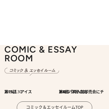
COMIC & ESSAY
ROOM
2026.7.30
第15話 アイス
2026.7.30
第8回「同人誌即売会にチャレンジ その2」
コミック＆エッセイルームTOP