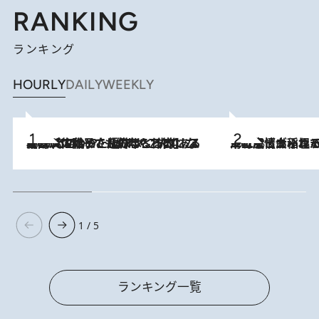
RANKING
ランキング
HOURLY
DAILY
WEEKLY
2026.8.5
【阿川佐和子さんの年とる力】なぜ70代で始めた趣味は“こんなに楽しい”のか？ ピアノ、俳句…スランプに陥っても続けられる“ある秘訣”とは
2026.8.5
下町風情あふれる台北屈指の人気エリア・大稲埕でセンスのいい台湾土産《ヴィン
1 / 5
ランキング一覧