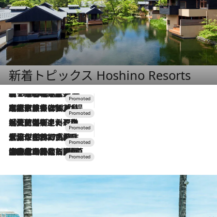
新着トピックス Hoshino Resorts
【トンボの足水浴】ヒノキの香りに包まれて涼感マックス！約13℃の湧水かけ流しを避暑地「星野温泉 トンボの湯」で体験
2026.8.7
2026.7.31
【ホテル帰省】という選択肢をOMOが提案。家族とほどよい距離を保つには「昼は実家、夜は気兼ねなくホテルで！」
2026.7.24
【夏限定ディナーコース】旬を迎える稚鮎や花ズッキーニなどをイタリア・トスカーナの郷土料理の手法で満喫！
2026.7.17
「土佐和ハーブかき氷」がOMO7高知に登場！生姜、山椒、大葉など目にも舌にも涼を呼ぶ郷土の味
2026.7.10
NEW OPEN！【界 草津】名湯の地に誕生。趣の異なる2種の温泉と上州ならではの会席・蕎麦割烹など美食を味わう究極の癒やし旅