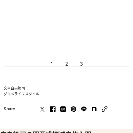
1
2
3
文＝白央篤司
グルメ
ライフスタイル
Share