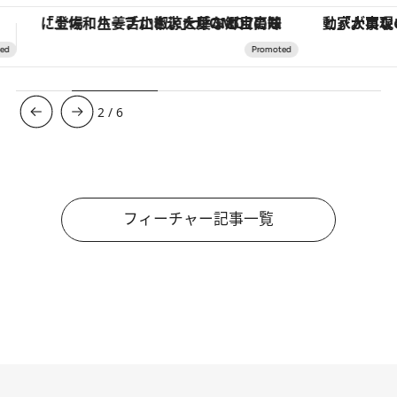
「大事なのは地域の意識を変えること」。ロレックス賞受賞の自然保護活動家が実現させたナイジェリアの自然環境の復活
【銀座で出合う最旬美容】美髪ケアや上質な眠
3
/
6
フィーチャー記事一覧