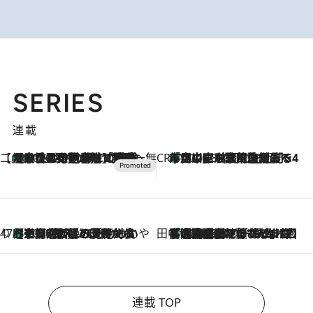
SERIES
連載
【CREA×星野リゾート】唯一無二。癒しと発見が待つ場所へ
【トンボの足水浴】ヒノキの香りに包まれて涼感マックス！約13℃の湧水かけ流しを避暑地「星野温泉 トンボの湯」で体験
2026.8.7
CREA'S CHOICE
「立川にも歌舞伎があるんだよ」 片岡仁左衛門・市川中車ら豪華座組みで4年目の立川立飛歌舞伎へ
2026.8.7
47都道府県の手みやげ ひんやりスイーツで夏を満喫
【京都府】この夏絶対食べたい 冷やしておいしいおやつ3選 ひと口目から心を掴む新緑のテリーヌ
2026.8.7
田中稲の勝手に再ブーム
「湘南乃風に憧れて」観客大盛上がりの“タオル回し”に、ラッパー顔負けの高速歌唱まで…さだまさし（74）のアグレッシブすぎる現在地
2026.8.7
連載 TOP