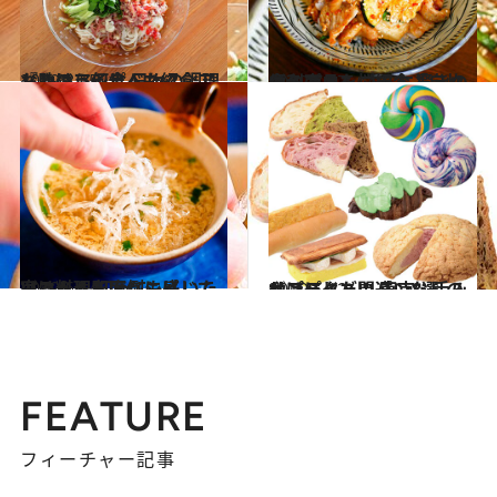
2019.8.15
『きのう何食べた？』アレンジレシピ 日々の調理お助けアイテムも紹介！
グルメ
2019.7.17
食のプロも悩ます「自炊あるある」 さらに驚きの便利商品をご紹介！
グルメ
2019.6.14
実は料理を面倒に感じている人へ 知ってもらいたいコト＆即席レシピ
グルメ
2019.5.12
サプライズ間違いなしのインパクト！ 東京・手みやげにしたいパン8選
グルメ
FEATURE
フィーチャー記事