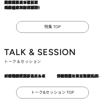
2026.8.5
【厳選旅コスメ】国内をあちこち移動する河井菜摘が選んだ夏旅ベストコスメ発表！「リラックスアイテムはマスト」【Mサイズジップ】
2026.8.4
【厳選旅コスメ】「紫外線＆乾燥対策しながらメイク感も！」ヘア＆メイクGeorgeが選んだ夏旅ベストコスメを発表！【Mサイズジップ】
特集 TOP
TALK & SESSION
トーク＆セッション
2026.8.3
「今後値上げがあるとすれば…」「リスクがあるのは今年の冬」エネルギー専門家が語る、ホルムズ海峡封鎖が家庭にもたらす“ある心配”
2026.8.3
「住宅建てられない…」「サーチャージ料の高値が続いている」ホルムズ海峡封鎖による影響はいつまで続く？《エネルギー専門家に聞く“どうなる日本の暮らし”》
トーク&セッション TOP