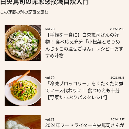
白央篤司の罪悪感撲滅自炊入門
この連載の別の記事を読む
vol.73
2025.02.15
【手軽な一食に】白央篤司さんの好
物！ 食べ応え充分「小松菜とちりめ
んじゃこの混ぜごはん」レシピ＋おす
すめ汁物
vol.72
2025.01.18
「冷凍ブロッコリー」をくたくたに煮
てソース代わりに！ 食べ応えも十分
【野菜たっぷりパスタレシピ】
vol.71
2024.12.17
2024年フードライター白央篤司さんが