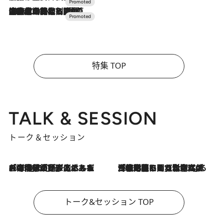
2026.7.10
NEW OPEN！【界 草津】名湯の地に誕生。趣の異なる2種の温泉と上州ならではの会席・蕎麦割烹など美食を味わう究極の癒やし旅
特集 TOP
TALK & SESSION
トーク＆セッション
2026.8.3
「今後値上げがあるとすれば…」「リスクがあるのは今年の冬」エネルギー専門家が語る、ホルムズ海峡封鎖が家庭にもたらす“ある心配”
2026.8.3
「住宅建てられない…」「サーチャージ料の高値が続いている」ホルムズ海峡封鎖による影響はいつまで続く？《エネルギー専門家に聞く“どうなる日本の暮らし”》
トーク&セッション TOP