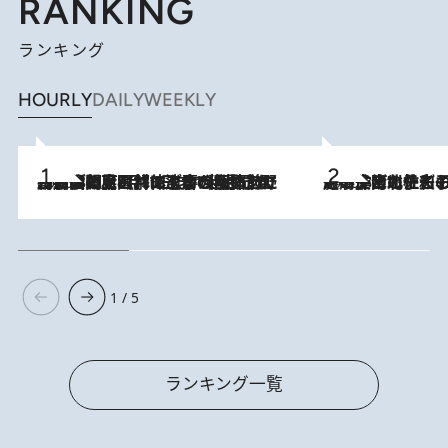
RANKING
ランキング
HOURLY
DAILY
WEEKLY
2026.8.8
「最後に見られてよかった」上野動物園の東園パンダ舎が解体前に特別公開。8月16日まで延長されたパネル展と共に辿る“半世紀”のパンダ飼育《解体工事の図面あり》
2026.8.3
《「文士の子ども被害者の会」発足！》阿川佐和子（72）が語る遠藤周作に北杜夫、劇作家・矢代静一の子どもたちの“文豪プライベート事件簿”
1 / 5
ランキング一覧