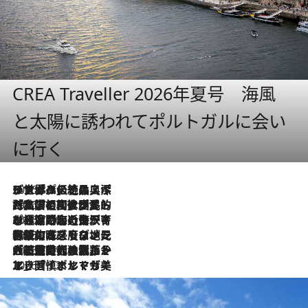
CREA Traveller 2026年夏号 海風
と太陽に誘われてポルトガルに会い
に行く
2026.8.8
リスボンの絶品スイーツ「パステル・デ・ナタ」とは？ポルトガル伝統の奥深い世界へ
2026.7.27
「私の祖国はポルトガル語です」国民的詩人フェルナンド・ペソアと、彼が愛した文学の街を歩く
2026.7.26
ポルトガル近海が育む極上の海の幸。キリリと冷えた白ワインと愉しむ、シーフード専門店の贅沢
2026.7.22
伝統の味をモダンに昇華。高感度な地元客が集う、リスボンの最旬ガストロノミー
2026.7.21
大航海時代の栄華から、震災、独裁、そして革命へ。ポルトガル・首都リスボンの石畳に刻まれた「歴史の光と影」
2026.7.13
エッセイ・ヤマザキマリ「慎ましくも美しき国 ポルトガル」