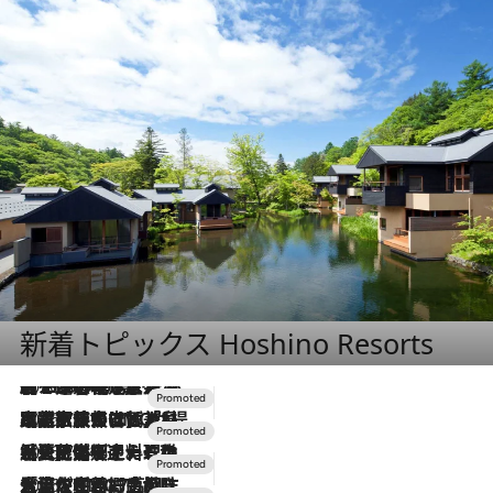
新着トピックス Hoshino Resorts
2026.8.7
【トンボの足水浴】ヒノキの香りに包まれて涼感マックス！約13℃の湧水かけ流しを避暑地「星野温泉 トンボの湯」で体験
2026.7.31
【ホテル帰省】という選択肢をOMOが提案。家族とほどよい距離を保つには「昼は実家、夜は気兼ねなくホテルで！」
2026.7.24
【夏限定ディナーコース】旬を迎える稚鮎や花ズッキーニなどをイタリア・トスカーナの郷土料理の手法で満喫！
2026.7.17
「土佐和ハーブかき氷」がOMO7高知に登場！生姜、山椒、大葉など目にも舌にも涼を呼ぶ郷土の味