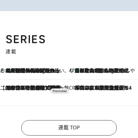
SERIES
連載
そおだよおこの関西おいしい、おやつ紀行
［大阪府箕面市］一皿一皿目の前で仕上げられる、料理を巧みに組み込んだアシェットデセールコース「ミチル アシェット デセール（Michiru assiette dessert）」
47 Minutes Ago
47都道府県の手みやげ ひんやりスイーツで夏を満喫
【和歌山県】この夏絶対食べたい 冷やしておいしいおやつ3選 みかんがごろっと丸ごと入ったジュレ
47 Minutes Ago
【CREA×星野リゾート】唯一無二。癒しと発見が待つ場所へ
2026.8.7
【トンボの足水浴】ヒノキの香りに包まれて涼感マックス！約13℃の湧水かけ流しを避暑地「星野温泉 トンボの湯」で体験
CREA'S CHOICE
2026.8.7
「立川にも歌舞伎があるんだよ」 片岡仁左衛門・市川中車ら豪華座組みで4年目の立川立飛歌舞伎へ
連載 TOP