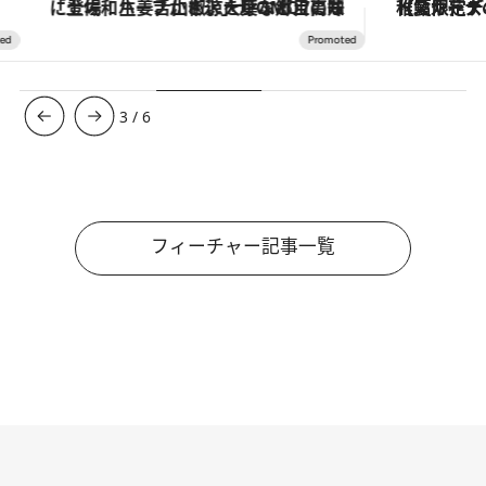
「土佐和ハーブかき氷」がOMO7高知に登場！生姜、山椒、大葉など目にも舌にも涼を呼ぶ郷土の味
【夏限定ディナーコース】旬を迎
3
/
6
フィーチャー記事一覧