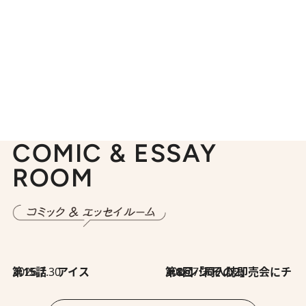
COMIC & ESSAY
ROOM
2026.7.30
第15話 アイス
2026.7.30
第8回「同人誌即売会にチャレンジ その2」