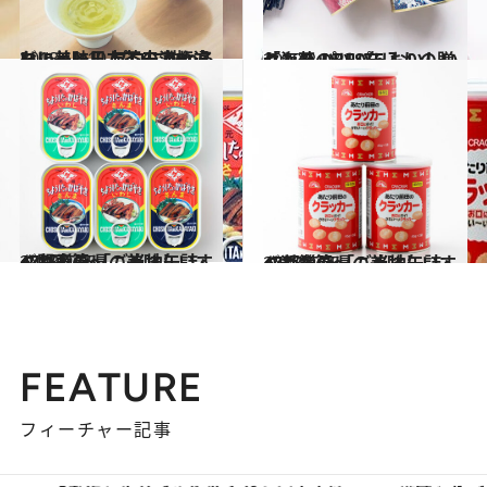
2018.10.10
ちょっとした工夫で桁違いに美味！ プロに教わるおいしい日本茶の淹れ方
グルメ
2019.2.18
センスのいい缶入りの贈りもの パリパリおいしい「海苔」BEST6
グルメ
2018.2.15
47都道府県の美味しいすぐれもの 「ご当地缶詰」～関東篇～
グルメ
2018.2.25
47都道府県の美味しいすぐれもの 「ご当地缶詰」～近畿篇～
グルメ
FEATURE
フィーチャー記事