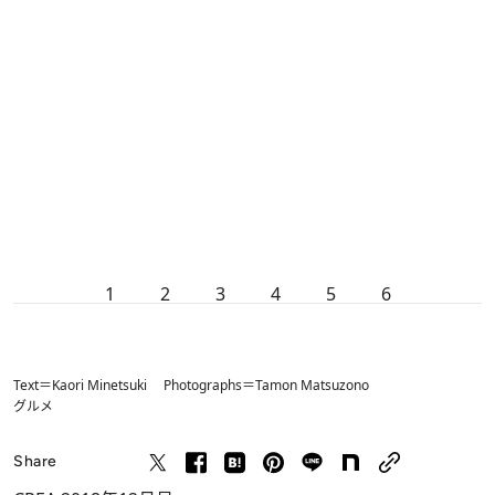
1
2
3
4
5
6
Text＝Kaori Minetsuki Photographs＝Tamon Matsuzono
グルメ
Share