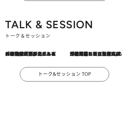
TALK & SESSION
トーク＆セッション
2026.8.3
「今後値上げがあるとすれば…」「リスクがあるのは今年の冬」エネルギー専門家が語る、ホルムズ海峡封鎖が家庭にもたらす“ある心配”
2026.8.3
「住宅建てられない…」「サーチャージ料の高値が続いている」ホルムズ海峡封鎖による影響はいつまで続く？《エネルギー専門家に聞く“どうなる日本の暮らし”》
トーク&セッション TOP