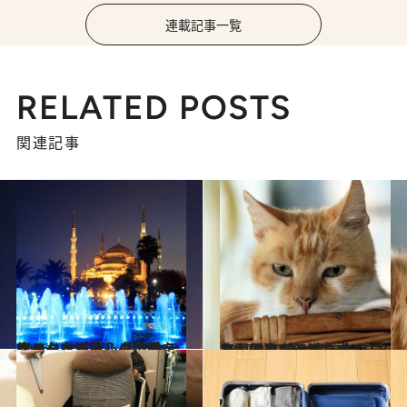
連載記事一覧
RELATED POSTS
関連記事
2016.1.12
イスタンブールの定番メニューを堪能し 極上ホテルのハマムで心身の美を磨く
旅＆お出かけ
2017.8.22
かわいすぎる猫を求めて3カ国周遊 マルタ、キプロス、そしてトルコへ
旅＆お出かけ