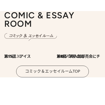
COMIC & ESSAY
ROOM
2026.7.30
第15話 アイス
2026.7.30
第8回「同人誌即売会にチャレンジ その2」
コミック＆エッセイルームTOP