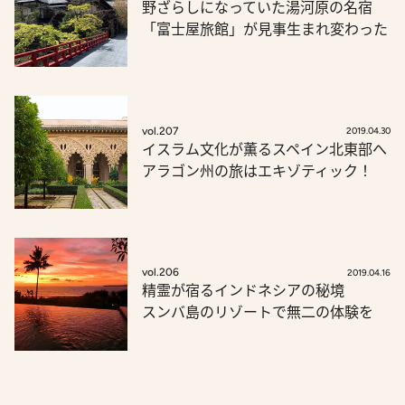
野ざらしになっていた湯河原の名宿
「富士屋旅館」が見事生まれ変わった
vol.207
2019.04.30
イスラム文化が薫るスペイン北東部へ
アラゴン州の旅はエキゾティック！
vol.206
2019.04.16
精霊が宿るインドネシアの秘境
スンバ島のリゾートで無二の体験を