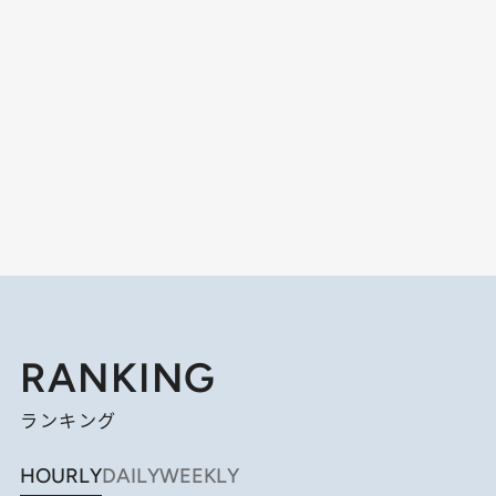
RANKING
ランキング
HOURLY
DAILY
WEEKLY