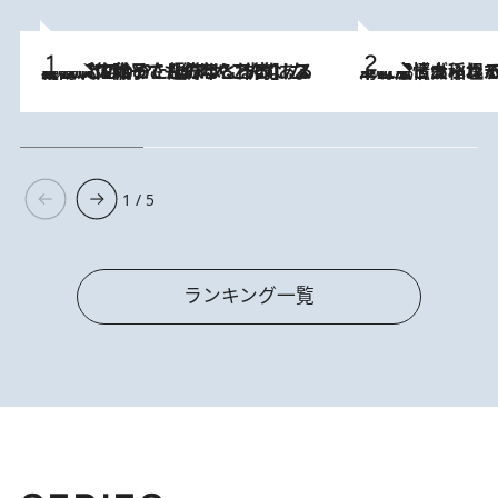
2026.8.5
【阿川佐和子さんの年とる力】なぜ70代で始めた趣味は“こんなに楽しい”のか？ ピアノ、俳句…スランプに陥っても続けられる“ある秘訣”とは
2026.8.5
下町風情あふれる台北屈指の人気エリア・大稲埕でセンスのいい台湾土産《ヴィン
1 / 5
ランキング一覧