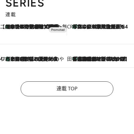
SERIES
連載
【CREA×星野リゾート】唯一無二。癒しと発見が待つ場所へ
【トンボの足水浴】ヒノキの香りに包まれて涼感マックス！約13℃の湧水かけ流しを避暑地「星野温泉 トンボの湯」で体験
2026.8.7
CREA'S CHOICE
「立川にも歌舞伎があるんだよ」 片岡仁左衛門・市川中車ら豪華座組みで4年目の立川立飛歌舞伎へ
2026.8.7
47都道府県の手みやげ ひんやりスイーツで夏を満喫
【京都府】この夏絶対食べたい 冷やしておいしいおやつ3選 ひと口目から心を掴む新緑のテリーヌ
2026.8.7
田中稲の勝手に再ブーム
「湘南乃風に憧れて」観客大盛上がりの“タオル回し”に、ラッパー顔負けの高速歌唱まで…さだまさし（74）のアグレッシブすぎる現在地
2026.8.7
連載 TOP