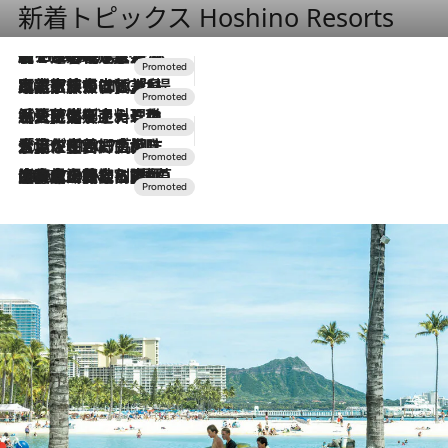
新着トピックス Hoshino Resorts
【トンボの足水浴】ヒノキの香りに包まれて涼感マックス！約13℃の湧水かけ流しを避暑地「星野温泉 トンボの湯」で体験
2026.8.7
2026.7.31
【ホテル帰省】という選択肢をOMOが提案。家族とほどよい距離を保つには「昼は実家、夜は気兼ねなくホテルで！」
2026.7.24
【夏限定ディナーコース】旬を迎える稚鮎や花ズッキーニなどをイタリア・トスカーナの郷土料理の手法で満喫！
2026.7.17
「土佐和ハーブかき氷」がOMO7高知に登場！生姜、山椒、大葉など目にも舌にも涼を呼ぶ郷土の味
2026.7.10
NEW OPEN！【界 草津】名湯の地に誕生。趣の異なる2種の温泉と上州ならではの会席・蕎麦割烹など美食を味わう究極の癒やし旅