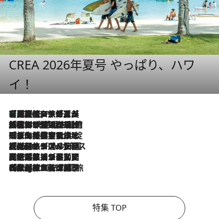
CREA 2026年夏号 やっぱり、ハワ
イ！
【厳選旅コスメ】「多機能アイテムがメイン！」旅好き美容エディターが選んだ夏旅ベストコスメを発表【Mサイズジップ】
2026.8.7
2026.8.6
「荷物が増えるほど旅ストレスは増す」美容ジャーナリストがたどり着いた最終結論。“化粧品を劇的に減らす”感動の凝縮美容とは
2026.8.6
「旅先には金髪ウィッグを持参」日本と同じメイクでは損してる!? 美容ジャーナリストが提案する“掟破りの旅美容”とは
2026.8.6
【厳選旅コスメ】「身軽さ＆UV対策重視！」ヘアアーティストshucoが選んだ夏旅ベストコスメを発表【Mサイズジップ】
2026.8.5
【厳選旅コスメ】国内をあちこち移動する河井菜摘が選んだ夏旅ベストコスメ発表！「リラックスアイテムはマスト」【Mサイズジップ】
2026.8.4
【厳選旅コスメ】「紫外線＆乾燥対策しながらメイク感も！」ヘア＆メイクGeorgeが選んだ夏旅ベストコスメを発表！【Mサイズジップ】
特集 TOP