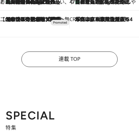
そおだよおこの関西おいしい、おやつ紀行
［大阪府箕面市］一皿一皿目の前で仕上げられる、料理を巧みに組み込んだアシェットデセールコース「ミチル アシェット デセール（Michiru assiette dessert）」
10 Hours Ago
47都道府県の手みやげ ひんやりスイーツで夏を満喫
【和歌山県】この夏絶対食べたい 冷やしておいしいおやつ3選 みかんがごろっと丸ごと入ったジュレ
10 Hours Ago
【CREA×星野リゾート】唯一無二。癒しと発見が待つ場所へ
2026.8.7
【トンボの足水浴】ヒノキの香りに包まれて涼感マックス！約13℃の湧水かけ流しを避暑地「星野温泉 トンボの湯」で体験
CREA'S CHOICE
2026.8.7
「立川にも歌舞伎があるんだよ」 片岡仁左衛門・市川中車ら豪華座組みで4年目の立川立飛歌舞伎へ
連載 TOP
SPECIAL
特集