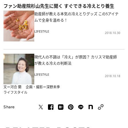
ファン助産院杉山先生に聞く すぐできる冷えとり養生
助産師が教える本気の冷えとりグッズ この5アイテ
ムで全身を温める！
LIFESTYLE
2018.10.30
現代人の不調は「冷え」が原因？ カリスマ助産師
が教える冷えの判断法
LIFESTYLE
2018.10.18
文＝河合 蘭 企画・撮影＝深野未季
ライフスタイル
Share