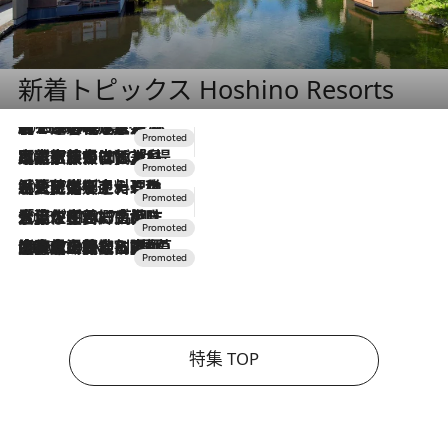
新着トピックス Hoshino Resorts
2026.8.7
【トンボの足水浴】ヒノキの香りに包まれて涼感マックス！約13℃の湧水かけ流しを避暑地「星野温泉 トンボの湯」で体験
2026.7.31
【ホテル帰省】という選択肢をOMOが提案。家族とほどよい距離を保つには「昼は実家、夜は気兼ねなくホテルで！」
2026.7.24
【夏限定ディナーコース】旬を迎える稚鮎や花ズッキーニなどをイタリア・トスカーナの郷土料理の手法で満喫！
2026.7.17
「土佐和ハーブかき氷」がOMO7高知に登場！生姜、山椒、大葉など目にも舌にも涼を呼ぶ郷土の味
2026.7.10
NEW OPEN！【界 草津】名湯の地に誕生。趣の異なる2種の温泉と上州ならではの会席・蕎麦割烹など美食を味わう究極の癒やし旅
特集 TOP