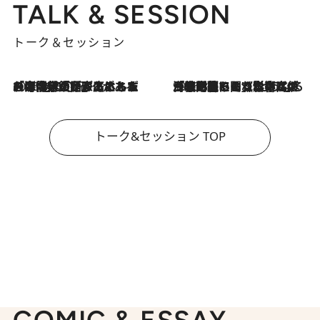
TALK & SESSION
トーク＆セッション
2026.8.3
「今後値上げがあるとすれば…」「リスクがあるのは今年の冬」エネルギー専門家が語る、ホルムズ海峡封鎖が家庭にもたらす“ある心配”
2026.8.3
「住宅建てられない…」「サーチャージ料の高値が続いている」ホルムズ海峡封鎖による影響はいつまで続く？《エネルギー専門家に聞く“どうなる日本の暮らし”》
トーク&セッション TOP