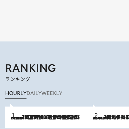
RANKING
ランキング
HOURLY
DAILY
WEEKLY
2026.8.8
「最後に見られてよかった」上野動物園の東園パンダ舎が解体前に特別公開。8月16日まで延長されたパネル展と共に辿る“半世紀”のパンダ飼育《解体工事の図面あり》
2026.8.3
《「文士の子ども被害者の会」発足！》阿川佐和子（72）が語る遠藤周作に北杜夫、劇作家・矢代静一の子どもたちの“文豪プライベート事件簿”