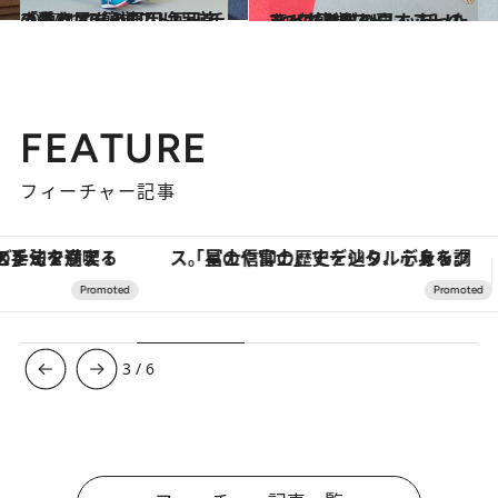
2017.4.16
「垂れ尻」の原因は足首の動きにあった！ 毎日できる4つの簡単ストレッチ
ライフスタイル
2017.5.14
あったはずのウエストのくびれを取り戻す たった3つの簡単ストレッチ！
ライフスタイル
FEATURE
フィーチャー記事
「星のや富士」でデジタルデトックス。冨士信仰の歴史を辿り、心身を調える。
3
/
6