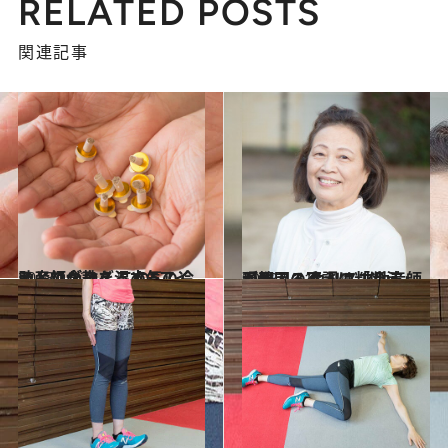
RELATED POSTS
関連記事
2018.10.30
助産師が教える本気の冷えとりグッズ この5アイテムで全身を温める！
ライフスタイル
2018.10.18
現代人の不調は「冷え」が原因？ カリスマ助産師が教える冷えの判断法
ライフスタイル