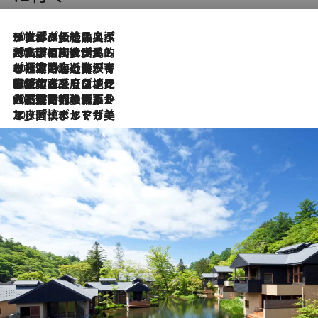
2026.8.8
リスボンの絶品スイーツ「パステル・デ・ナタ」とは？ポルトガル伝統の奥深い世界へ
2026.7.27
「私の祖国はポルトガル語です」国民的詩人フェルナンド・ペソアと、彼が愛した文学の街を歩く
2026.7.26
ポルトガル近海が育む極上の海の幸。キリリと冷えた白ワインと愉しむ、シーフード専門店の贅沢
2026.7.22
伝統の味をモダンに昇華。高感度な地元客が集う、リスボンの最旬ガストロノミー
2026.7.21
大航海時代の栄華から、震災、独裁、そして革命へ。ポルトガル・首都リスボンの石畳に刻まれた「歴史の光と影」
2026.7.13
エッセイ・ヤマザキマリ「慎ましくも美しき国 ポルトガル」