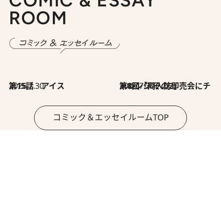
COMIC & ESSAY
ROOM
2026.7.30
第15話 アイス
2026.7.30
第8回「同人誌即売会にチャレンジ その2」
コミック＆エッセイルームTOP