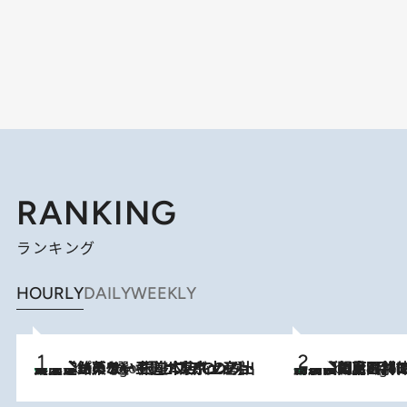
RANKING
ランキング
HOURLY
DAILY
WEEKLY
【間違いのない王道・東京土産】資生堂パーラー 銀座本店でのみ出会える銘菓5選《極上プディング・濃厚チーズケーキ・ボンボンショコラほか》
7 Hours Ago
「最後に見られてよかった」上野動物園の東園パンダ舎が解体前に特別公開。8月16日まで延長されたパネル展と共に辿る“半世紀”のパンダ飼育《解体工事の図面あり》
7 Hours Ago