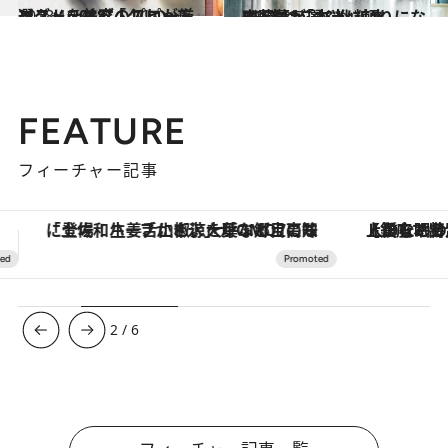
2018.10.4
ベスト・オブ・リピートコスメ 2018 「クレンジング」を美容のプロが厳選
ビューティ＆ヘルス
2017.3.7
齋藤薫が選ぶ化粧水BEST12「本当に頼りになる1本はこれ！」
ビューティ＆ヘルス
FEATURE
フィーチャー記事
【銀座で出合う最旬美容】美髪ケアや上質な眠り…セルフケアのアップデートから、特別な名入れギフトまで。大人のための「ReFa GINZA」クルーズ
3
/
6