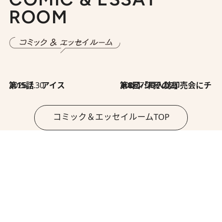
ROOM
2026.7.30
第15話 アイス
2026.7.30
第8回「同人誌即売会にチャレンジ その2」
コミック＆エッセイルームTOP