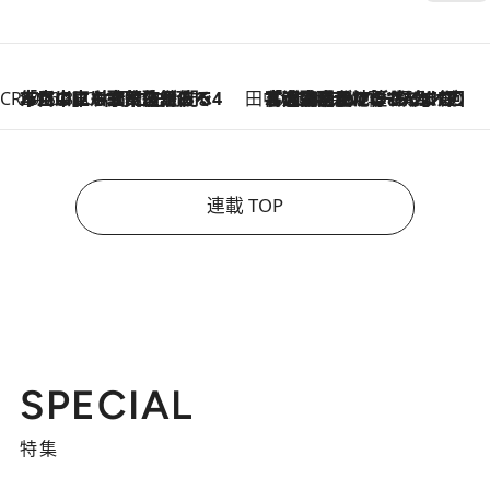
CREA'S CHOICE
2026.8.7
「立川にも歌舞伎があるんだよ」 片岡仁左衛門・市川中車ら豪華座組みで4年目の立川立飛歌舞伎へ
田中稲の勝手に再ブーム
2026.8.7
「湘南乃風に憧れて」観客大盛上がりの“タオル回し”に、ラッパー顔負けの高速歌唱まで…さだまさし（74）のアグレッシブすぎる現在地
連載 TOP
SPECIAL
特集