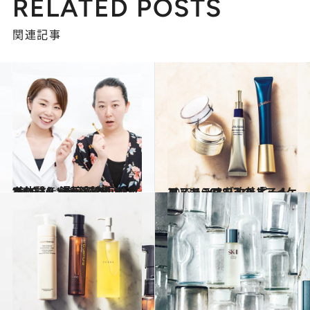
RELATED POSTS
関連記事
2018.10.13
“刺さない美容鍼”Bi-balyを体験し 漫画家の東村アキコさんが大絶賛！
ビューティ＆ヘルス
2018.10.6
ベスト・オブ・リピートコスメ 2018 この「アイケア」でシワを改善する！
ビューティ＆ヘルス