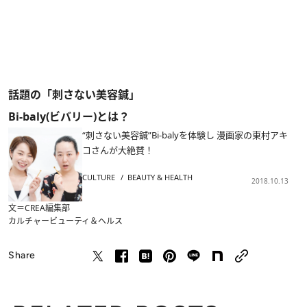
話題の「刺さない美容鍼」
Bi-baly(ビバリー)とは？
“刺さない美容鍼”Bi-balyを体験し 漫画家の東村アキ
コさんが大絶賛！
CULTURE
BEAUTY & HEALTH
2018.10.13
文＝CREA編集部
カルチャー
ビューティ＆ヘルス
Share