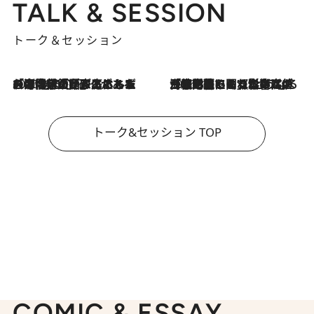
TALK & SESSION
トーク＆セッション
2026.8.3
「今後値上げがあるとすれば…」「リスクがあるのは今年の冬」エネルギー専門家が語る、ホルムズ海峡封鎖が家庭にもたらす“ある心配”
2026.8.3
「住宅建てられない…」「サーチャージ料の高値が続いている」ホルムズ海峡封鎖による影響はいつまで続く？《エネルギー専門家に聞く“どうなる日本の暮らし”》
トーク&セッション TOP
COMIC & ESSAY