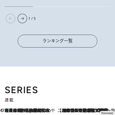
1 / 5
ランキング一覧
SERIES
連載
47都道府県の手みやげ ひんやりスイーツで夏を満喫
【兵庫県】この夏絶対食べたい 冷やしておいしいおやつ3選 淡路島の恵みをジェラートに集約
7 Hours Ago
【CREA×星野リゾート】唯一無二。癒しと発見が待つ場所へ
2026.8.7
【トンボの足水浴】ヒノキの香りに包まれて涼感マックス！約13℃の湧水かけ流しを避暑地「星野温泉 トンボの湯」で体験