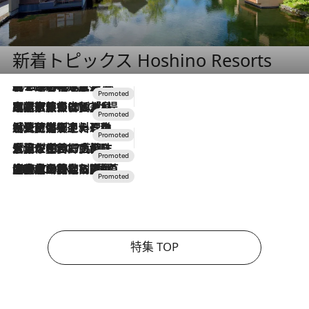
新着トピックス Hoshino Resorts
2026.8.7
【トンボの足水浴】ヒノキの香りに包まれて涼感マックス！約13℃の湧水かけ流しを避暑地「星野温泉 トンボの湯」で体験
2026.7.31
【ホテル帰省】という選択肢をOMOが提案。家族とほどよい距離を保つには「昼は実家、夜は気兼ねなくホテルで！」
2026.7.24
【夏限定ディナーコース】旬を迎える稚鮎や花ズッキーニなどをイタリア・トスカーナの郷土料理の手法で満喫！
2026.7.17
「土佐和ハーブかき氷」がOMO7高知に登場！生姜、山椒、大葉など目にも舌にも涼を呼ぶ郷土の味
2026.7.10
NEW OPEN！【界 草津】名湯の地に誕生。趣の異なる2種の温泉と上州ならではの会席・蕎麦割烹など美食を味わう究極の癒やし旅
特集 TOP