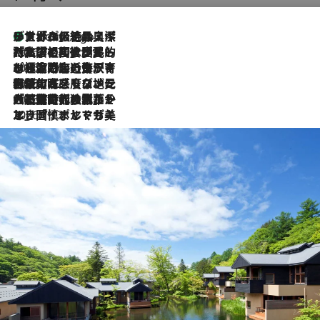
リスボンの絶品スイーツ「パステル・デ・ナタ」とは？ポルトガル伝統の奥深い世界へ
7 Hours Ago
2026.7.27
「私の祖国はポルトガル語です」国民的詩人フェルナンド・ペソアと、彼が愛した文学の街を歩く
2026.7.26
ポルトガル近海が育む極上の海の幸。キリリと冷えた白ワインと愉しむ、シーフード専門店の贅沢
2026.7.22
伝統の味をモダンに昇華。高感度な地元客が集う、リスボンの最旬ガストロノミー
2026.7.21
大航海時代の栄華から、震災、独裁、そして革命へ。ポルトガル・首都リスボンの石畳に刻まれた「歴史の光と影」
2026.7.13
エッセイ・ヤマザキマリ「慎ましくも美しき国 ポルトガル」