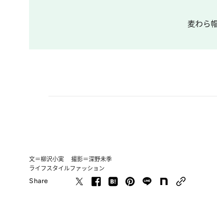
麦わら
文＝柳沢小実 撮影＝深野未季
ライフスタイル
ファッション
Share