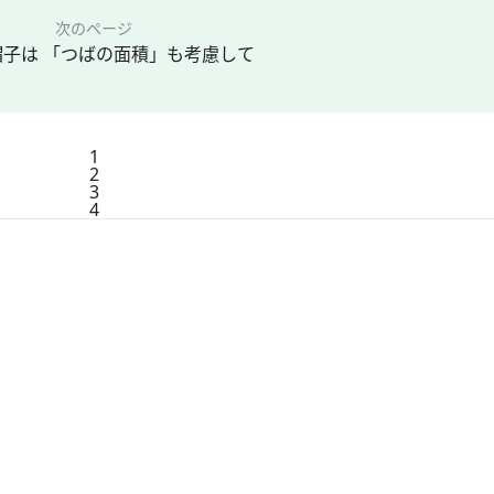
次のページ
帽子は 「つばの面積」も考慮して
1
2
3
4