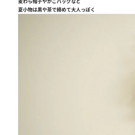
麦わら帽子やかごバッグなど
夏小物は黒や茶で締めて大人っぽく