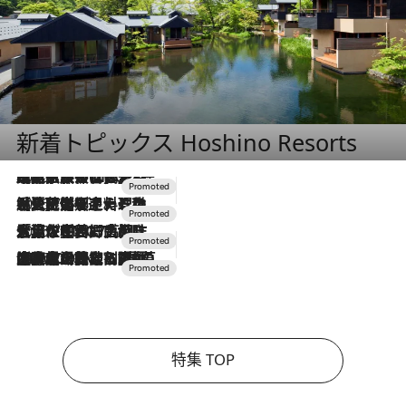
新着トピックス Hoshino Resorts
2026.7.31
【ホテル帰省】という選択肢をOMOが提案。家族とほどよい距離を保つには「昼は実家、夜は気兼ねなくホテルで！」
2026.7.24
【夏限定ディナーコース】旬を迎える稚鮎や花ズッキーニなどをイタリア・トスカーナの郷土料理の手法で満喫！
2026.7.17
「土佐和ハーブかき氷」がOMO7高知に登場！生姜、山椒、大葉など目にも舌にも涼を呼ぶ郷土の味
2026.7.10
NEW OPEN！【界 草津】名湯の地に誕生。趣の異なる2種の温泉と上州ならではの会席・蕎麦割烹など美食を味わう究極の癒やし旅
特集 TOP