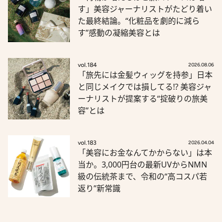
す」美容ジャーナリストがたどり着い
た最終結論。“化粧品を劇的に減ら
す”感動の凝縮美容とは
vol.184
2026.08.06
「旅先には金髪ウィッグを持参」日本
と同じメイクでは損してる!? 美容ジャ
ーナリストが提案する“掟破りの旅美
容”とは
vol.183
2026.04.04
「美容にお金なんてかからない」は本
当か。3,000円台の最新UVからNMN
級の伝統茶まで、令和の“高コスパ若
返り”新常識