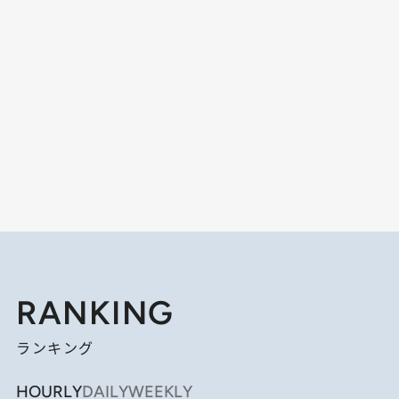
RANKING
ランキング
HOURLY
DAILY
WEEKLY