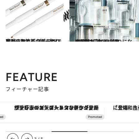
2018.3.30
ペンシルとパウダーのいいとこ取り！ プチプラで実現する流行のふんわり眉
ビューティ＆ヘルス
2017.3.7
齋藤薫が選ぶ化粧水BEST12「本当に頼りになる1本はこれ！」
ビューティ＆ヘルス
FEATURE
フィーチャー記事
ヴァシュロン・コンスタンタン「オーヴァーシーズ・オートマティック」。旅愛好家のお気に入りコレクションから、ジェンダーレスな新作が登場
3
/
5