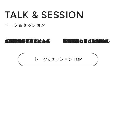
TALK & SESSION
トーク＆セッション
2026.8.3
「今後値上げがあるとすれば…」「リスクがあるのは今年の冬」エネルギー専門家が語る、ホルムズ海峡封鎖が家庭にもたらす“ある心配”
2026.8.3
「住宅建てられない…」「サーチャージ料の高値が続いている」ホルムズ海峡封鎖による影響はいつまで続く？《エネルギー専門家に聞く“どうなる日本の暮らし”》
トーク&セッション TOP