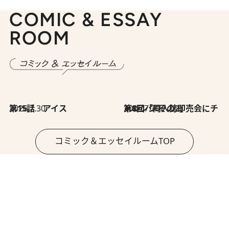
COMIC & ESSAY
ROOM
2026.7.30
第15話 アイス
2026.7.30
第8回「同人誌即売会にチャレンジ その2」
コミック＆エッセイルームTOP