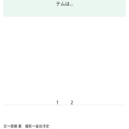
テムは...
1
2
文＝齋藤 薫 撮影＝釜谷洋史