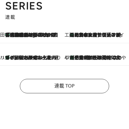
SERIES
連載
田中稲の勝手に再ブーム
「湘南乃風に憧れて」観客大盛上がりの“タオル回し”に、ラッパー顔負けの高速歌唱まで…さだまさし（74）のアグレッシブすぎる現在地
4 Hours Ago
工藤まやのおもてなしハワイ
【ハワイ土産】ローカルの絶大な支持で復活！ 絶品の幻クッキー《元ファンの日本人女性が受け継いだ名店》
2026.8.6
ハワイ賢者 リサのお気に入りリスト
あの伝説の限定トートも！ リニューアルした「ディーン＆デルーカ ハワイ」で必須のお土産8選
2026.8.6
47都道府県の手みやげ ひんやりスイーツで夏を満喫
【三重県】この夏絶対食べたい 冷やしておいしいおやつ3選 お餅×アイスの新感覚スイーツ
2026.8.6
連載 TOP