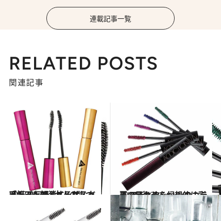
連載記事一覧
RELATED POSTS
関連記事
2017.12.20
プチプラコスメ・ザ・ベスト2017(6) 大人のまつ毛悩みを解消するマスカラ
ビューティ＆ヘルス
2018.6.23
夏の目もとを幻想的に彩る アディクションのカラーマスカラ
ビューティ＆ヘルス