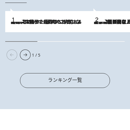
2026.8.5
【阿川佐和子さんの年とる力】なぜ70代で始めた趣味は“こんなに楽しい”のか？ ピアノ、俳句…スランプに陥っても続けられる“ある秘訣”とは
2026.8.5
【なぜ吉沢亮は「気配を消せる」のか？】興行収入208億の『国宝』を経て挑むミュージカル『ディア・エヴァン・ハンセン』。トップ俳優が舞台上でさらけ出した“孤独”とは
1 / 5
ランキング一覧