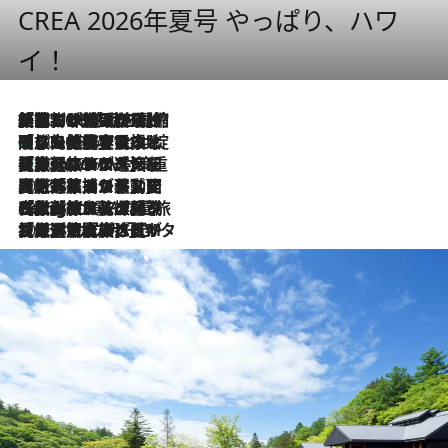
CREA 2026年夏号 やっぱり、ハワ
イ！
「荷物が増えるほど旅ストレスは増す」美容ジャーナリストがたどり着いた最終結論。“化粧品を劇的に減らす”感動の凝縮美容とは
2026.8.6
「旅先には金髪ウィッグを持参」日本と同じメイクでは損してる!? 美容ジャーナリストが提案する“掟破りの旅美容”とは
2026.8.6
【厳選旅コスメ】「身軽さ＆UV対策重視！」ヘアアーティストshucoが選んだ夏旅ベストコスメを発表【Mサイズジップ】
2026.8.6
2026.8.5
【厳選旅コスメ】国内をあちこち移動する河井菜摘が選んだ夏旅ベストコスメ発表！「リラックスアイテムはマスト」【Mサイズジップ】
2026.8.4
【厳選旅コスメ】「紫外線＆乾燥対策しながらメイク感も！」ヘア＆メイクGeorgeが選んだ夏旅ベストコスメを発表！【Mサイズジップ】
2026.8.3
【厳選旅コスメ】「保湿もタイパ重視！」“サウナ好き”タレント清水みさとが愛用する夏旅ベストコスメを発表！【Mサイズジップ】