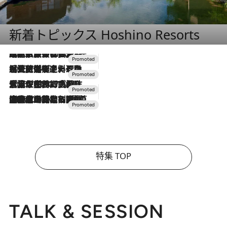
新着トピックス Hoshino Resorts
2026.7.31
【ホテル帰省】という選択肢をOMOが提案。家族とほどよい距離を保つには「昼は実家、夜は気兼ねなくホテルで！」
2026.7.24
【夏限定ディナーコース】旬を迎える稚鮎や花ズッキーニなどをイタリア・トスカーナの郷土料理の手法で満喫！
2026.7.17
「土佐和ハーブかき氷」がOMO7高知に登場！生姜、山椒、大葉など目にも舌にも涼を呼ぶ郷土の味
2026.7.10
NEW OPEN！【界 草津】名湯の地に誕生。趣の異なる2種の温泉と上州ならではの会席・蕎麦割烹など美食を味わう究極の癒やし旅
特集 TOP
TALK & SESSION