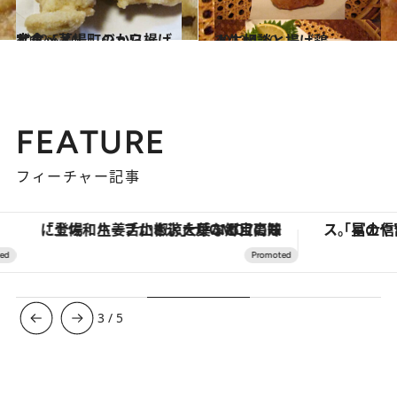
2012.5.16
サクッと！ ジュワッと！ 茅場町のから揚げ定食
グルメ
2012.1.10
人生相談と揚げ鶏
グルメ
FEATURE
フィーチャー記事
「土佐和ハーブかき氷」がOMO7高知に登場！生姜、山椒、大葉など目にも舌にも涼を呼ぶ郷土の味
3
/
5