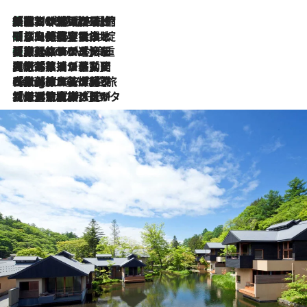
「荷物が増えるほど旅ストレスは増す」美容ジャーナリストがたどり着いた最終結論。“化粧品を劇的に減らす”感動の凝縮美容とは
2026.8.6
「旅先には金髪ウィッグを持参」日本と同じメイクでは損してる!? 美容ジャーナリストが提案する“掟破りの旅美容”とは
2026.8.6
【厳選旅コスメ】「身軽さ＆UV対策重視！」ヘアアーティストshucoが選んだ夏旅ベストコスメを発表【Mサイズジップ】
2026.8.6
2026.8.5
【厳選旅コスメ】国内をあちこち移動する河井菜摘が選んだ夏旅ベストコスメ発表！「リラックスアイテムはマスト」【Mサイズジップ】
2026.8.4
【厳選旅コスメ】「紫外線＆乾燥対策しながらメイク感も！」ヘア＆メイクGeorgeが選んだ夏旅ベストコスメを発表！【Mサイズジップ】
2026.8.3
【厳選旅コスメ】「保湿もタイパ重視！」“サウナ好き”タレント清水みさとが愛用する夏旅ベストコスメを発表！【Mサイズジップ】