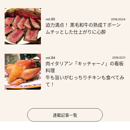
vol.85
2016.03.24
迫力満点！ 黒毛和牛の熟成Ｔボーン
ムチッとした仕上がりに心酔
vol.84
2016.03.11
肉イタリアン「キッチャーノ」の看板
料理
牛も旨いがむっちりチキンも食べてみ
て！
連載記事一覧