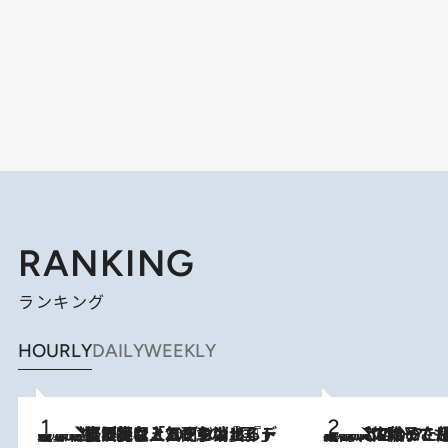
RANKING
ランキング
HOURLY
DAILY
WEEKLY
2026.8.5
【なぜ吉沢亮は「気配を消せる」のか？】興行収入208億の『国宝』を経て挑むミュージカル『ディア・エヴァン・ハンセン』。トップ俳優が舞台上でさらけ出した“孤独”とは
2026.8.5
【阿川佐和子さんの年とる力】なぜ70代で始めた趣味は“こんなに楽しい”のか？ ピアノ、俳句…スランプに陥っても続けられる“ある秘訣”とは