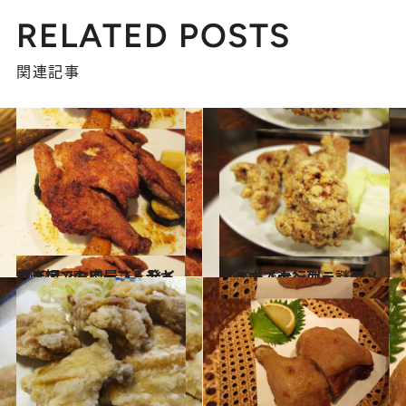
RELATED POSTS
関連記事
2012.7.25
神楽坂でお肉屋さん発イタリアンのビーフ＆チキン！
グルメ
2012.6.13
丸の内で大行列。謎のメニュー「タンカラ」とは？
グルメ