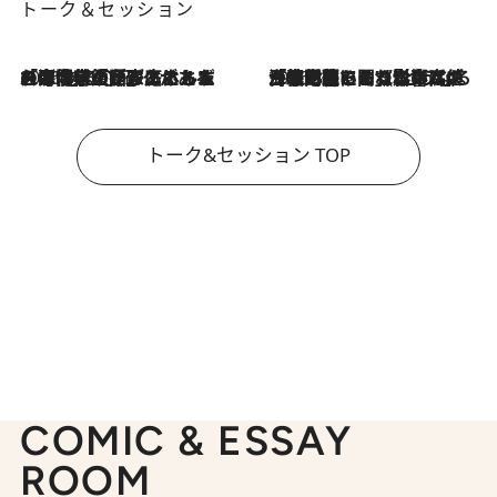
トーク＆セッション
2026.8.3
「今後値上げがあるとすれば…」「リスクがあるのは今年の冬」エネルギー専門家が語る、ホルムズ海峡封鎖が家庭にもたらす“ある心配”
2026.8.3
「住宅建てられない…」「サーチャージ料の高値が続いている」ホルムズ海峡封鎖による影響はいつまで続く？《エネルギー専門家に聞く“どうなる日本の暮らし”》
トーク&セッション TOP
COMIC & ESSAY
ROOM