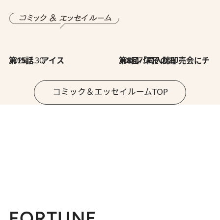
2026.7.30
第15話 アイス
2026.7.30
第8回「同人誌即売会にチャレンジ その2」
コミック＆エッセイルームTOP
FORTUNE