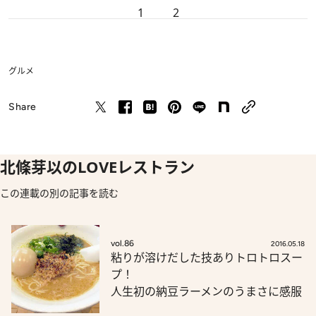
1
2
グルメ
Share
北條芽以のLOVEレストラン
この連載の別の記事を読む
vol.86
2016.05.18
粘りが溶けだした技ありトロトロスー
プ！
人生初の納豆ラーメンのうまさに感服