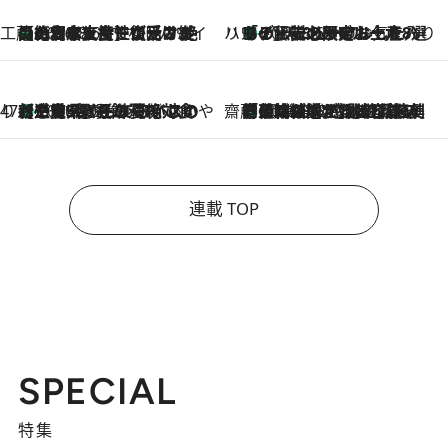
工藤まやのおもてなしハワイ
【ハワイ土産】ローカルの絶大な支持で復活！ 絶品の幻クッキー《元ファンの日本人女性が受け継いだ名店》
2026.8.6
ハワイ賢者 リサのお気に入りリスト
あの伝説の限定トートも！ リニューアルした「ディーン＆デルーカ ハワイ」で必須のお土産8選
2026.8.6
47都道府県の手みやげ ひんやりスイーツで夏を満喫
【三重県】この夏絶対食べたい 冷やしておいしいおやつ3選 お餅×アイスの新感覚スイーツ
2026.8.6
齋藤 薫 美容脳ルネサンス
「荷物が増えるほど旅ストレスは増す」美容ジャーナリストがたどり着いた最終結論。“化粧品を劇的に減らす”感動の凝縮美容とは
2026.8.6
連載 TOP
SPECIAL
特集