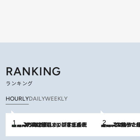
RANKING
ランキング
HOURLY
DAILY
WEEKLY
「湘南乃風に憧れて」観客大盛上がりの“タオル回し”に、ラッパー顔負けの高速歌唱まで…さだまさし（74）のアグレッシブすぎる現在地
2026.8.7
2026.8.5
【阿川佐和子さんの年とる力】なぜ70代で始めた趣味は“こんなに楽しい”のか？ ピアノ、俳句…スランプに陥っても続けられる“ある秘訣”とは