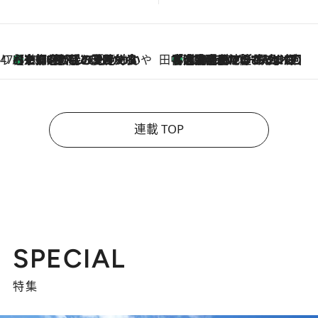
47都道府県の手みやげ ひんやりスイーツで夏を満喫
【京都府】この夏絶対食べたい 冷やしておいしいおやつ3選 ひと口目から心を掴む新緑のテリーヌ
2026.8.7
田中稲の勝手に再ブーム
「湘南乃風に憧れて」観客大盛上がりの“タオル回し”に、ラッパー顔負けの高速歌唱まで…さだまさし（74）のアグレッシブすぎる現在地
2026.8.7
連載 TOP
SPECIAL
特集