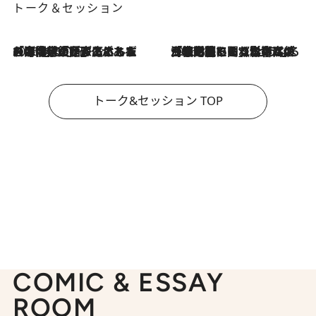
トーク＆セッション
2026.8.3
「今後値上げがあるとすれば…」「リスクがあるのは今年の冬」エネルギー専門家が語る、ホルムズ海峡封鎖が家庭にもたらす“ある心配”
2026.8.3
「住宅建てられない…」「サーチャージ料の高値が続いている」ホルムズ海峡封鎖による影響はいつまで続く？《エネルギー専門家に聞く“どうなる日本の暮らし”》
トーク&セッション TOP
COMIC & ESSAY
ROOM