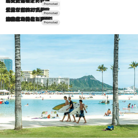
2026.7.24
【夏限定ディナーコース】旬を迎える稚鮎や花ズッキーニなどをイタリア・トスカーナの郷土料理の手法で満喫！
2026.7.17
「土佐和ハーブかき氷」がOMO7高知に登場！生姜、山椒、大葉など目にも舌にも涼を呼ぶ郷土の味
2026.7.10
NEW OPEN！【界 草津】名湯の地に誕生。趣の異なる2種の温泉と上州ならではの会席・蕎麦割烹など美食を味わう究極の癒やし旅