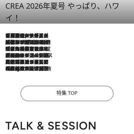
CREA 2026年夏号 やっぱり、ハワ
イ！
【厳選旅コスメ】「多機能アイテムがメイン！」旅好き美容エディターが選んだ夏旅ベストコスメを発表【Mサイズジップ】
2026.8.7
2026.8.6
「荷物が増えるほど旅ストレスは増す」美容ジャーナリストがたどり着いた最終結論。“化粧品を劇的に減らす”感動の凝縮美容とは
2026.8.6
「旅先には金髪ウィッグを持参」日本と同じメイクでは損してる!? 美容ジャーナリストが提案する“掟破りの旅美容”とは
2026.8.6
【厳選旅コスメ】「身軽さ＆UV対策重視！」ヘアアーティストshucoが選んだ夏旅ベストコスメを発表【Mサイズジップ】
2026.8.5
【厳選旅コスメ】国内をあちこち移動する河井菜摘が選んだ夏旅ベストコスメ発表！「リラックスアイテムはマスト」【Mサイズジップ】
2026.8.4
【厳選旅コスメ】「紫外線＆乾燥対策しながらメイク感も！」ヘア＆メイクGeorgeが選んだ夏旅ベストコスメを発表！【Mサイズジップ】
特集 TOP
TALK & SESSION