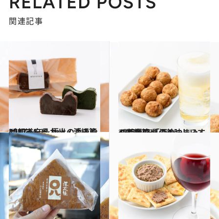
RELATED POSTS
関連記事
2017.11.30
47都道府県 極上の手みやげリスト ～九州・沖縄篇2017～
グルメ
2017.12.31
47都道府県の美味しいすぐれもの 「酒のつまみ」～近畿篇～
グルメ