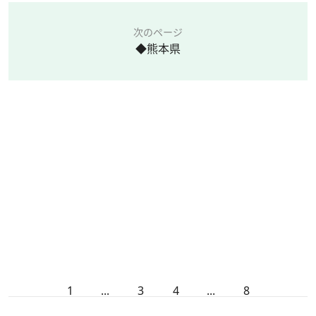
次のページ
◆熊本県
1
...
3
4
...
8