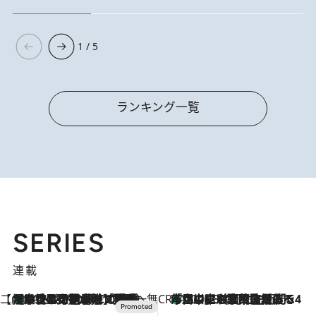
1 / 5
ランキング一覧
SERIES
連載
【CREA×星野リゾート】唯一無二。癒しと発見が待つ場所へ
【トンボの足水浴】ヒノキの香りに包まれて涼感マックス！約13℃の湧水かけ流しを避暑地「星野温泉 トンボの湯」で体験
2026.8.7
CREA'S CHOICE
「立川にも歌舞伎があるんだよ」 片岡仁左衛門・市川中車ら豪華座組みで4年目の立川立飛歌舞伎へ
2026.8.7