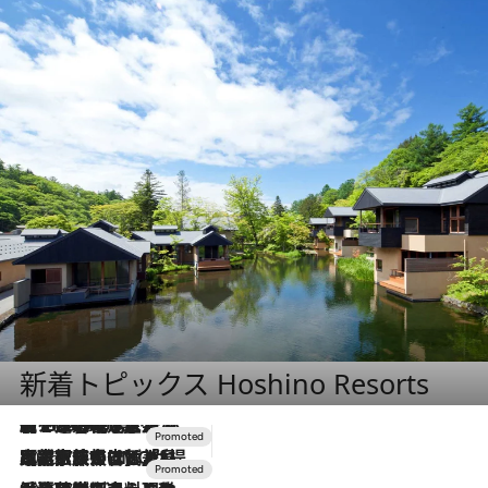
新着トピックス Hoshino Resorts
【トンボの足水浴】ヒノキの香りに包まれて涼感マックス！約13℃の湧水かけ流しを避暑地「星野温泉 トンボの湯」で体験
2026.8.7
2026.7.31
【ホテル帰省】という選択肢をOMOが提案。家族とほどよい距離を保つには「昼は実家、夜は気兼ねなくホテルで！」