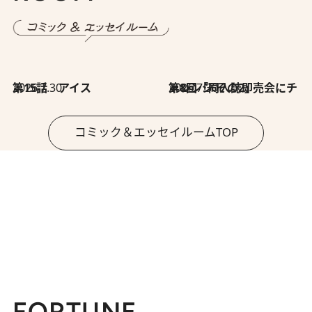
2026.7.30
第15話 アイス
2026.7.30
第8回「同人誌即売会にチャレンジ その2」
コミック＆エッセイルームTOP
FORTUNE