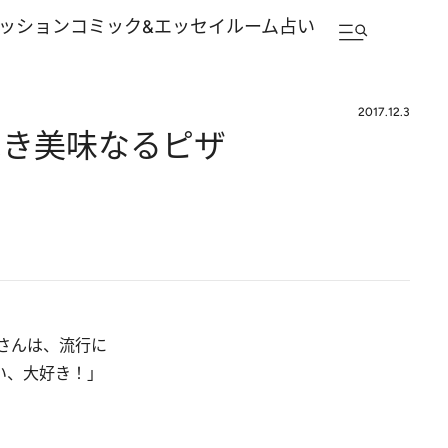
ッション
コミック&エッセイルーム
占い
2017.12.3
べき美味なるピザ
さんは、流行に
い、大好き！」