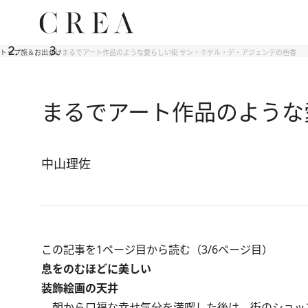
トップ
旅＆お出かけ
まるでアート作品のような愛らしい街 サン・ミゲル・デ・アジェンデの色香
まるでアート作品のような
中山理佐
この記事を1ページ目から読む（3/6ページ目）
息をのむほどに美しい
装飾絵画の天井
朝から口福な幸せ気分を満喫した後は、街のショッ