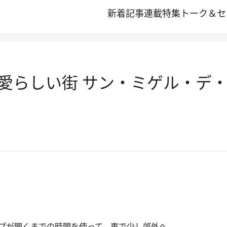
新着記事
連載
特集
トーク＆セ
愛らしい街 サン・ミゲル・デ
プが開くまでの時間を使って、車で少し郊外へ。