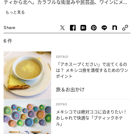
ティから北へ。カラフルな街並みや民芸品、ワインにメキ
シカングルメ……。歴史と現代が融合するメキシコ中央高
もっと見る
原への旅は、発見と感動に満ちていた。
旅＆お出かけ
Share
6
件
2017.8.21
「アホスープください」で出てくるの
は？ メキシコ旅を満喫するためのワン
ポイント
旅＆お出かけ
2017.8.5
メキシコでは絶対ココに泊まりたい！
おしゃれで快適な「ブティックホテ
ル」