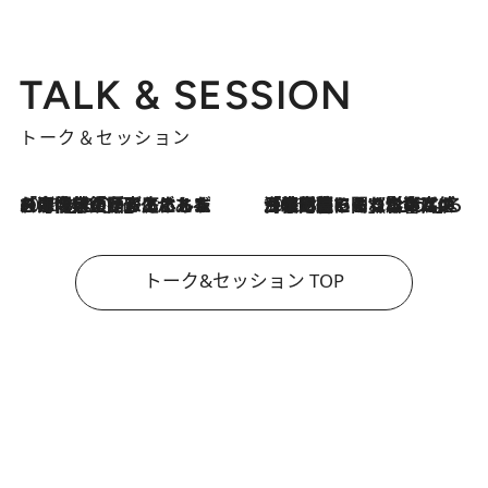
TALK & SESSION
トーク＆セッション
2026.8.3
「今後値上げがあるとすれば…」「リスクがあるのは今年の冬」エネルギー専門家が語る、ホルムズ海峡封鎖が家庭にもたらす“ある心配”
2026.8.3
「住宅建てられない…」「サーチャージ料の高値が続いている」ホルムズ海峡封鎖による影響はいつまで続く？《エネルギー専門家に聞く“どうなる日本の暮らし”》
トーク&セッション TOP