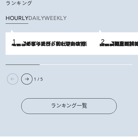
ランキング
HOURLY
DAILY
WEEKLY
2026.8.3
【自作のダイエットノートは攻略本】ダイエットが「苦しいもの」ではなくなった日。50代フードライターが半年続けられた理由は“楽しむこと”
2026.8.8
「最後に見られてよかった」上野動物園の東園パンダ舎が解体前に特別公開。8月16日まで延長されたパネル展と共に辿る“半世紀”のパンダ飼育《解体工事の図面あり》
1 / 5
ランキング一覧