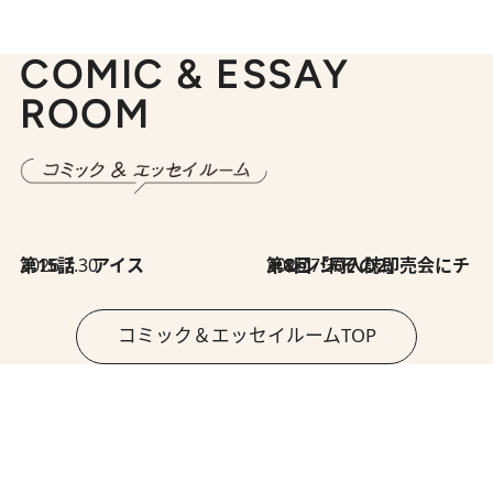
COMIC & ESSAY
ROOM
2026.7.30
第15話 アイス
2026.7.30
第8回「同人誌即売会にチャレンジ その2」
コミック＆エッセイルームTOP