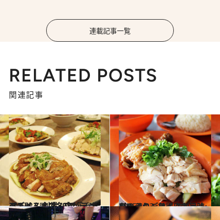
連載記事一覧
RELATED POSTS
関連記事
2017.2.15
ベスト・オブ・マレーシアごはん 創業79年「チキンライス」の名店がここ！
グルメ
2015.1.22
ジューシーな鶏肉と旨味たっぷりごはん マレーシアのチキンライスがうまい!!
グルメ