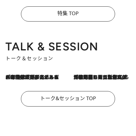
特集 TOP
TALK & SESSION
トーク＆セッション
2026.8.3
「今後値上げがあるとすれば…」「リスクがあるのは今年の冬」エネルギー専門家が語る、ホルムズ海峡封鎖が家庭にもたらす“ある心配”
2026.8.3
「住宅建てられない…」「サーチャージ料の高値が続いている」ホルムズ海峡封鎖による影響はいつまで続く？《エネルギー専門家に聞く“どうなる日本の暮らし”》
トーク&セッション TOP