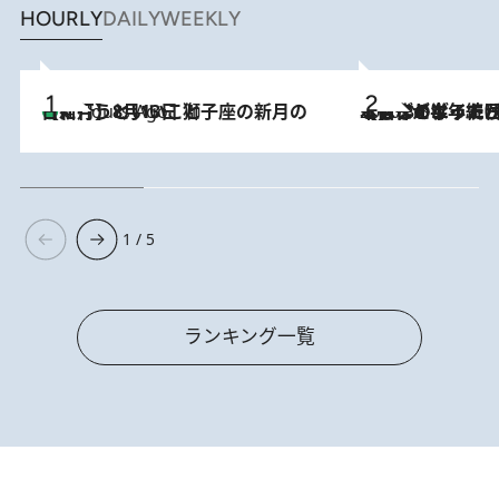
HOURLY
DAILY
WEEKLY
【新月】8月13日 獅子座の新月の日に行うといいこと
4 Hours Ago
2026.8.3
【自作のダイエットノートは攻略本】ダイエットが「苦しいもの」ではなくなった日。50代フードライターが半年続けられた理由は“楽しむこと”
1 / 5
ランキング一覧