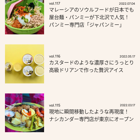
vol.117
2022.07.04
マレーシアのソウルフードが日本でも
屋台麺・パンミーが下北沢で人気！
パンミー専門店「ジャパンミー」
vol.116
2022.05.17
カスタードのような濃厚さにうっとり
高級ドリアンで作った贅沢アイス
vol.115
2022.03.17
現地に瞬間移動したような再現度！
ナシカンダー専門店が東京にオープン