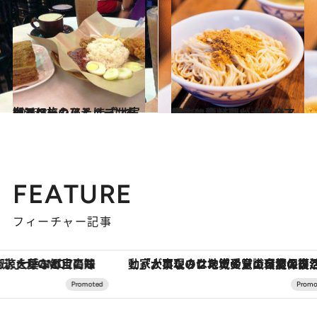
2016.3.4
ひとり旅のひとりごはんinマレーシア！ まずは実力派ローカルチェーンを知るべし
グルメ
2016.1.2
うまい麺料理が大集合！ 今すぐ食べたい【アジア麺まとめ15】
旅＆お出かけ
FEATURE
フィーチャー記事
「大事なのは地域の意識を変えること」。ロレックス賞受賞の自然保護活動家が実現させたナイジェリアの自然環境の復活