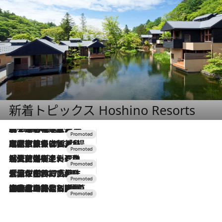
新着トピックス Hoshino Resorts
2026.8.7
【トンボの足水浴】ヒノキの香りに包まれて涼感マックス！約13℃の湧水かけ流しを避暑地「星野温泉 トンボの湯」で体験
2026.7.31
【ホテル帰省】という選択肢をOMOが提案。家族とほどよい距離を保つには「昼は実家、夜は気兼ねなくホテルで！」
2026.7.24
【夏限定ディナーコース】旬を迎える稚鮎や花ズッキーニなどをイタリア・トスカーナの郷土料理の手法で満喫！
2026.7.17
「土佐和ハーブかき氷」がOMO7高知に登場！生姜、山椒、大葉など目にも舌にも涼を呼ぶ郷土の味
2026.7.10
NEW OPEN！【界 草津】名湯の地に誕生。趣の異なる2種の温泉と上州ならではの会席・蕎麦割烹など美食を味わう究極の癒やし旅