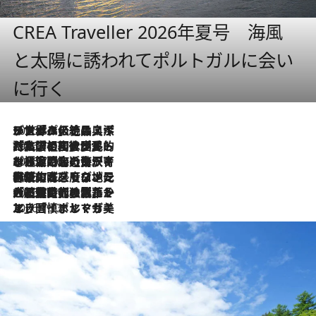
CREA Traveller 2026年夏号 海風
と太陽に誘われてポルトガルに会い
に行く
2026.8.8
リスボンの絶品スイーツ「パステル・デ・ナタ」とは？ポルトガル伝統の奥深い世界へ
2026.7.27
「私の祖国はポルトガル語です」国民的詩人フェルナンド・ペソアと、彼が愛した文学の街を歩く
2026.7.26
ポルトガル近海が育む極上の海の幸。キリリと冷えた白ワインと愉しむ、シーフード専門店の贅沢
2026.7.22
伝統の味をモダンに昇華。高感度な地元客が集う、リスボンの最旬ガストロノミー
2026.7.21
大航海時代の栄華から、震災、独裁、そして革命へ。ポルトガル・首都リスボンの石畳に刻まれた「歴史の光と影」
2026.7.13
エッセイ・ヤマザキマリ「慎ましくも美しき国 ポルトガル」