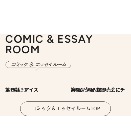
COMIC & ESSAY
ROOM
2026.7.30
第15話 アイス
2026.7.30
第8回「同人誌即売会にチャレンジ その2」
コミック＆エッセイルームTOP