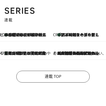
SERIES
連載
ビューティいいもの集め EDITORS' BEST
35℃超えの日の夜、枕にひと吹き！ BAUMのルームスプレーが、ひのきの香りで心まで解きほぐす
2026.8.10
CREA'S CHOICE
「眠る時刻をセットする」——眠りの前を整える、バルミューダの新しいアプローチ
2026.8.10
47都道府県の手みやげ ひんやりスイーツで夏を満喫
【岡山県】この夏絶対食べたい 冷やしておいしいおやつ3選 フルーツが主役のプリンやアイスが勢揃い
2026.8.10
そおだよおこの関西おいしい、おやつ紀行
2026.8.9
［大阪府箕面市］一皿一皿目の前で仕上げられる、料理を巧みに組み込んだアシェットデセールコース「ミチル アシェット デセール（Michiru assiette dessert）」
連載 TOP