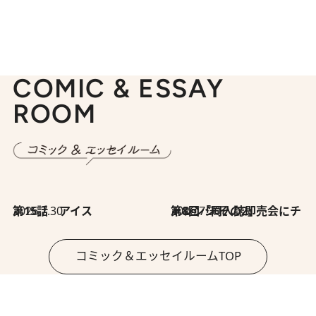
COMIC & ESSAY
ROOM
2026.7.30
第15話 アイス
2026.7.30
第8回「同人誌即売会にチャレンジ その2」
コミック＆エッセイルームTOP