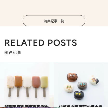
特集記事一覧
RELATED POSTS
関連記事
2016.11.28
47都道府県 魅惑の手みやげリスト ～東海篇2016～
グルメ
2015.12.2
47都道府県 至福の手土産リスト ～東海篇2015～
グルメ