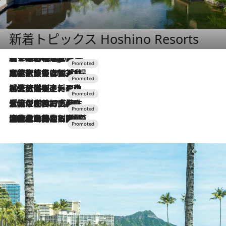
新着トピックス Hoshino Resorts
【トンボの足水浴】ヒノキの香りに包まれて涼感マックス！約13℃の湧水かけ流しを避暑地「星野温泉 トンボの湯」で体験
4 Hours Ago
2026.7.31
【ホテル帰省】という選択肢をOMOが提案。家族とほどよい距離を保つには「昼は実家、夜は気兼ねなくホテルで！」
2026.7.24
【夏限定ディナーコース】旬を迎える稚鮎や花ズッキーニなどをイタリア・トスカーナの郷土料理の手法で満喫！
2026.7.17
「土佐和ハーブかき氷」がOMO7高知に登場！生姜、山椒、大葉など目にも舌にも涼を呼ぶ郷土の味
2026.7.10
NEW OPEN！【界 草津】名湯の地に誕生。趣の異なる2種の温泉と上州ならではの会席・蕎麦割烹など美食を味わう究極の癒やし旅