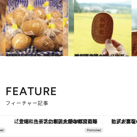
2017.1.21
47都道府県 地元スーパーのおいしいもの～関東篇～
グルメ
2017.1.19
47都道府県 地元スーパーのおいしいもの ～北海道・東北篇～
グルメ
FEATURE
フィーチャー記事
「土佐和ハーブかき氷」がOMO7高知に登場！生姜、山椒、大葉など目にも舌にも涼を呼ぶ郷土の味