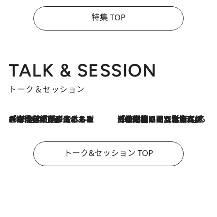
特集 TOP
TALK & SESSION
トーク＆セッション
2026.8.3
「今後値上げがあるとすれば…」「リスクがあるのは今年の冬」エネルギー専門家が語る、ホルムズ海峡封鎖が家庭にもたらす“ある心配”
2026.8.3
「住宅建てられない…」「サーチャージ料の高値が続いている」ホルムズ海峡封鎖による影響はいつまで続く？《エネルギー専門家に聞く“どうなる日本の暮らし”》
トーク&セッション TOP