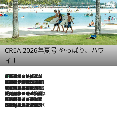
CREA 2026年夏号 やっぱり、ハワ
イ！
【厳選旅コスメ】「多機能アイテムがメイン！」旅好き美容エディターが選んだ夏旅ベストコスメを発表【Mサイズジップ】
6 Hours Ago
2026.8.6
「荷物が増えるほど旅ストレスは増す」美容ジャーナリストがたどり着いた最終結論。“化粧品を劇的に減らす”感動の凝縮美容とは
2026.8.6
「旅先には金髪ウィッグを持参」日本と同じメイクでは損してる!? 美容ジャーナリストが提案する“掟破りの旅美容”とは
2026.8.6
【厳選旅コスメ】「身軽さ＆UV対策重視！」ヘアアーティストshucoが選んだ夏旅ベストコスメを発表【Mサイズジップ】
2026.8.5
【厳選旅コスメ】国内をあちこち移動する河井菜摘が選んだ夏旅ベストコスメ発表！「リラックスアイテムはマスト」【Mサイズジップ】
2026.8.4
【厳選旅コスメ】「紫外線＆乾燥対策しながらメイク感も！」ヘア＆メイクGeorgeが選んだ夏旅ベストコスメを発表！【Mサイズジップ】