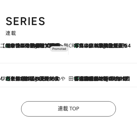
SERIES
連載
【CREA×星野リゾート】唯一無二。癒しと発見が待つ場所へ
【トンボの足水浴】ヒノキの香りに包まれて涼感マックス！約13℃の湧水かけ流しを避暑地「星野温泉 トンボの湯」で体験
4 Hours Ago
CREA'S CHOICE
「立川にも歌舞伎があるんだよ」 片岡仁左衛門・市川中車ら豪華座組みで4年目の立川立飛歌舞伎へ
6 Hours Ago
47都道府県の手みやげ ひんやりスイーツで夏を満喫
【京都府】この夏絶対食べたい 冷やしておいしいおやつ3選 ひと口目から心を掴む新緑のテリーヌ
6 Hours Ago
田中稲の勝手に再ブーム
「湘南乃風に憧れて」観客大盛上がりの“タオル回し”に、ラッパー顔負けの高速歌唱まで…さだまさし（74）のアグレッシブすぎる現在地
11 Hours Ago
連載 TOP