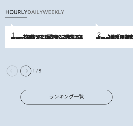
HOURLY
DAILY
WEEKLY
2026.8.5
【阿川佐和子さんの年とる力】なぜ70代で始めた趣味は“こんなに楽しい”のか？ ピアノ、俳句…スランプに陥っても続けられる“ある秘訣”とは
2026.8.3
慶應幼稚舎の図書室からテレビの世界に飛び込んだ阿川佐和子（72）、「N
1 / 5
ランキング一覧