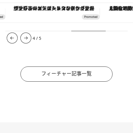
ョンから、ジェンダーレスな新作が登場
【銀座で出合う最旬美容】美髪ケアや上質な眠り…セルフケアのアップデートから、特別な名入れギフトまで。大人のための「ReFa GINZA」クルーズ
5
/
5
フィーチャー記事一覧