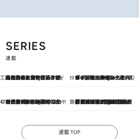
SERIES
連載
工藤まやのおもてなしハワイ
【ハワイ土産】ローカルの絶大な支持で復活！ 絶品の幻クッキー《元ファンの日本人女性が受け継いだ名店》
10 Hours Ago
ハワイ賢者 リサのお気に入りリスト
あの伝説の限定トートも！ リニューアルした「ディーン＆デルーカ ハワイ」で必須のお土産8選
10 Hours Ago
47都道府県の手みやげ ひんやりスイーツで夏を満喫
【三重県】この夏絶対食べたい 冷やしておいしいおやつ3選 お餅×アイスの新感覚スイーツ
10 Hours Ago
齋藤 薫 美容脳ルネサンス
「荷物が増えるほど旅ストレスは増す」美容ジャーナリストがたどり着いた最終結論。“化粧品を劇的に減らす”感動の凝縮美容とは
10 Hours Ago
連載 TOP