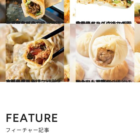
2016.12.19
台湾スターもこぞって訪れる屋台で おいしすぎるネギ餅をパクついてみる
旅＆お出かけ
2016.12.23
食後はニンニクのニオイを覚悟せよ！ 台北の腸詰もち米ドッグは迫力の美味
旅＆お出かけ
2016.5.22
水餃子から角切りピータンが出現！ 台北で体験する秘伝の味とは？
旅＆お出かけ
2014.12.24
台北でも指折りの優しい味わい！ 脂肪分少なめのヘルシー小籠包
旅＆お出かけ
FEATURE
フィーチャー記事