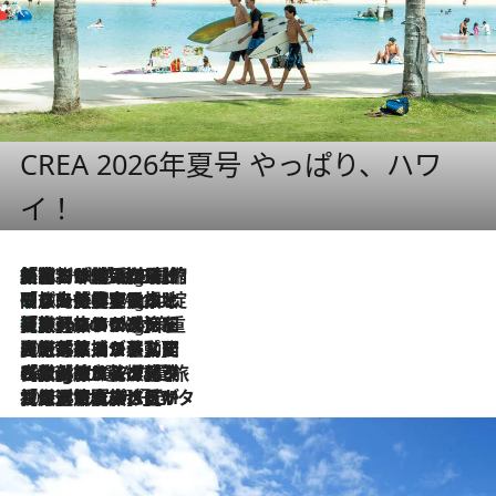
CREA 2026年夏号 やっぱり、ハワ
イ！
「荷物が増えるほど旅ストレスは増す」美容ジャーナリストがたどり着いた最終結論。“化粧品を劇的に減らす”感動の凝縮美容とは
10 Hours Ago
「旅先には金髪ウィッグを持参」日本と同じメイクでは損してる!? 美容ジャーナリストが提案する“掟破りの旅美容”とは
10 Hours Ago
【厳選旅コスメ】「身軽さ＆UV対策重視！」ヘアアーティストshucoが選んだ夏旅ベストコスメを発表【Mサイズジップ】
10 Hours Ago
2026.8.5
【厳選旅コスメ】国内をあちこち移動する河井菜摘が選んだ夏旅ベストコスメ発表！「リラックスアイテムはマスト」【Mサイズジップ】
2026.8.4
【厳選旅コスメ】「紫外線＆乾燥対策しながらメイク感も！」ヘア＆メイクGeorgeが選んだ夏旅ベストコスメを発表！【Mサイズジップ】
2026.8.3
【厳選旅コスメ】「保湿もタイパ重視！」“サウナ好き”タレント清水みさとが愛用する夏旅ベストコスメを発表！【Mサイズジップ】