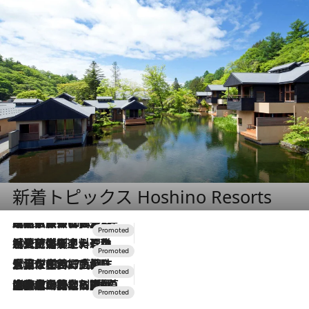
新着トピックス Hoshino Resorts
2026.7.31
【ホテル帰省】という選択肢をOMOが提案。家族とほどよい距離を保つには「昼は実家、夜は気兼ねなくホテルで！」
2026.7.24
【夏限定ディナーコース】旬を迎える稚鮎や花ズッキーニなどをイタリア・トスカーナの郷土料理の手法で満喫！
2026.7.17
「土佐和ハーブかき氷」がOMO7高知に登場！生姜、山椒、大葉など目にも舌にも涼を呼ぶ郷土の味
2026.7.10
NEW OPEN！【界 草津】名湯の地に誕生。趣の異なる2種の温泉と上州ならではの会席・蕎麦割烹など美食を味わう究極の癒やし旅