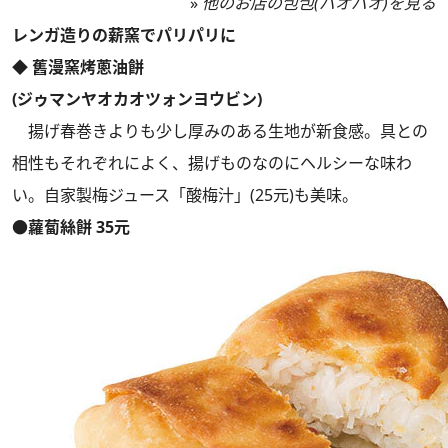
»
他のお店の包包(パオパオ)を見る
レンガ造りの薪窯でパリパリに
◆ 舊漫窯烤蔥油餅
(ジゥマンヤオカオツォンヨウビン)
揚げ春巻きよりも少し厚みのある生地が新食感。具との
相性もそれぞれによく、揚げものなのにヘルシーな味わ
い。自家製梅ジュース「酸梅汁」(25元)も美味。
●蘿蔔絲餅 35元