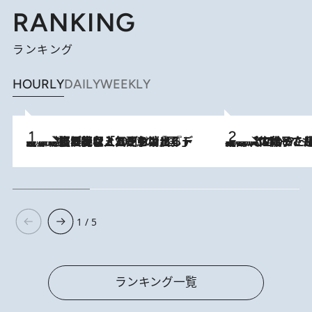
RANKING
ランキング
HOURLY
DAILY
WEEKLY
2026.8.5
【なぜ吉沢亮は「気配を消せる」のか？】興行収入208億の『国宝』を経て挑むミュージカル『ディア・エヴァン・ハンセン』。トップ俳優が舞台上でさらけ出した“孤独”とは
2026.8.5
【阿川佐和子さんの年とる力】なぜ70代で始めた趣味は“こんなに楽しい”のか？ ピアノ、俳句…スランプに陥っても続けられる“ある秘訣”とは
1 / 5
ランキング一覧