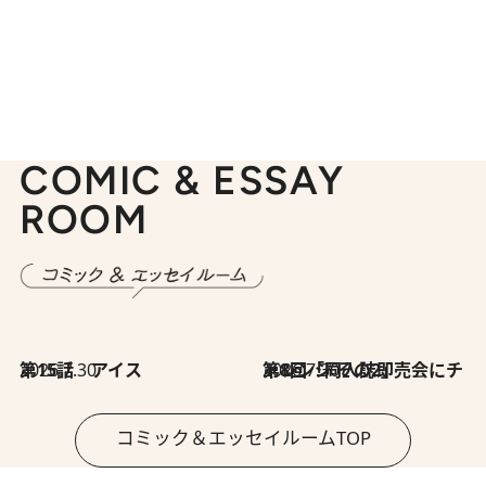
COMIC & ESSAY
ROOM
2026.7.30
第15話 アイス
2026.7.30
第8回「同人誌即売会にチャレンジ その2」
コミック＆エッセイルームTOP