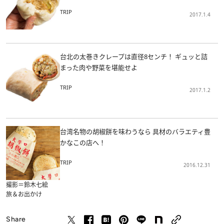
TRIP
2017.1.4
台北の太巻きクレープは直径8センチ！ ギュッと詰
まった肉や野菜を堪能せよ
TRIP
2017.1.2
台湾名物の胡椒餅を味わうなら 具材のバラエティ豊
かなこの店へ！
TRIP
2016.12.31
撮影＝鈴木七絵
旅＆お出かけ
Share