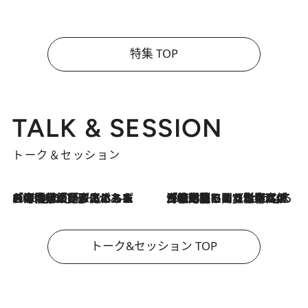
特集 TOP
TALK & SESSION
トーク＆セッション
2026.8.3
「今後値上げがあるとすれば…」「リスクがあるのは今年の冬」エネルギー専門家が語る、ホルムズ海峡封鎖が家庭にもたらす“ある心配”
2026.8.3
「住宅建てられない…」「サーチャージ料の高値が続いている」ホルムズ海峡封鎖による影響はいつまで続く？《エネルギー専門家に聞く“どうなる日本の暮らし”》
トーク&セッション TOP