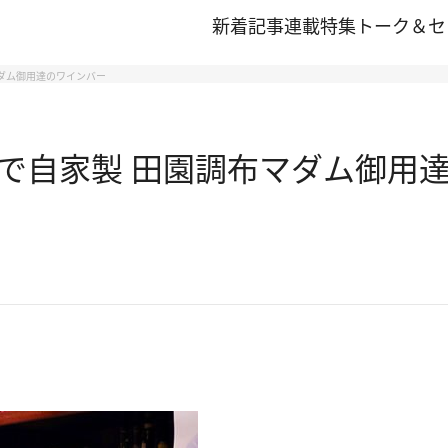
新着記事
連載
特集
トーク＆セ
ダム御用達のワインバー
で自家製 田園調布マダム御用