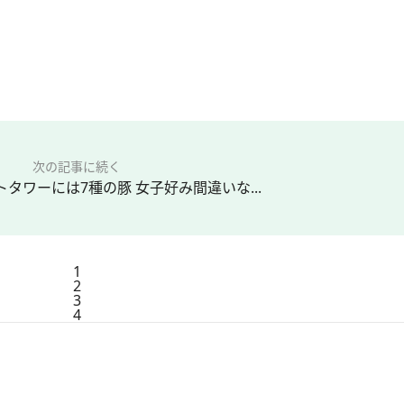
次の記事に続く
タワーには7種の豚 女子好み間違いな...
1
2
3
4