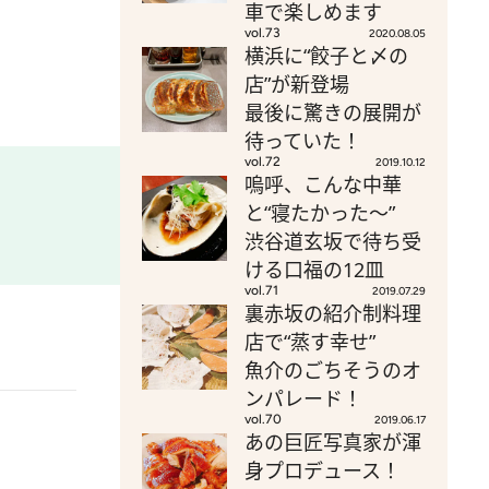
車で楽しめます
vol.73
2020.08.05
横浜に“餃子と〆の
店”が新登場
最後に驚きの展開が
待っていた！
vol.72
2019.10.12
嗚呼、こんな中華
と“寝たかった～”
渋谷道玄坂で待ち受
ける口福の12皿
vol.71
2019.07.29
裏赤坂の紹介制料理
店で“蒸す幸せ”
魚介のごちそうのオ
ンパレード！
vol.70
2019.06.17
あの巨匠写真家が渾
身プロデュース！