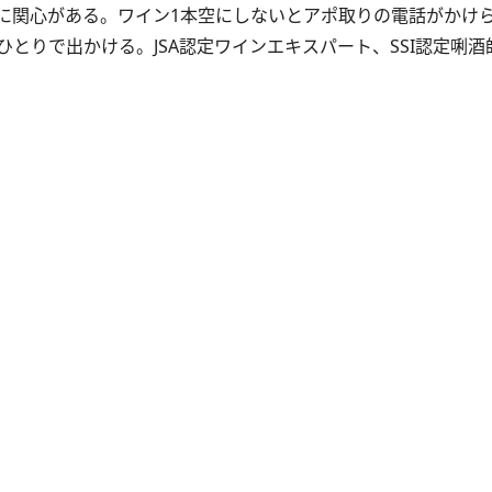
に関心がある。ワイン1本空にしないとアポ取りの電話がかけ
とりで出かける。JSA認定ワインエキスパート、SSI認定唎酒