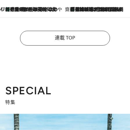
47都道府県の手みやげ ひんやりスイーツで夏を満喫
【三重県】この夏絶対食べたい 冷やしておいしいおやつ3選 お餅×アイスの新感覚スイーツ
2026.8.6
齋藤 薫 美容脳ルネサンス
「荷物が増えるほど旅ストレスは増す」美容ジャーナリストがたどり着いた最終結論。“化粧品を劇的に減らす”感動の凝縮美容とは
2026.8.6
連載 TOP
SPECIAL
特集