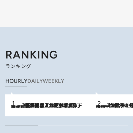
RANKING
ランキング
HOURLY
DAILY
WEEKLY
2026.8.5
【なぜ吉沢亮は「気配を消せる」のか？】興行収入208億の『国宝』を経て挑むミュージカル『ディア・エヴァン・ハンセン』。トップ俳優が舞台上でさらけ出した“孤独”とは
2026.8.5
【阿川佐和子さんの年とる力】なぜ70代で始めた趣味は“こんなに楽しい”のか？ ピアノ、俳句…スランプに陥っても続けられる“ある秘訣”とは