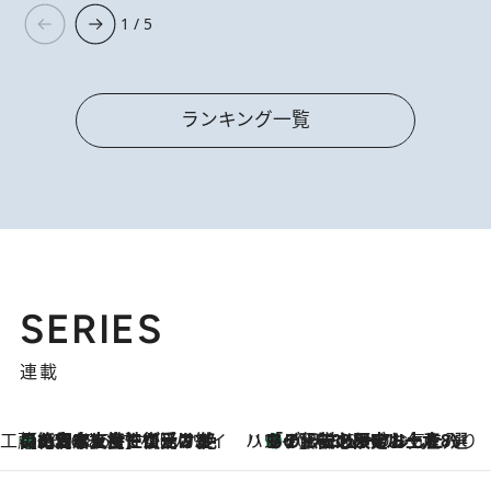
1 / 5
ランキング一覧
SERIES
連載
工藤まやのおもてなしハワイ
【ハワイ土産】ローカルの絶大な支持で復活！ 絶品の幻クッキー《元ファンの日本人女性が受け継いだ名店》
2026.8.6
ハワイ賢者 リサのお気に入りリスト
あの伝説の限定トートも！ リニューアルした「ディーン＆デルーカ ハワイ」で必須のお土産8選
2026.8.6