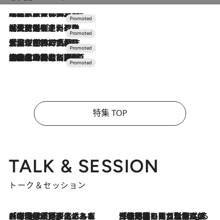
2026.7.31
【ホテル帰省】という選択肢をOMOが提案。家族とほどよい距離を保つには「昼は実家、夜は気兼ねなくホテルで！」
2026.7.24
【夏限定ディナーコース】旬を迎える稚鮎や花ズッキーニなどをイタリア・トスカーナの郷土料理の手法で満喫！
2026.7.17
「土佐和ハーブかき氷」がOMO7高知に登場！生姜、山椒、大葉など目にも舌にも涼を呼ぶ郷土の味
2026.7.10
NEW OPEN！【界 草津】名湯の地に誕生。趣の異なる2種の温泉と上州ならではの会席・蕎麦割烹など美食を味わう究極の癒やし旅
特集 TOP
TALK & SESSION
トーク＆セッション
2026.8.3
「今後値上げがあるとすれば…」「リスクがあるのは今年の冬」エネルギー専門家が語る、ホルムズ海峡封鎖が家庭にもたらす“ある心配”
2026.8.3
「住宅建てられない…」「サーチャージ料の高値が続いている」ホルムズ海峡封鎖による影響はいつまで続く？《エネルギー専門家に聞く“どうなる日本の暮らし”》