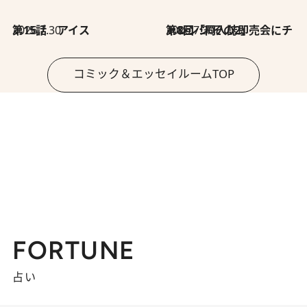
2026.7.30
第15話 アイス
2026.7.30
第8回「同人誌即売会にチャレンジ その2」
コミック＆エッセイルームTOP
FORTUNE
占い