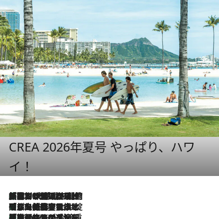
CREA 2026年夏号 やっぱり、ハワ
イ！
「荷物が増えるほど旅ストレスは増す」美容ジャーナリストがたどり着いた最終結論。“化粧品を劇的に減らす”感動の凝縮美容とは
2026.8.6
「旅先には金髪ウィッグを持参」日本と同じメイクでは損してる!? 美容ジャーナリストが提案する“掟破りの旅美容”とは
2026.8.6
【厳選旅コスメ】「身軽さ＆UV対策重視！」ヘアアーティストshucoが選んだ夏旅ベストコスメを発表【Mサイズジップ】
2026.8.6