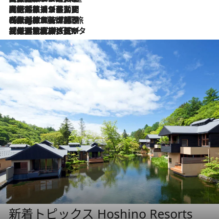
2026.8.5
【厳選旅コスメ】国内をあちこち移動する河井菜摘が選んだ夏旅ベストコスメ発表！「リラックスアイテムはマスト」【Mサイズジップ】
2026.8.4
【厳選旅コスメ】「紫外線＆乾燥対策しながらメイク感も！」ヘア＆メイクGeorgeが選んだ夏旅ベストコスメを発表！【Mサイズジップ】
2026.8.3
【厳選旅コスメ】「保湿もタイパ重視！」“サウナ好き”タレント清水みさとが愛用する夏旅ベストコスメを発表！【Mサイズジップ】
新着トピックス Hoshino Resorts