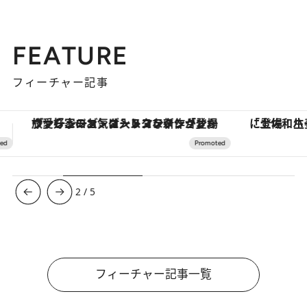
FEATURE
フィーチャー記事
「土佐和ハーブかき氷」がOMO7高知に登場！生姜、山椒、大葉など目にも舌にも涼を呼ぶ郷土の味
【夏限定ディナーコース】旬を迎
3
/
5
フィーチャー記事一覧