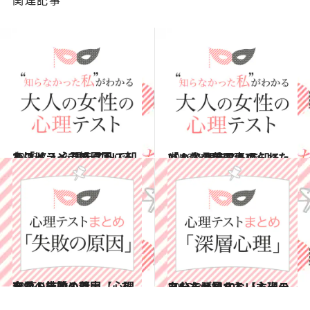
2016.7.2
レストランで怒っているわけは？ 心理テストで知る「イライラの原因」
占い
2016.6.11
どんな言葉で褒められたい？ 心理テストで知る「人生の重要事項」
占い
2015.12.30
恋愛・結婚・仕事……あなたの失敗の原因【心理テストまとめ7】
占い
2015.8.21
あなたが知らない本当の自分を発見する【心理テストまとめ10】
占い