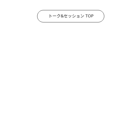
トーク&セッション TOP
2026.8.3
《「文士の子ども被害者の会」発足！》阿川佐和子（72）が語る遠藤周作に北杜夫、劇作家・矢代静一の子どもたちの“文豪プライベート事件簿”