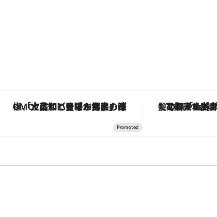
「土佐和ハーブかき氷」がOMO7高知に登場！生姜、山椒、大葉など目にも舌にも涼を呼ぶ郷土の味