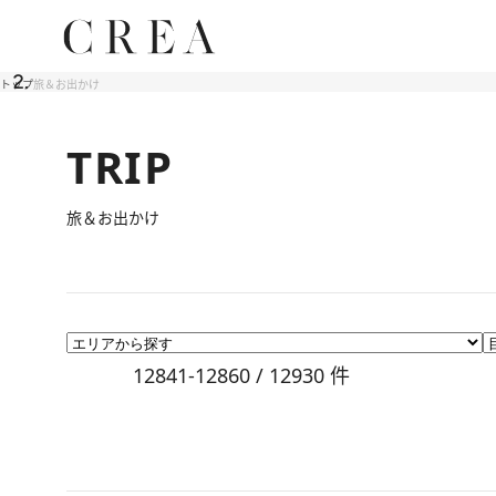
トップ
旅＆お出かけ
TRIP
旅＆お出かけ
12841-12860 / 12930
件
2011.10.26
未知なる極楽スパ体験、サトゥルニア