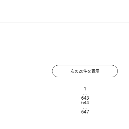
2011.10.8
変わらぬ気品を醸しつづける創業90年の老舗
2011.10.7
香港で“オトナごほうび旅”を楽しもう！
2011.10.4
ロンドンで人気！ クラフトとカフェの意外な相性
2011.10.2
プチョン国際ファンタステ
次の20件を表示
1
...
643
644
...
647