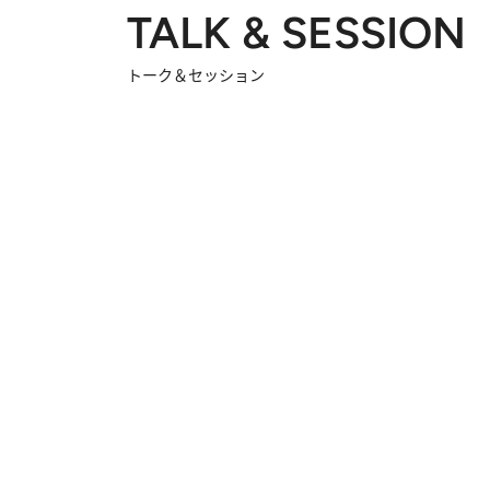
TALK & SESSION
トーク＆セッション
2026.8.3
「今後値上げがあるとすれば…」「リスクがあるのは今年の冬」エネルギー専門家が語る、ホルムズ海峡封鎖が家庭にもたらす“ある心配”
20
「住宅建てられない…