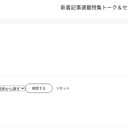
新着記事
連載
特集
トーク＆セ
検索する
リセット
2011.10.26
京都の秋・紅葉、穴場的見どころ＆イベント
2011.10.24
アフロディーテの遺跡「クニドス」へ