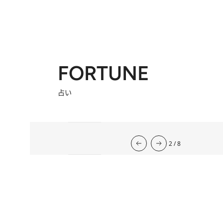
FORTUNE
占い
流光七奈の12星座占い
2026年下半期の運勢
韓国式四柱推命
心理占星学研究家
岡本翔子の星占い2026年
2026.7.31
心理占星学研究家 岡本翔子の星占い
2026.7.29
流光七奈の12星座占い
2026.7.6
東京ケイ子の 「オンナの算命学」
岡本翔子の日めくりムーンカレンダー
2026.8.2
今週の12星座占い
2026.8.6
2
/
8