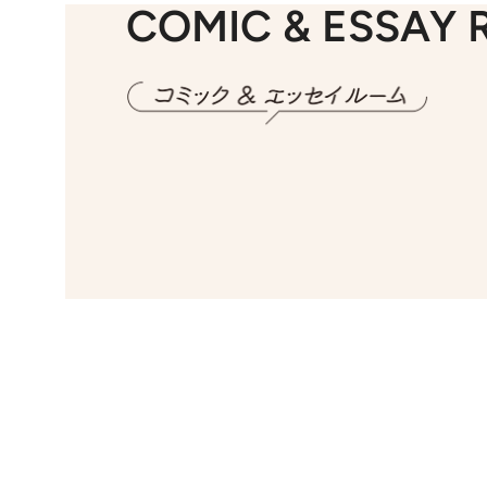
COMIC & ESSAY
2026.7.30
第8回「同人誌即売会にチャレンジ その2」
20
第
2026.7.8
川添愛「言葉のセンス研究所」（7）今の時代でもどうにか使えそうな「攻める言葉」を考える
20
第35回