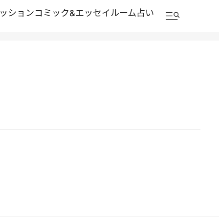
ッション
コミック&エッセイルーム
占い
2011.10.22
貴族がもてなすトスカーナのアグリツーリズモ