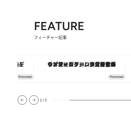
FEATURE
フィーチャー記事
士信仰の歴史を辿り、心身を調える。
ヴァシュロン・コンスタンタン「オーヴァーシーズ・オートマティック」。旅愛好家のお気に入りコレクションから、ジェンダーレスな新作が登場
2
/
5