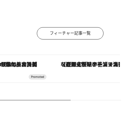
フィーチャー記事一覧
【銀座で出合う最旬美容】美髪ケアや上質な眠り…セルフケアのアップデートから、特別な名入れギフトまで。大人のための「ReFa GINZA」クルーズ
【夏限定ディナーコース】旬を迎える稚鮎や花ズッキーニなどをイタリア・トスカーナの郷土料理の手法で満喫！