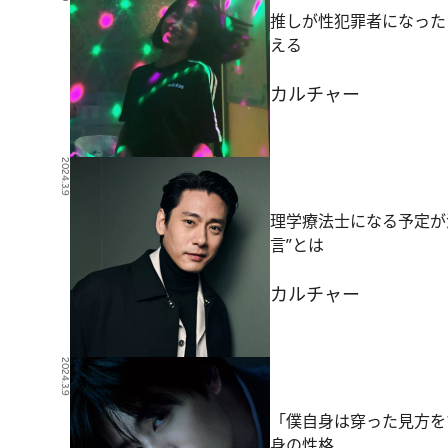
推しが性犯罪者になった
える
カルチャー
2024.3.9
理学療法士になる予定が
言”とは
カルチャー
2024.3.9
「僕自身は穿った見方を
身の性格