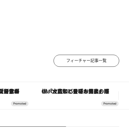
フィーチャー記事一覧
ヴァシュロン・コンスタンタン「オーヴァーシーズ・オートマティック」。旅愛好家のお気に入りコレクションから、ジェンダーレスな新作が登場
「土佐和ハーブかき氷」がOMO7高知に登場！生姜、山椒、大葉など目にも舌にも涼を呼ぶ郷土の味