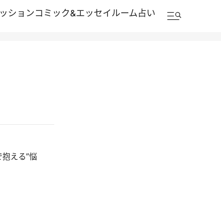
ッション
コミック&エッセイルーム
占い
抱える”悩