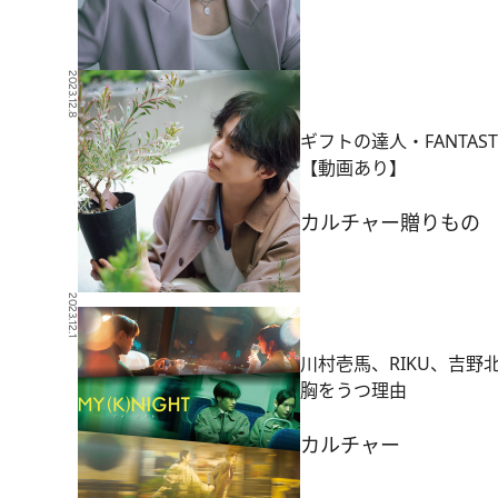
2023.12.8
ギフトの達人・FANTA
【動画あり】
カルチャー
贈りもの
2023.12.1
川村壱馬、RIKU、吉野北
胸をうつ理由
カルチャー