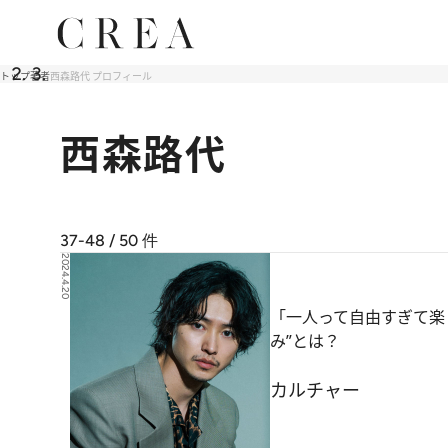
トップ
著者
西森路代 プロフィール
西森路代
37-48 / 50
件
2024.4.20
「一人って自由すぎて楽
み”とは？
カルチャー