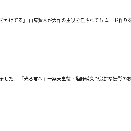
をかけてる」 山﨑賢人が大作の主役を任されても ムード作り
ました」 『光る君へ』一条天皇役・塩野瑛久 “孤独”な撮影の