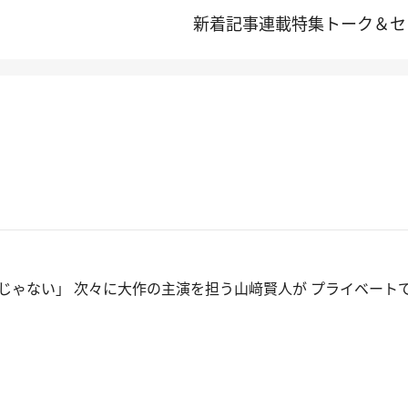
新着記事
連載
特集
トーク＆セ
じゃない」 次々に大作の主演を担う山﨑賢人が プライベートで