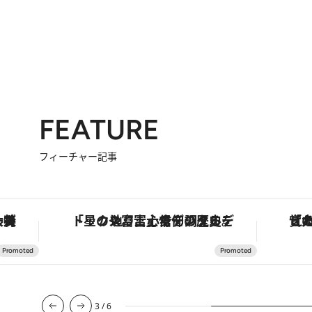
FEATURE
フィーチャー記事
な名入れギフトまで。大人のための「ReFa GINZA」クルーズ
「星のや富士」でデジタルデトックス。冨士信仰の歴史を辿り、心身を調える。
3
/
6