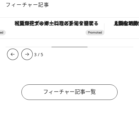
フィーチャー記事
【夏限定ディナーコース】旬を迎える稚鮎や花ズッキーニなどをイタリア・トスカーナの郷土料理の手法で満喫！
【銀座で出合う最旬美容】美髪ケアや上質な眠
3
/
5
フィーチャー記事一覧