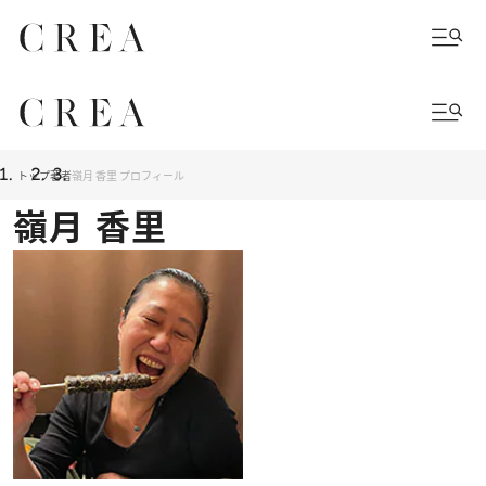
トップ
著者
嶺月 香里 プロフィール
嶺月 香里