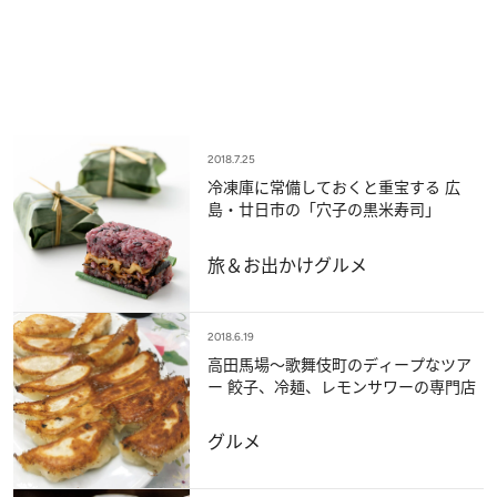
2018.7.25
冷凍庫に常備しておくと重宝する 広
島・廿日市の「穴子の黒米寿司」
旅＆お出かけ
グルメ
2018.6.19
高田馬場～歌舞伎町のディープなツア
ー 餃子、冷麺、レモンサワーの専門店
グルメ