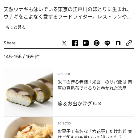
天然ウナギも泳いでいる東京の江戸川のほとりに生まれ、
ウナギをこよなく愛するフードライター。レストランやレ
シピ取材のほか、漁港や食の生まれる工場まで、幅広く取
もっと見る
材。ウナギ店めぐりは仕事を離れた趣味でもある。小学生
の時に参加した地元のどじょうつかみ大会で、余興ではな
Share
たれていたウナギを執念で捕まえたことがあるのが静かな
自慢。
145-156 / 169
件
2018.7.31
米子の誇る老舗「米吾」のサバ鮨は 肉
厚の真昆布でぐるりと巻かれた逸品
旅＆お出かけ
グルメ
2018.7.30
お菓子で有名な「六花亭」だけれど 実
はご飯ものも旨いって知ってた？