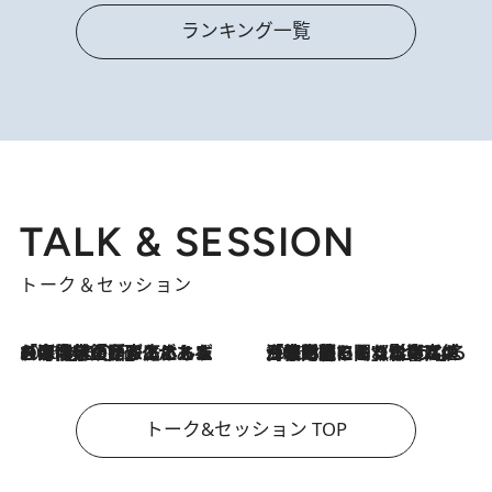
ランキング一覧
TALK & SESSION
トーク＆セッション
2026.8.3
「今後値上げがあるとすれば…」「リスクがあるのは今年の冬」エネルギー専門家が語る、ホルムズ海峡封鎖が家庭にもたらす“ある心配”
2026.8.3
「住宅建てられない…」「サーチャージ料の高値が続いている」ホルムズ海峡封鎖による影響はいつまで続く？《エネルギー専門家に聞く“どうなる日本の暮らし”》
トーク&セッション TOP