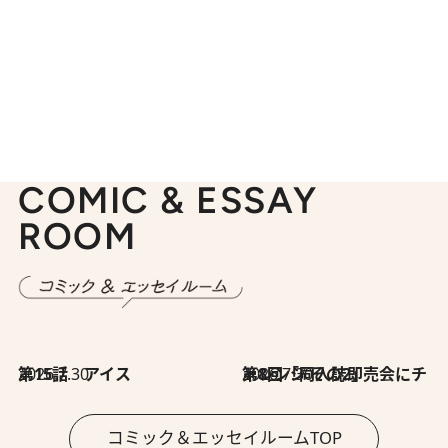
COMIC & ESSAY
ROOM
2026.7.30
第15話 アイス
2026.7.30
第8回「同人誌即売会にチャレンジ その2」
コミック＆エッセイルームTOP