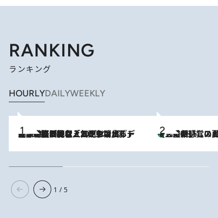
RANKING
ランキング
HOURLY
DAILY
WEEKLY
2026.8.5
【なぜ吉沢亮は「気配を消せる」のか？】興行収入208億の『国宝』を経て挑むミュージカル『ディア・エヴァン・ハンセン』。トップ俳優が舞台上でさらけ出した“孤独”とは
【三重県】この夏絶対食べたい 冷やしておいしいおやつ3選 お餅×ア
2026.8.6
1 / 5