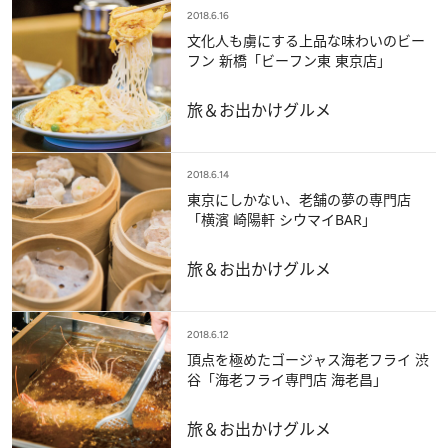
2018.6.16
文化人も虜にする上品な味わいのビー
フン 新橋「ビーフン東 東京店」
旅＆お出かけ
グルメ
2018.6.14
東京にしかない、老舗の夢の専門店
「横濱 崎陽軒 シウマイBAR」
旅＆お出かけ
グルメ
2018.6.12
頂点を極めたゴージャス海老フライ 渋
谷「海老フライ専門店 海老昌」
旅＆お出かけ
グルメ