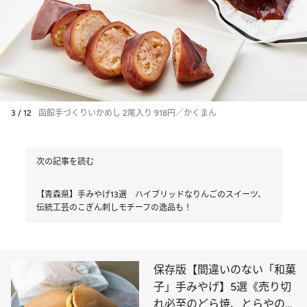
3 / 12
函館手づくりいかめし 2尾入り 918円／かくまん
次の記事を読む
【青森県】手みやげ13選 ハイブリッドなりんごのスイーツ、
伝統工芸のこぎん刺しモチーフの逸品も！
保存版【間違いのない「和菓
子」手みやげ】5選《売り切
れ必至のどら焼、とらやの限