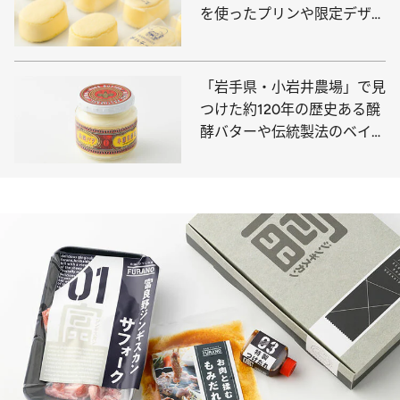
を使ったプリンや限定デザイ
ンの羊羹など心躍る10点
「岩手県・小岩井農場」で見
つけた約120年の歴史ある醗
酵バターや伝統製法のベイク
ドチーズケーキ、濃厚飲むヨ
ーグルトなど生乳の旨さ際立
つおすすめ10点