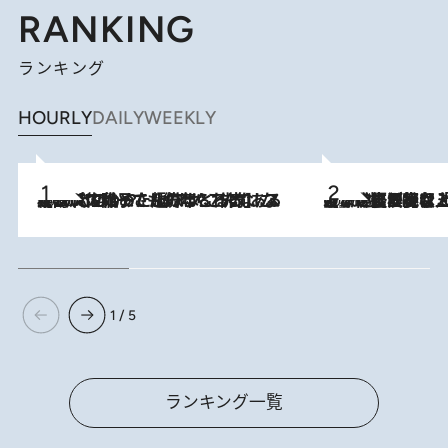
RANKING
ランキング
HOURLY
DAILY
WEEKLY
2026.8.5
【阿川佐和子さんの年とる力】なぜ70代で始めた趣味は“こんなに楽しい”のか？ ピアノ、俳句…スランプに陥っても続けられる“ある秘訣”とは
2026.8.5
【なぜ吉沢亮は「気配を消せる」のか？】興行収入208億の『国宝』を経て挑むミュージカル『ディア・エヴァン・ハンセン』。トップ俳優が舞台上でさらけ出した“孤独”とは
1 / 5
ランキング一覧