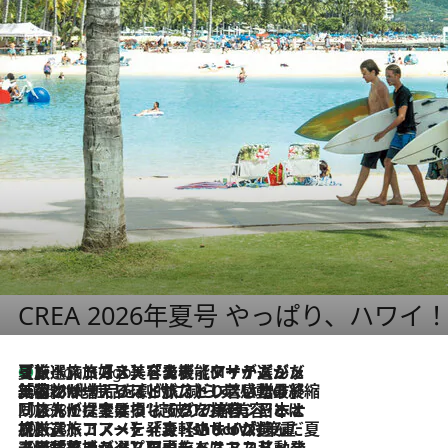
CREA 2026年夏号 やっぱり、ハワイ
【厳選旅コスメ】「多機能アイテムがメイン！」旅好き美容エディターが選んだ夏旅ベストコスメを発表【Mサイズジップ】
6 Hours Ago
2026.8.6
「荷物が増えるほど旅ストレスは増す」美容ジャーナリストがたどり着いた最終結論。“化粧品を劇的に減らす”感動の凝縮美容とは
2026.8.6
「旅先には金髪ウィッグを持参」日本と同じメイクでは損してる!? 美容ジャーナリストが提案する“掟破りの旅美容”とは
2026.8.6
【厳選旅コスメ】「身軽さ＆UV対策重視！」ヘアアーティストshucoが選んだ夏旅ベストコスメを発表【Mサイズジップ】