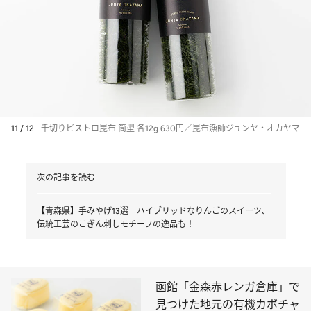
11 / 12
千切りビストロ昆布 筒型 各12g 630円／昆布漁師ジュンヤ・オカヤマ
次の記事を読む
【青森県】手みやげ13選 ハイブリッドなりんごのスイーツ、
伝統工芸のこぎん刺しモチーフの逸品も！
函館「金森赤レンガ倉庫」で
見つけた地元の有機カボチャ