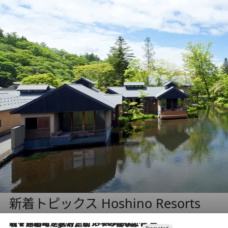
新着トピックス Hoshino Resorts
【トンボの足水浴】ヒノキの香りに包まれて涼感マックス！約13℃の湧水かけ流しを避暑地「星野温泉 トンボの湯」で体験
4 Hours Ago