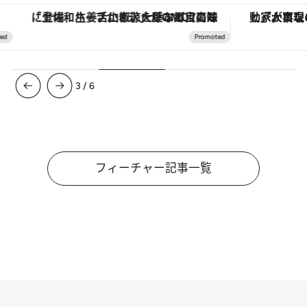
「土佐和ハーブかき氷」がOMO7高知に登場！生姜、山椒、大葉など目にも舌にも涼を呼ぶ郷土の味
3
/
6
フィーチャー記事一覧