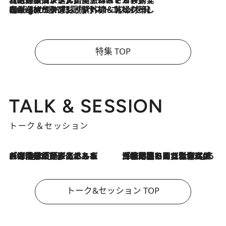
2026.8.5
【厳選旅コスメ】国内をあちこち移動する河井菜摘が選んだ夏旅ベストコスメ発表！「リラックスアイテムはマスト」【Mサイズジップ】
2026.8.4
【厳選旅コスメ】「紫外線＆乾燥対策しながらメイク感も！」ヘア＆メイクGeorgeが選んだ夏旅ベストコスメを発表！【Mサイズジップ】
特集 TOP
TALK & SESSION
トーク＆セッション
2026.8.3
「今後値上げがあるとすれば…」「リスクがあるのは今年の冬」エネルギー専門家が語る、ホルムズ海峡封鎖が家庭にもたらす“ある心配”
2026.8.3
「住宅建てられない…」「サーチャージ料の高値が続いている」ホルムズ海峡封鎖による影響はいつまで続く？《エネルギー専門家に聞く“どうなる日本の暮らし”》
トーク&セッション TOP