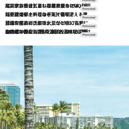
2026.7.31
【ホテル帰省】という選択肢をOMOが提案。家族とほどよい距離を保つには「昼は実家、夜は気兼ねなくホテルで！」
2026.7.24
【夏限定ディナーコース】旬を迎える稚鮎や花ズッキーニなどをイタリア・トスカーナの郷土料理の手法で満喫！
2026.7.17
「土佐和ハーブかき氷」がOMO7高知に登場！生姜、山椒、大葉など目にも舌にも涼を呼ぶ郷土の味
2026.7.10
NEW OPEN！【界 草津】名湯の地に誕生。趣の異なる2種の温泉と上州ならではの会席・蕎麦割烹など美食を味わう究極の癒やし旅