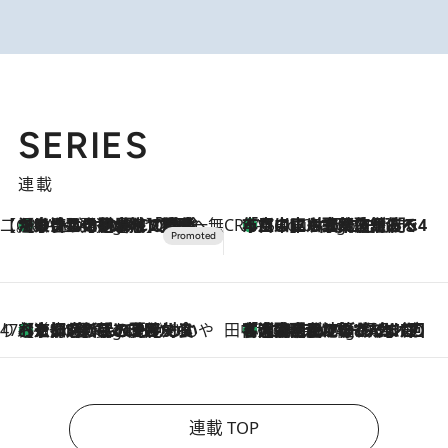
SERIES
連載
【CREA×星野リゾート】唯一無二。癒しと発見が待つ場所へ
【トンボの足水浴】ヒノキの香りに包まれて涼感マックス！約13℃の湧水かけ流しを避暑地「星野温泉 トンボの湯」で体験
4 Hours Ago
CREA'S CHOICE
「立川にも歌舞伎があるんだよ」 片岡仁左衛門・市川中車ら豪華座組みで4年目の立川立飛歌舞伎へ
6 Hours Ago
47都道府県の手みやげ ひんやりスイーツで夏を満喫
【京都府】この夏絶対食べたい 冷やしておいしいおやつ3選 ひと口目から心を掴む新緑のテリーヌ
6 Hours Ago
田中稲の勝手に再ブーム
「湘南乃風に憧れて」観客大盛上がりの“タオル回し”に、ラッパー顔負けの高速歌唱まで…さだまさし（74）のアグレッシブすぎる現在地
11 Hours Ago
連載 TOP