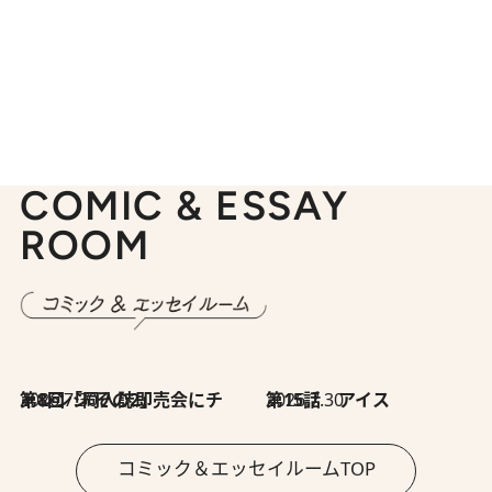
COMIC & ESSAY
ROOM
2026.7.30
第8回「同人誌即売会にチャレンジ その2」
2026.7.30
第15話 アイス
コミック＆エッセイルームTOP