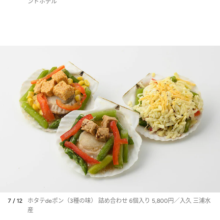
ンドホテル
7 / 12
ホタテdeポン（3種の味） 詰め合わせ 6個入り 5,800円／入久 三浦水
産