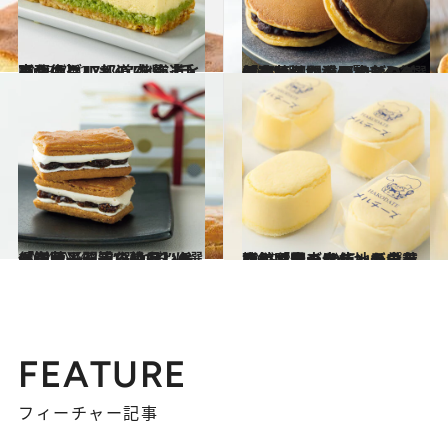
2025.7.12
【画像】47都道府県「手みやげグルメ」“北海道・東北の旨いもの”を総まとめ
贈りもの
2024.12.10
保存版【間違いのない「和菓子」手みやげ】5選《売り切れ必至のどら焼、とらやの限定ミニ羊羹…》贈りもの賢者の御用達は？
グルメ
2024.12.6
保存版【間違いのない「洋菓子」手みやげ】6選《知る人ぞ知る絶品レーズンサンド、“溺れる”ほどジューシーなレモンケーキ…》
グルメ
2025.3.6
函館「金森赤レンガ倉庫」で見つけた地元の有機カボチャを使ったプリンや限定デザインの羊羹など心躍る10点
グルメ
FEATURE
フィーチャー記事