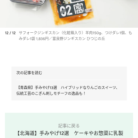
12 / 12
サフォークジンギスカン（化粧箱入り）羊肉150g、つけダレ1個、も
みダレ1袋 1,836円／富良野ジンギスカン ひつじの丘
次の記事を読む
【青森県】手みやげ13選 ハイブリッドなりんごのスイーツ、
伝統工芸のこぎん刺しモチーフの逸品も！
記事に戻る
【北海道】手みやげ12選 ケーキやお惣菜に乳製