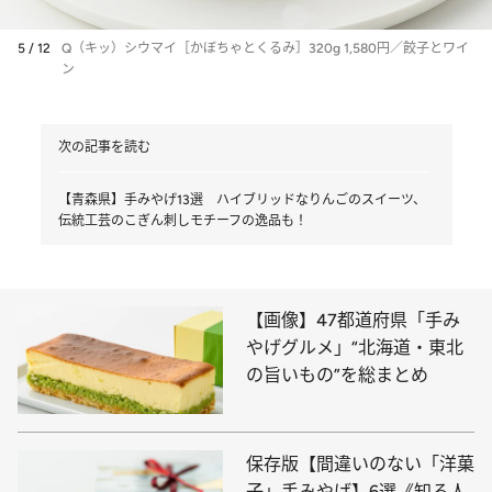
5 / 12
Q（キッ）シウマイ［かぼちゃとくるみ］320g 1,580円／餃子とワイ
ン
次の記事を読む
【青森県】手みやげ13選 ハイブリッドなりんごのスイーツ、
伝統工芸のこぎん刺しモチーフの逸品も！
【画像】47都道府県「手み
やげグルメ」“北海道・東北
の旨いもの”を総まとめ
保存版【間違いのない「洋菓
子」手みやげ】6選《知る人