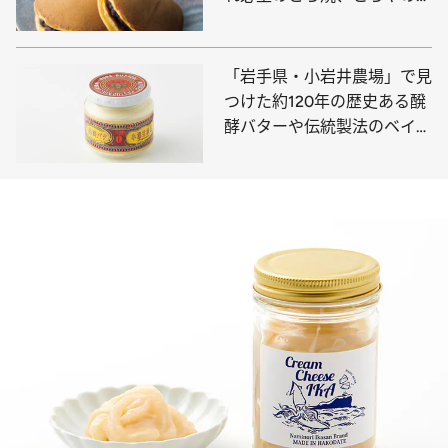
定ミニ羊羹…》贈りもの賢者
の御用達は？
「岩手県・小岩井農場」で見
つけた約120年の歴史ある醗
酵バターや伝統製法のベイク
ドチーズケーキ、濃厚飲むヨ
ーグルトなど生乳の旨さ際立
つおすすめ10点