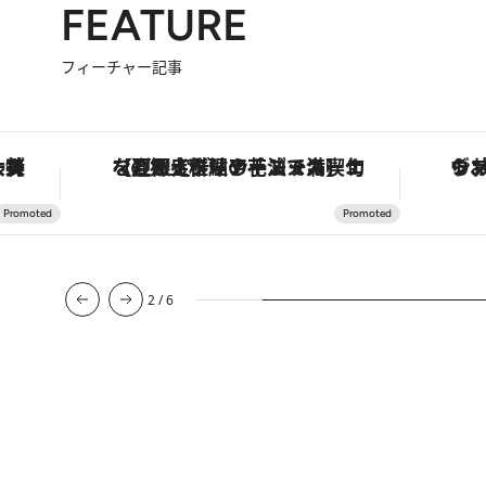
FEATURE
フィーチャー記事
手法で満喫！
ヴァシュロン・コンスタンタン「オーヴァーシーズ・オートマティック」。旅愛好家のお気に入りコレクションから、ジェンダーレスな新作が登場
3
/
6