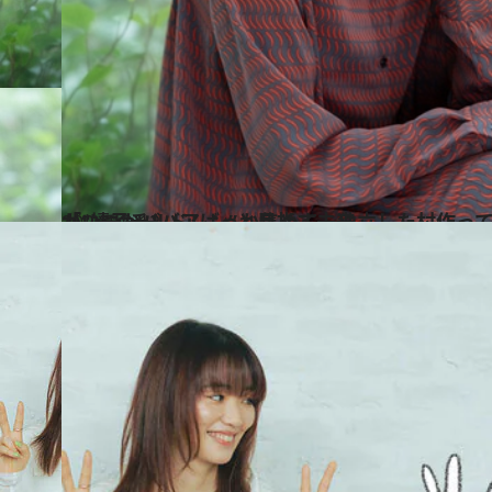
2024.10.12
「いつかババアばっか集めて、独立した村作ってやるから」光浦靖子が“靖子チルドレン”と目指す未来
カルチャー