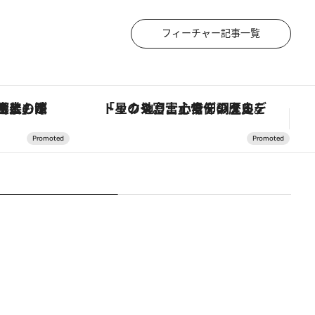
フィーチャー記事一覧
の歴史を辿り、心身を調える。
「大事なのは地域の意識を変えること」。ロレックス賞受賞の自然保護活動家が実現させたナイジェリアの自然環境の復活