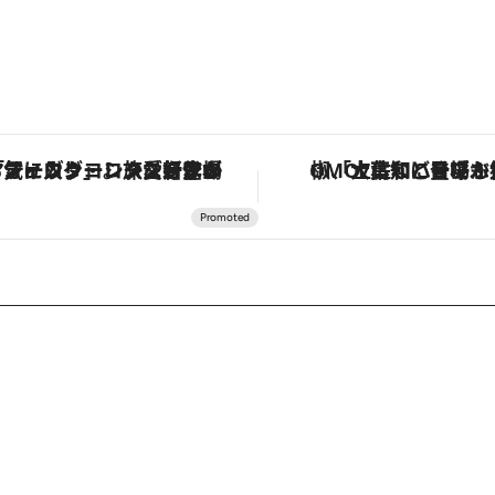
「土佐和ハーブかき氷」がOMO7高知に登場！生姜、山椒、大葉など目にも舌にも涼を呼ぶ郷土の味
「星のや富士」でデジタルデトックス。冨士信仰