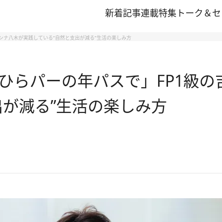
新着記事
連載
特集
トーク＆セ
ンナ八木が実践している“自然と支出が減る”生活の楽しみ方
ひらパーの年パスで」FP1級
出が減る”生活の楽しみ方