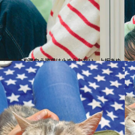
。上坂あゆ美が“真実を求める変態”である理由