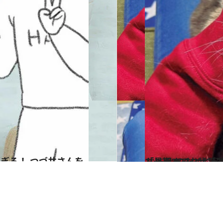
2025.4.9
「最期までお世話できないかも」 病気になった飼い
カルチャー