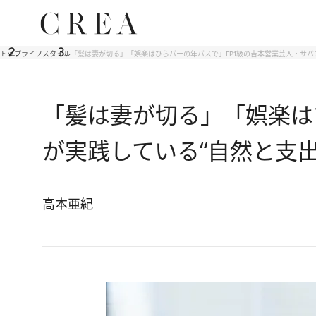
トップ
ライフスタイル
「髪は妻が切る」「娯楽はひらパーの年パスで」FP1級の吉本営業芸人・サバ
「髪は妻が切る」「娯楽は
が実践している“自然と支
高本亜紀