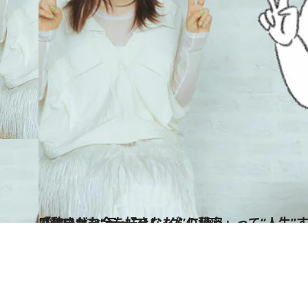
2024.10.31
「稼いだお金を好きなもんに使う」って“人生”すぎる！ つづ井さんを感動させた“テーマソング”の秘密
カルチャー