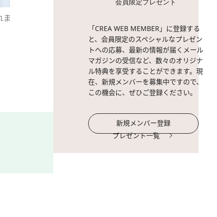
会員限定プレゼント
れま
2 / 6
八木さん「今、物価が上がっ
「CREA WEB MEMBER」に登録する
頭金ゼロで5,000万円の家
と、会員限定のスペシャルなプレゼン
と電卓持ってきていいですか
トへの応募、最新の情報が届くメール
マガジンの受信など、数々のオリジナ
ル特典を享受することができます。現
在、新規メンバーを募集中ですので、
この機会に、ぜひご登録ください。
新規メンバー登録
プレゼント一覧