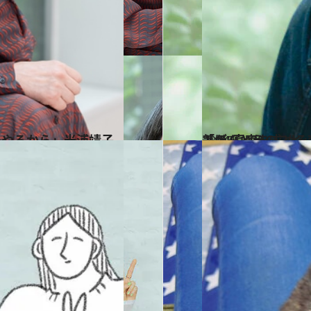
2024.11.28
「ほんとうのこと」が知りたいという欲求は止められない
カルチャー