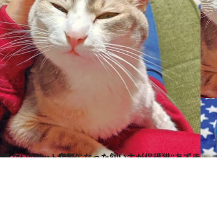
主が保護猫“あずきちゃん”のために契約した〈ペット信託〉