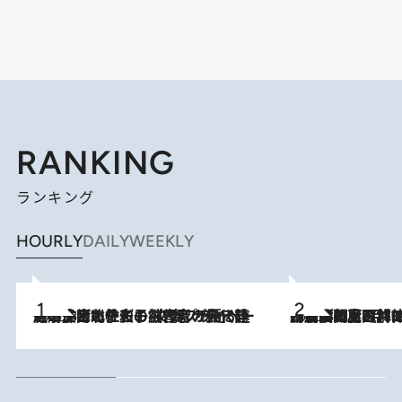
RANKING
ランキング
HOURLY
DAILY
WEEKLY
2026.8.3
《「文士の子ども被害者の会」発足！》阿川佐和子（72）が語る遠藤周作に北杜夫、劇作家・矢代静一の子どもたちの“文豪プライベート事件簿”
2026.8.8
「最後に見られてよかった」上野動物園の東園パンダ舎が解体前に特別公開。8月16日まで延長されたパネル展と共に辿る“半世紀”のパンダ飼育《解体工事の図面あり》