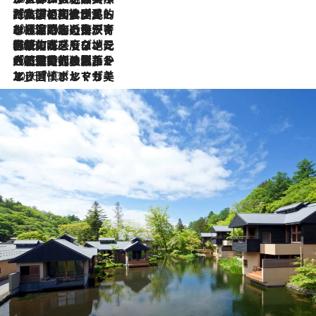
2026.7.27
「私の祖国はポルトガル語です」国民的詩人フェルナンド・ペソアと、彼が愛した文学の街を歩く
2026.7.26
ポルトガル近海が育む極上の海の幸。キリリと冷えた白ワインと愉しむ、シーフード専門店の贅沢
2026.7.22
伝統の味をモダンに昇華。高感度な地元客が集う、リスボンの最旬ガストロノミー
2026.7.21
大航海時代の栄華から、震災、独裁、そして革命へ。ポルトガル・首都リスボンの石畳に刻まれた「歴史の光と影」
2026.7.13
エッセイ・ヤマザキマリ「慎ましくも美しき国 ポルトガル」