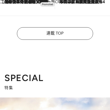
【CREA×星野リゾート】唯一無二。癒しと発見が待つ場所へ
2026.8.7
【トンボの足水浴】ヒノキの香りに包まれて涼感マックス！約13℃の湧水かけ流しを避暑地「星野温泉 トンボの湯」で体験
CREA'S CHOICE
2026.8.7
「立川にも歌舞伎があるんだよ」 片岡仁左衛門・市川中車ら豪華座組みで4年目の立川立飛歌舞伎へ
連載 TOP
SPECIAL
特集