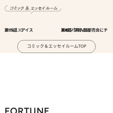
2026.7.30
第15話 アイス
2026.7.30
第8回「同人誌即売会にチャレンジ その2」
コミック＆エッセイルームTOP
FORTUNE