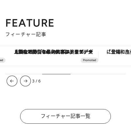
FEATURE
フィーチャー記事
【銀座で出合う最旬美容】美髪ケアや上質な眠り…セルフケアのアップデートから、特別な名入れギフトまで。大人のための「ReFa GINZA」クルーズ
3
/
6
フィーチャー記事一覧