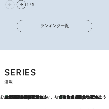
1 / 5
ランキング一覧
SERIES
連載
そおだよおこの関西おいしい、おやつ紀行
［大阪府箕面市］一皿一皿目の前で仕上げられる、料理を巧みに組み込んだアシェットデセールコース「ミチル アシェット デセール（Michiru assiette dessert）」
7 Hours Ago
47都道府県の手みやげ ひんやりスイーツで夏を満喫
【和歌山県】この夏絶対食べたい 冷やしておいしいおやつ3選 みかんがごろっと丸ごと入ったジュレ
7 Hours Ago