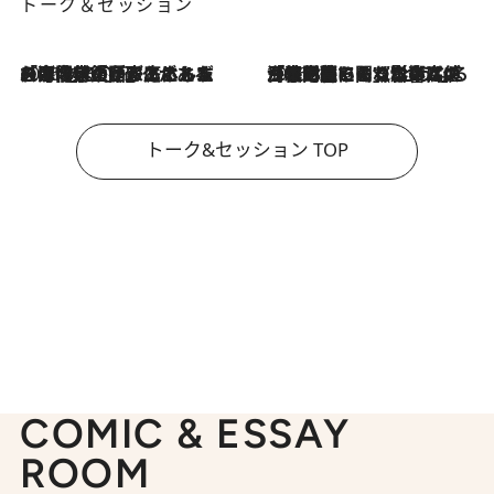
トーク＆セッション
2026.8.3
「今後値上げがあるとすれば…」「リスクがあるのは今年の冬」エネルギー専門家が語る、ホルムズ海峡封鎖が家庭にもたらす“ある心配”
2026.8.3
「住宅建てられない…」「サーチャージ料の高値が続いている」ホルムズ海峡封鎖による影響はいつまで続く？《エネルギー専門家に聞く“どうなる日本の暮らし”》
トーク&セッション TOP
COMIC & ESSAY
ROOM