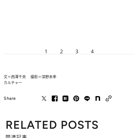
1
2
3
4
文＝西澤千央 撮影＝深野未季
カルチャー
Share
RELATED POSTS
関連記事