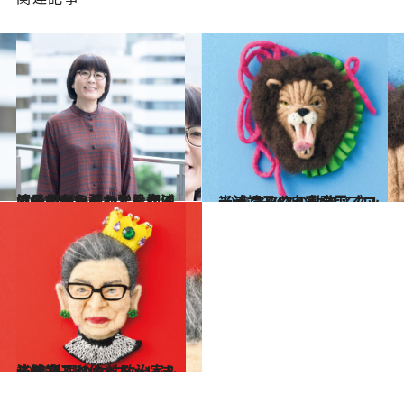
2024.10.12
【最初から読む】最初は泣いてばかり。でも今は、自分を誰かと比べることもなくなった。光浦靖子がカナダで学んだこと
カルチャー
2021.5.30
光浦靖子の自家発電ブローチ マスクの動物アタッチメント
ライフスタイル
2021.5.29
光浦靖子が作っちゃいました 外国の女性政治家＆法律家
ライフスタイル