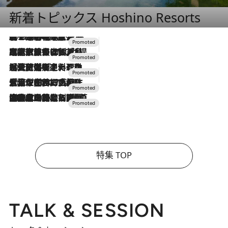
新着トピックス Hoshino Resorts
2026.8.7
【トンボの足水浴】ヒノキの香りに包まれて涼感マックス！約13℃の湧水かけ流しを避暑地「星野温泉 トンボの湯」で体験
2026.7.31
【ホテル帰省】という選択肢をOMOが提案。家族とほどよい距離を保つには「昼は実家、夜は気兼ねなくホテルで！」
2026.7.24
【夏限定ディナーコース】旬を迎える稚鮎や花ズッキーニなどをイタリア・トスカーナの郷土料理の手法で満喫！
2026.7.17
「土佐和ハーブかき氷」がOMO7高知に登場！生姜、山椒、大葉など目にも舌にも涼を呼ぶ郷土の味
2026.7.10
NEW OPEN！【界 草津】名湯の地に誕生。趣の異なる2種の温泉と上州ならではの会席・蕎麦割烹など美食を味わう究極の癒やし旅
特集 TOP
TALK & SESSION