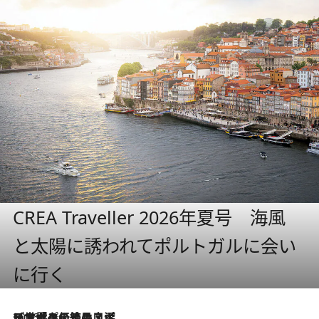
CREA Traveller 2026年夏号 海風
と太陽に誘われてポルトガルに会い
に行く
2026.8.8
リスボンの絶品スイーツ「パステル・デ・ナタ」とは？ポルトガル伝統の奥深い世界へ