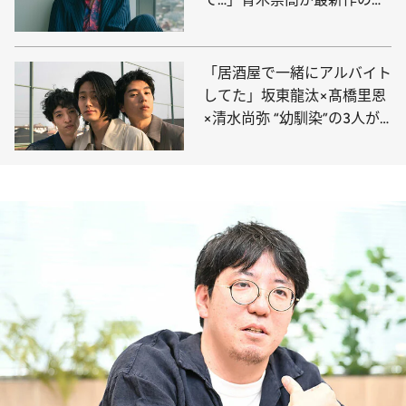
影で苦労した“あのシーン”
「居酒屋で一緒にアルバイト
してた」坂東龍汰×髙橋里恩
×清水尚弥 “幼馴染”の3人が
俳優になる前と後