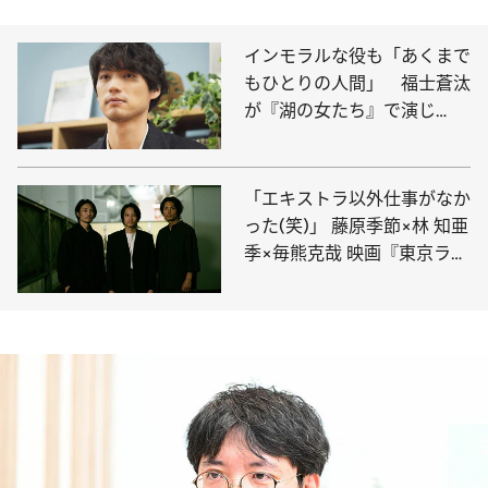
インモラルな役も「あくまで
もひとりの人間」 福士蒼汰
が『湖の女たち』で演じ
た“考えない”芝居
「エキストラ以外仕事がなか
った(笑)」 藤原季節×林 知亜
季×毎熊克哉 映画『東京ラン
ドマーク』制作秘話