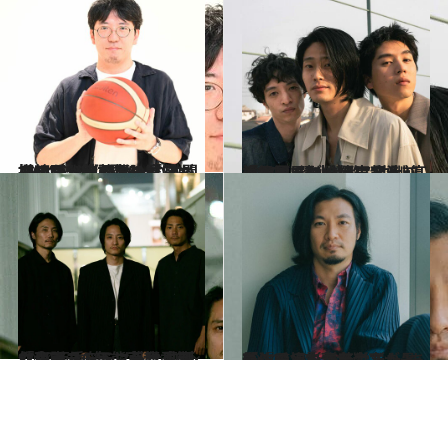
2024.6.6
【初めから読む】「フィンランド戦の涙の意味も初めは…」バスケAKATSUKI JAPANの激闘を映画化大西雄一監督が描いた“ 追体験”
カルチャー
2024.5.25
「居酒屋で一緒にアルバイトしてた」坂東龍汰×髙橋里恩×清水尚弥 “幼馴染”の3人が俳優になる前と後
カルチャー
2024.5.24
「エキストラ以外仕事がなかった(笑)」 藤原季節×林 知亜季×毎熊克哉 映画『東京ランドマーク』制作秘話
カルチャー
2024.5.17
「『お疲れ様でした』と車に乗ってからもずっと号泣で…」青木崇高が最新作の撮影で苦労した“あのシーン”
カルチャー