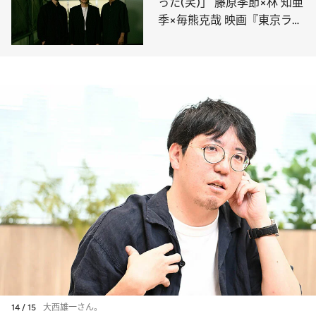
った(笑)」 藤原季節×林 知亜
季×毎熊克哉 映画『東京ラン
ドマーク』制作秘話
14 / 15
大西雄一さん。