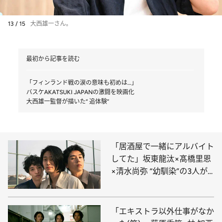
13 / 15
大西雄一さん。
最初から記事を読む
「フィンランド戦の涙の意味も初めは…」
バスケAKATSUKI JAPANの激闘を映画化
大西雄一監督が描いた“ 追体験”
「居酒屋で一緒にアルバイト
してた」坂東龍汰×髙橋里恩
×清水尚弥 “幼馴染”の3人が
俳優になる前と後
「エキストラ以外仕事がなか