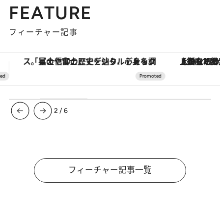
FEATURE
フィーチャー記事
【銀座で出合う最旬美容】美髪ケアや上質な眠り…セルフケアのアップデートから、特別な名入れギフトまで。大人のための「ReFa GINZA」クルーズ
3
/
6
フィーチャー記事一覧