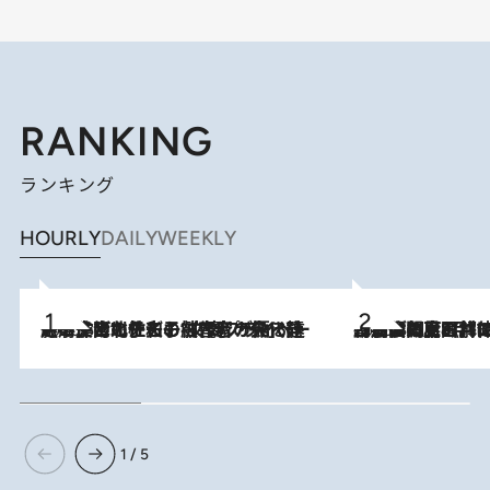
RANKING
ランキング
HOURLY
DAILY
WEEKLY
2026.8.3
《「文士の子ども被害者の会」発足！》阿川佐和子（72）が語る遠藤周作に北杜夫、劇作家・矢代静一の子どもたちの“文豪プライベート事件簿”
2026.8.8
「最後に見られてよかった」上野動物園の東園パンダ舎が解体前に特別公開。8月16日まで延長されたパネル展と共に辿る“半世紀”のパンダ飼育《解体工事の図面あり》
1 / 5