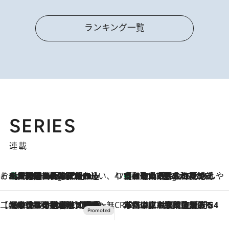
ランキング一覧
SERIES
連載
そおだよおこの関西おいしい、おやつ紀行
［大阪府箕面市］一皿一皿目の前で仕上げられる、料理を巧みに組み込んだアシェットデセールコース「ミチル アシェット デセール（Michiru assiette dessert）」
4 Hours Ago
47都道府県の手みやげ ひんやりスイーツで夏を満喫
【和歌山県】この夏絶対食べたい 冷やしておいしいおやつ3選 みかんがごろっと丸ごと入ったジュレ
4 Hours Ago
【CREA×星野リゾート】唯一無二。癒しと発見が待つ場所へ
2026.8.7
【トンボの足水浴】ヒノキの香りに包まれて涼感マックス！約13℃の湧水かけ流しを避暑地「星野温泉 トンボの湯」で体験
CREA'S CHOICE
2026.8.7
「立川にも歌舞伎があるんだよ」 片岡仁左衛門・市川中車ら豪華座組みで4年目の立川立飛歌舞伎へ