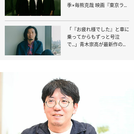
季×毎熊克哉 映画『東京ラン
ドマーク』制作秘話
「『お疲れ様でした』と車に
乗ってからもずっと号泣
で…」青木崇高が最新作の撮
影で苦労した“あのシーン”