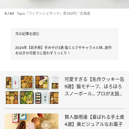
5 / 63
Tapio「フィナンシェサンド」各350円／北海道
次の記事を読む
2024年【岩手県】手みやげ3選 塩ミルクやキャラメル味…創作
おはぎの可愛さに思わずうっとり！
可愛すぎる【名作クッキー缶
9選】猫モチーフ、ほろほろ
スノーボール… プロが太鼓判
を押すのはコレ
賢人御用達【喜ばれる手土産
4選】美ビジュアルなお菓子