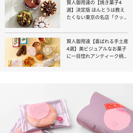
賢人御用達の【焼き菓子4
選】決定版 ほんとうは教え
たくない東京の名店「クッキ
ーの概念を超えた美味しさ」
賢人御用達【喜ばれる手土産
4選】美ビジュアルなお菓子
に一目惚れアンティーク柄、
繊細なバラ…