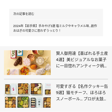
次の記事を読む
2024年【岩手県】手みやげ3選 塩ミルクやキャラメル味…創作
おはぎの可愛さに思わずうっとり！
賢人御用達【喜ばれる手土産
4選】美ビジュアルなお菓子
に一目惚れアンティーク柄、
繊細なバラ…
可愛すぎる【名作クッキー缶
9選】猫モチーフ、ほろほろ
スノーボール… プロが太鼓判
を押すのはコレ