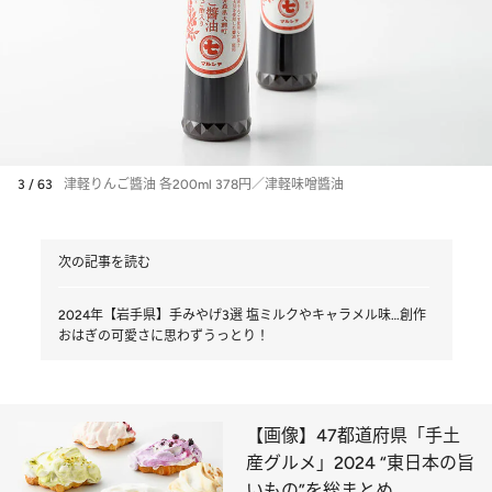
3 / 63
津軽りんご醬油 各200ml 378円／津軽味噌醬油
次の記事を読む
2024年【岩手県】手みやげ3選 塩ミルクやキャラメル味…創作
おはぎの可愛さに思わずうっとり！
【画像】47都道府県「手土
産グルメ」2024 “東日本の旨
いもの”を総まとめ