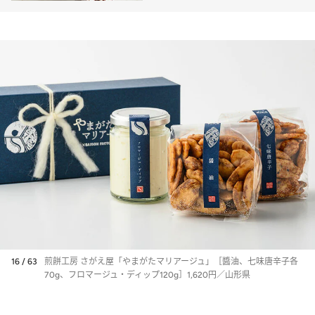
16 / 63
煎餅工房 さがえ屋「やまがたマリアージュ」［醬油、七味唐辛子各
70g、フロマージュ・ディップ120g］1,620円／山形県