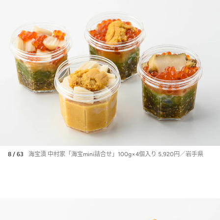
8 / 63
海宝漬 中村家「海宝mini詰合せ」100g×4個入り 5,920円／岩手県