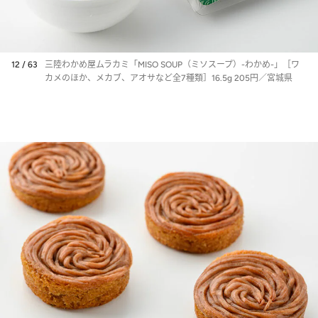
12 / 63
三陸わかめ屋ムラカミ「MISO SOUP（ミソスープ）-わかめ-」［ワ
カメのほか、メカブ、アオサなど全7種類］16.5g 205円／宮城県