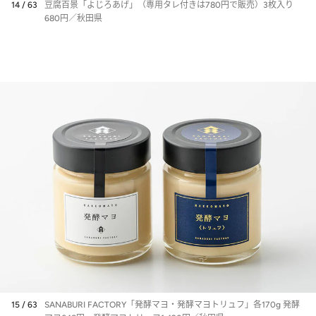
14 / 63
豆腐百景「よじろあげ」（専用タレ付きは780円で販売）3枚入り
680円／秋田県
15 / 63
SANABURI FACTORY「発酵マヨ・発酵マヨトリュフ」各170g 発酵