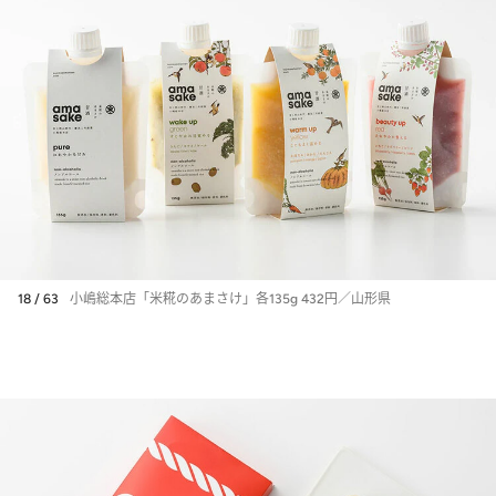
18 / 63
小嶋総本店「米糀のあまさけ」各135g 432円／山形県