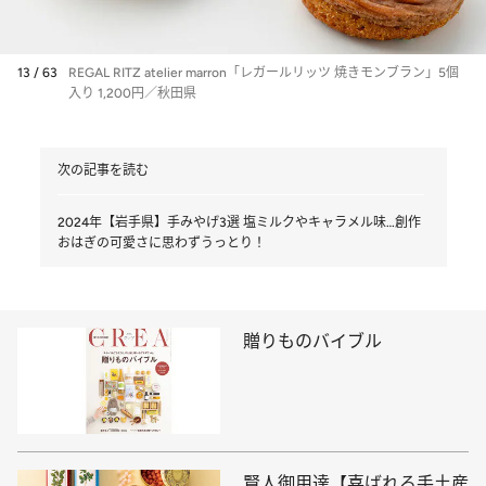
13 / 63
REGAL RITZ atelier marron「レガールリッツ 焼きモンブラン」5個
入り 1,200円／秋田県
次の記事を読む
2024年【岩手県】手みやげ3選 塩ミルクやキャラメル味…創作
おはぎの可愛さに思わずうっとり！
贈りものバイブル
賢人御用達【喜ばれる手土産