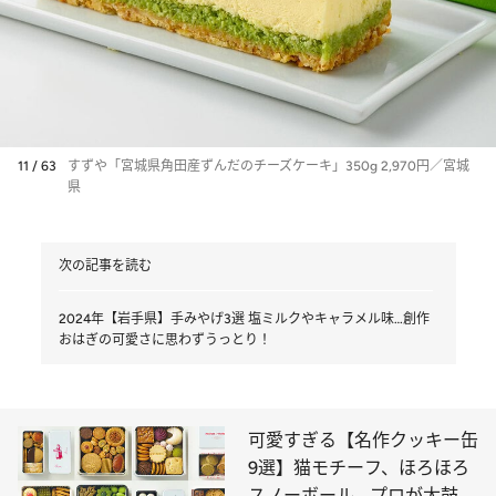
11 / 63
すずや「宮城県角田産ずんだのチーズケーキ」350g 2,970円／宮城
県
次の記事を読む
2024年【岩手県】手みやげ3選 塩ミルクやキャラメル味…創作
おはぎの可愛さに思わずうっとり！
可愛すぎる【名作クッキー缶
9選】猫モチーフ、ほろほろ
スノーボール… プロが太鼓判