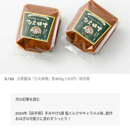
9 / 63
大黒醤油「ひえ味噌」各400g 1,101円／岩手県
次の記事を読む
2024年【岩手県】手みやげ3選 塩ミルクやキャラメル味…創作
おはぎの可愛さに思わずうっとり！