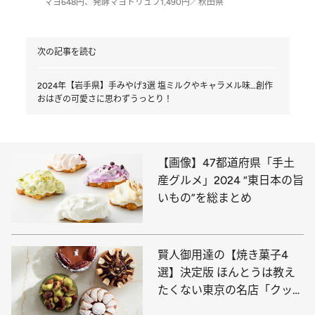
マヨ648円、発酵マヨトリュフ1,490円／秋田県
次の記事を読む
2024年【岩手県】手みやげ3選 塩ミルクやキャラメル味…創作
おはぎの可愛さに思わずうっとり！
【画像】47都道府県「手土
産グルメ」2024 “東日本の旨
いもの”を総まとめ
賢人御用達の【焼き菓子4
選】決定版 ほんとうは教え
たくない東京の名店「クッキ
ーの概念を超えた美味しさ」