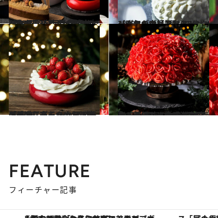
2023.10.15
3種の栗を使用！栗のおいしさを極めたザ・キャピトルホテル 東急のブッシュ・ド・ノエルは格別の味
グルメ
2023.10.10
【昨年も大好評】ストリングスのクリスマスショートケーキは2種類の生クリームがブレンド！
グルメ
2023.9.28
「日本に来てあまおう苺に感激した」 シェフが苺の美味しさをつめた新作 ケーキ【パーク ハイアット 東京】
グルメ
2023.10.8
全て手作り！約100個の赤いバラでできたチョコレートドームに大感激帝国ホテル 東京のクリスマスケーキ
グルメ
FEATURE
フィーチャー記事