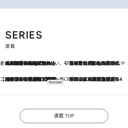
SERIES
連載
そおだよおこの関西おいしい、おやつ紀行
［大阪府箕面市］一皿一皿目の前で仕上げられる、料理を巧みに組み込んだアシェットデセールコース「ミチル アシェット デセール（Michiru assiette dessert）」
10 Hours Ago
47都道府県の手みやげ ひんやりスイーツで夏を満喫
【和歌山県】この夏絶対食べたい 冷やしておいしいおやつ3選 みかんがごろっと丸ごと入ったジュレ
10 Hours Ago
【CREA×星野リゾート】唯一無二。癒しと発見が待つ場所へ
2026.8.7
【トンボの足水浴】ヒノキの香りに包まれて涼感マックス！約13℃の湧水かけ流しを避暑地「星野温泉 トンボの湯」で体験
CREA'S CHOICE
2026.8.7
「立川にも歌舞伎があるんだよ」 片岡仁左衛門・市川中車ら豪華座組みで4年目の立川立飛歌舞伎へ
連載 TOP