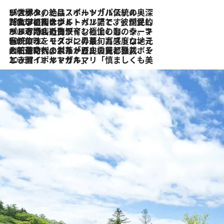
2026.8.8
リスボンの絶品スイーツ「パステル・デ・ナタ」とは？ポルトガル伝統の奥深い世界へ
2026.7.27
「私の祖国はポルトガル語です」国民的詩人フェルナンド・ペソアと、彼が愛した文学の街を歩く
2026.7.26
ポルトガル近海が育む極上の海の幸。キリリと冷えた白ワインと愉しむ、シーフード専門店の贅沢
2026.7.22
伝統の味をモダンに昇華。高感度な地元客が集う、リスボンの最旬ガストロノミー
2026.7.21
大航海時代の栄華から、震災、独裁、そして革命へ。ポルトガル・首都リスボンの石畳に刻まれた「歴史の光と影」
2026.7.13
エッセイ・ヤマザキマリ「慎ましくも美しき国 ポルトガル」