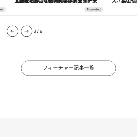
【銀座で出合う最旬美容】美髪ケアや上質な眠り…セルフケアのアップデートから、特別な名入れギフトまで。大人のための「ReFa GINZA」クルーズ
3
/
6
フィーチャー記事一覧