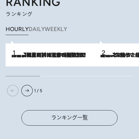
RANKING
ランキング
HOURLY
DAILY
WEEKLY
2026.8.8
「最後に見られてよかった」上野動物園の東園パンダ舎が解体前に特別公開。8月16日まで延長されたパネル展と共に辿る“半世紀”のパンダ飼育《解体工事の図面あり》
2026.8.5
【阿川佐和子さんの年とる力】なぜ70代で始めた趣味は“こんなに楽しい”のか？ ピアノ、俳句…スランプに陥っても続けられる“ある秘訣”とは
1 / 5
ランキング一覧