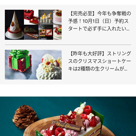
【完売必至】今年も争奪戦の
予感！10月1日（日）予約ス
タートで必ず手に入れたい限
定ケーキ【8選】
【昨年も大好評】ストリング
スのクリスマスショートケー
キは2種類の生クリームがブ
レンド！