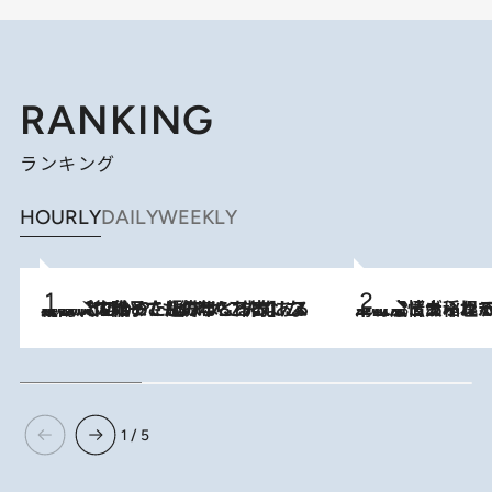
RANKING
ランキング
HOURLY
DAILY
WEEKLY
2026.8.5
【阿川佐和子さんの年とる力】なぜ70代で始めた趣味は“こんなに楽しい”のか？ ピアノ、俳句…スランプに陥っても続けられる“ある秘訣”とは
2026.8.5
下町風情あふれる台北屈指の人気エリア・大稲埕でセンスのいい台湾土産《ヴィン
1 / 5