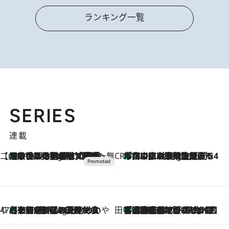
ランキング一覧
SERIES
連載
【CREA×星野リゾート】唯一無二。癒しと発見が待つ場所へ
【トンボの足水浴】ヒノキの香りに包まれて涼感マックス！約13℃の湧水かけ流しを避暑地「星野温泉 トンボの湯」で体験
8 Hours Ago
CREA'S CHOICE
「立川にも歌舞伎があるんだよ」 片岡仁左衛門・市川中車ら豪華座組みで4年目の立川立飛歌舞伎へ
10 Hours Ago
47都道府県の手みやげ ひんやりスイーツで夏を満喫
【京都府】この夏絶対食べたい 冷やしておいしいおやつ3選 ひと口目から心を掴む新緑のテリーヌ
10 Hours Ago
田中稲の勝手に再ブーム
「湘南乃風に憧れて」観客大盛上がりの“タオル回し”に、ラッパー顔負けの高速歌唱まで…さだまさし（74）のアグレッシブすぎる現在地
2026.8.7