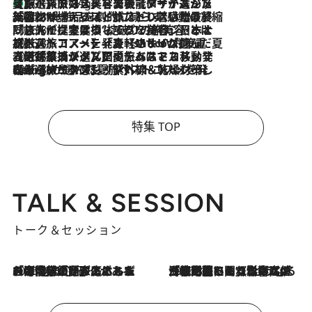
【厳選旅コスメ】「多機能アイテムがメイン！」旅好き美容エディターが選んだ夏旅ベストコスメを発表【Mサイズジップ】
10 Hours Ago
2026.8.6
「荷物が増えるほど旅ストレスは増す」美容ジャーナリストがたどり着いた最終結論。“化粧品を劇的に減らす”感動の凝縮美容とは
2026.8.6
「旅先には金髪ウィッグを持参」日本と同じメイクでは損してる!? 美容ジャーナリストが提案する“掟破りの旅美容”とは
2026.8.6
【厳選旅コスメ】「身軽さ＆UV対策重視！」ヘアアーティストshucoが選んだ夏旅ベストコスメを発表【Mサイズジップ】
2026.8.5
【厳選旅コスメ】国内をあちこち移動する河井菜摘が選んだ夏旅ベストコスメ発表！「リラックスアイテムはマスト」【Mサイズジップ】
2026.8.4
【厳選旅コスメ】「紫外線＆乾燥対策しながらメイク感も！」ヘア＆メイクGeorgeが選んだ夏旅ベストコスメを発表！【Mサイズジップ】
特集 TOP
TALK & SESSION
トーク＆セッション
2026.8.3
「今後値上げがあるとすれば…」「リスクがあるのは今年の冬」エネルギー専門家が語る、ホルムズ海峡封鎖が家庭にもたらす“ある心配”
2026.8.3
「住宅建てられない…」「サーチャージ料の高値が続いている」ホルムズ海峡封鎖による影響はいつまで続く？《エネルギー専門家に聞く“どうなる日本の暮らし”》