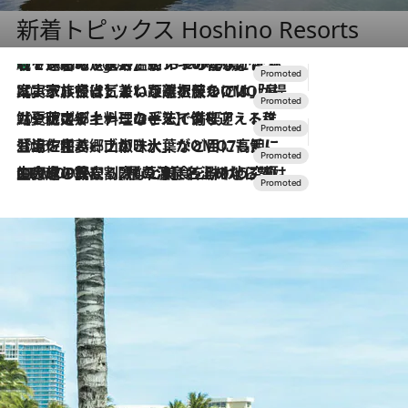
新着トピックス Hoshino Resorts
【トンボの足水浴】ヒノキの香りに包まれて涼感マックス！約13℃の湧水かけ流しを避暑地「星野温泉 トンボの湯」で体験
8 Hours Ago
2026.7.31
【ホテル帰省】という選択肢をOMOが提案。家族とほどよい距離を保つには「昼は実家、夜は気兼ねなくホテルで！」
2026.7.24
【夏限定ディナーコース】旬を迎える稚鮎や花ズッキーニなどをイタリア・トスカーナの郷土料理の手法で満喫！
2026.7.17
「土佐和ハーブかき氷」がOMO7高知に登場！生姜、山椒、大葉など目にも舌にも涼を呼ぶ郷土の味
2026.7.10
NEW OPEN！【界 草津】名湯の地に誕生。趣の異なる2種の温泉と上州ならではの会席・蕎麦割烹など美食を味わう究極の癒やし旅