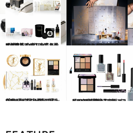
2023.10.20
【コフレ2023】名品スキンケア篇 シスレー、ヘレナ…憧れデパコスが お得に試せる！ ギフトにもおすすめ
ビューティ＆ヘルス
2023.9.30
【ディオール】クリスマスコフレ＆ 限定品2023をチェック！ エレガントな色とパッケージで魅了
ビューティ＆ヘルス
2023.9.27
【YSL】クリスマスコフレ2023 ＆限定品をチェック！ ジュエリー級の輝きが唯一無二
ビューティ＆ヘルス
2023.9.23
【KATE】クリスマスコフレ2023 ＆限定品をチェック！ “ひらめき”で楽しむメイクを堪能
ビューティ＆ヘルス