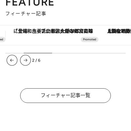
FEATURE
フィーチャー記事
【銀座で出合う最旬美容】美髪ケアや上質な眠り…セルフケアのアップデートから、特別な名入れギフトまで。大人のための「ReFa GINZA」クルーズ
ヴァシュロン・コンスタンタン
3
/
6
フィーチャー記事一覧