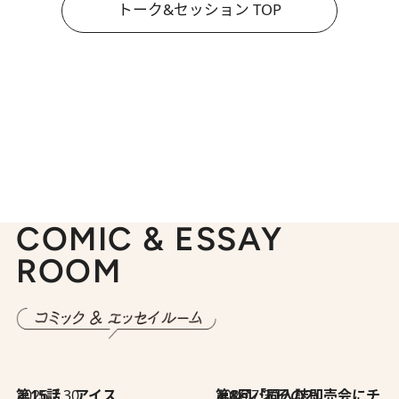
トーク&セッション TOP
COMIC & ESSAY
ROOM
2026.7.30
第15話 アイス
2026.7.30
第8回「同人誌即売会にチャレンジ その2」