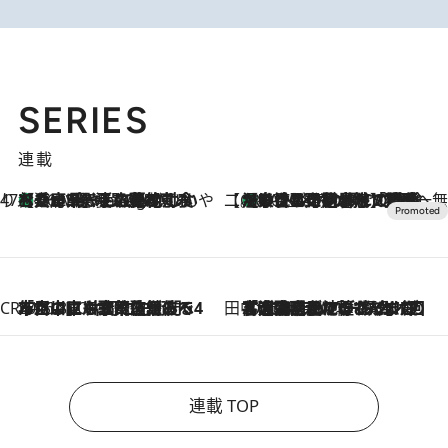
SERIES
連載
47都道府県の手みやげ ひんやりスイーツで夏を満喫
【兵庫県】この夏絶対食べたい 冷やしておいしいおやつ3選 淡路島の恵みをジェラートに集約
46 Minutes Ago
【CREA×星野リゾート】唯一無二。癒しと発見が待つ場所へ
【トンボの足水浴】ヒノキの香りに包まれて涼感マックス！約13℃の湧水かけ流しを避暑地「星野温泉 トンボの湯」で体験
2026.8.7
CREA'S CHOICE
2026.8.7
「立川にも歌舞伎があるんだよ」 片岡仁左衛門・市川中車ら豪華座組みで4年目の立川立飛歌舞伎へ
田中稲の勝手に再ブーム
2026.8.7
「湘南乃風に憧れて」観客大盛上がりの“タオル回し”に、ラッパー顔負けの高速歌唱まで…さだまさし（74）のアグレッシブすぎる現在地
連載 TOP