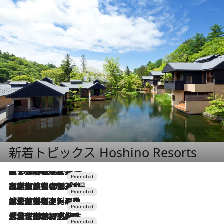
新着トピックス Hoshino Resorts
【トンボの足水浴】ヒノキの香りに包まれて涼感マックス！約13℃の湧水かけ流しを避暑地「星野温泉 トンボの湯」で体験
2026.8.7
2026.7.31
【ホテル帰省】という選択肢をOMOが提案。家族とほどよい距離を保つには「昼は実家、夜は気兼ねなくホテルで！」
2026.7.24
【夏限定ディナーコース】旬を迎える稚鮎や花ズッキーニなどをイタリア・トスカーナの郷土料理の手法で満喫！
2026.7.17
「土佐和ハーブかき氷」がOMO7高知に登場！生姜、山椒、大葉など目にも舌にも涼を呼ぶ郷土の味