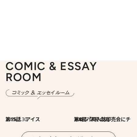
COMIC & ESSAY
ROOM
2026.7.30
第15話 アイス
2026.7.30
第8回「同人誌即売会にチャレンジ その2」