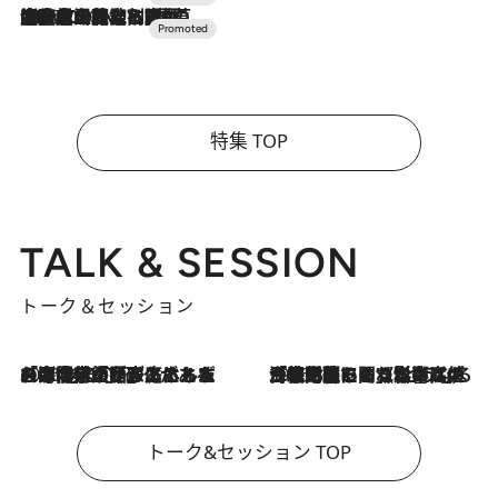
2026.7.10
NEW OPEN！【界 草津】名湯の地に誕生。趣の異なる2種の温泉と上州ならではの会席・蕎麦割烹など美食を味わう究極の癒やし旅
特集 TOP
TALK & SESSION
トーク＆セッション
2026.8.3
「今後値上げがあるとすれば…」「リスクがあるのは今年の冬」エネルギー専門家が語る、ホルムズ海峡封鎖が家庭にもたらす“ある心配”
2026.8.3
「住宅建てられない…」「サーチャージ料の高値が続いている」ホルムズ海峡封鎖による影響はいつまで続く？《エネルギー専門家に聞く“どうなる日本の暮らし”》
トーク&セッション TOP