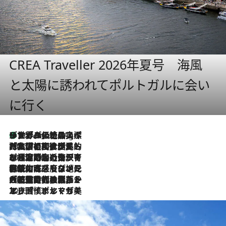
CREA Traveller 2026年夏号 海風
と太陽に誘われてポルトガルに会い
に行く
リスボンの絶品スイーツ「パステル・デ・ナタ」とは？ポルトガル伝統の奥深い世界へ
46 Minutes Ago
2026.7.27
「私の祖国はポルトガル語です」国民的詩人フェルナンド・ペソアと、彼が愛した文学の街を歩く
2026.7.26
ポルトガル近海が育む極上の海の幸。キリリと冷えた白ワインと愉しむ、シーフード専門店の贅沢
2026.7.22
伝統の味をモダンに昇華。高感度な地元客が集う、リスボンの最旬ガストロノミー
2026.7.21
大航海時代の栄華から、震災、独裁、そして革命へ。ポルトガル・首都リスボンの石畳に刻まれた「歴史の光と影」
2026.7.13
エッセイ・ヤマザキマリ「慎ましくも美しき国 ポルトガル」