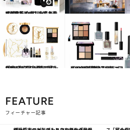
2023.10.20
【コフレ2023】名品スキンケア篇 シスレー、ヘレナ…憧れデパコスが お得に試せる！ ギフトにもおすすめ
ビューティ＆ヘルス
2023.9.30
【ディオール】クリスマスコフレ＆ 限定品2023をチェック！ エレガントな色とパッケージで魅了
ビューティ＆ヘルス
2023.9.27
【YSL】クリスマスコフレ2023 ＆限定品をチェック！ ジュエリー級の輝きが唯一無二
ビューティ＆ヘルス
2023.9.23
【KATE】クリスマスコフレ2023 ＆限定品をチェック！ “ひらめき”で楽しむメイクを堪能
ビューティ＆ヘルス
FEATURE
フィーチャー記事
「星のや富士」でデジタルデトックス。冨士信仰の歴史を辿り、心身を調える。