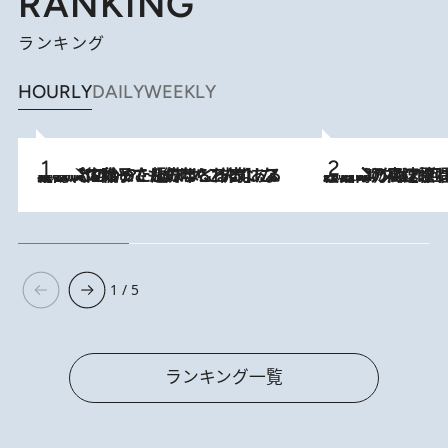
RANKING
ランキング
HOURLY
DAILY
WEEKLY
2026.8.5
【阿川佐和子さんの年とる力】なぜ70代で始めた趣味は“こんなに楽しい”のか？ ピアノ、俳句…スランプに陥っても続けられる“ある秘訣”とは
2026.8.7
「湘南乃風に憧れて」観客大盛上がりの“タオル回し”に、ラッパー顔負けの高速歌唱まで…さだまさし（74）のアグレッシブすぎる現在地
1 / 5
ランキング一覧