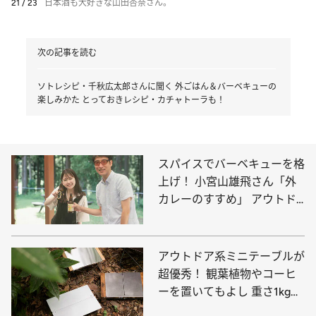
21 / 23
日本酒も大好きな山田杏奈さん。
次の記事を読む
ソトレシピ・千秋広太郎さんに聞く 外ごはん＆バーベキューの
楽しみかた とっておきレシピ・カチャトーラも！
スパイスでバーベキューを格
上げ！ 小宮山雄飛さん「外
カレーのすすめ」 アウトド
アでも簡単なレシピをご紹介
アウトドア系ミニテーブルが
超優秀！ 観葉植物やコーヒ
ーを置いてもよし 重さ1kg未
満で折り畳める良品10選