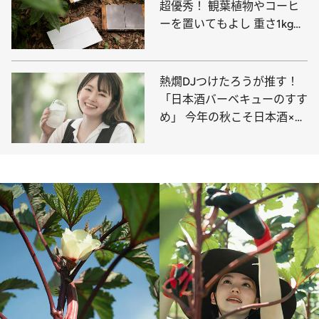
超優秀！ 観葉植物やコーヒ
ーを置いてもよし 重さ1kg未
満で折り畳める良品10選
熱燗DJつけたろうが推す！
「日本酒バーベキューのすす
め」 今年の秋こそ日本酒×ア
ウトドア