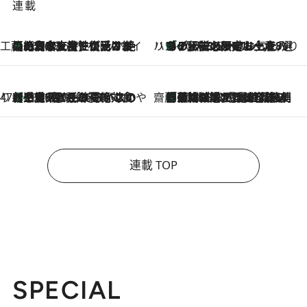
連載
工藤まやのおもてなしハワイ
【ハワイ土産】ローカルの絶大な支持で復活！ 絶品の幻クッキー《元ファンの日本人女性が受け継いだ名店》
2026.8.6
ハワイ賢者 リサのお気に入りリスト
あの伝説の限定トートも！ リニューアルした「ディーン＆デルーカ ハワイ」で必須のお土産8選
2026.8.6
47都道府県の手みやげ ひんやりスイーツで夏を満喫
【三重県】この夏絶対食べたい 冷やしておいしいおやつ3選 お餅×アイスの新感覚スイーツ
2026.8.6
齋藤 薫 美容脳ルネサンス
「荷物が増えるほど旅ストレスは増す」美容ジャーナリストがたどり着いた最終結論。“化粧品を劇的に減らす”感動の凝縮美容とは
2026.8.6
連載 TOP
SPECIAL