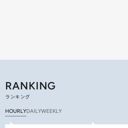
RANKING
ランキング
HOURLY
DAILY
WEEKLY