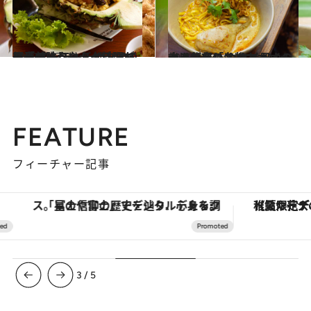
2023.5.27
ベーシックなタイ料理が一番美味しい チェンマイの「パーラートタワンロン レストラン」はタイの原点の味
旅＆お出かけ
2023.5.24
タイ北部の名物カオソーイはご存じ？ タイ風カレーラーメン カオソーイの大人気店「二ムマーン」
旅＆お出かけ
FEATURE
フィーチャー記事
「星のや富士」でデジタルデトックス。冨士信仰の歴史を辿り、心身を調える。
【夏限定ディナーコース】旬を迎
3
/
5