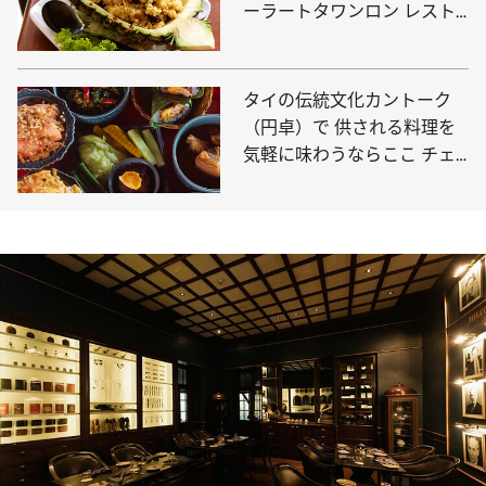
ーラートタワンロン レスト
ラン」はタイの原点の味
タイの伝統文化カントーク
（円卓）で 供される料理を
気軽に味わうならここ チェ
ンマイ「ウアン・カム・サー
イ」