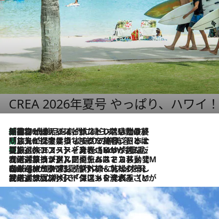
CREA 2026年夏号 やっぱり、ハワイ
「荷物が増えるほど旅ストレスは増す」美容ジャーナリストがたどり着いた最終結論。“化粧品を劇的に減らす”感動の凝縮美容とは
2026.8.6
「旅先には金髪ウィッグを持参」日本と同じメイクでは損してる!? 美容ジャーナリストが提案する“掟破りの旅美容”とは
2026.8.6
【厳選旅コスメ】「身軽さ＆UV対策重視！」ヘアアーティストshucoが選んだ夏旅ベストコスメを発表【Mサイズジップ】
2026.8.6
2026.8.5
【厳選旅コスメ】国内をあちこち移動する河井菜摘が選んだ夏旅ベストコスメ発表！「リラックスアイテムはマスト」【Mサイズジップ】
2026.8.4
【厳選旅コスメ】「紫外線＆乾燥対策しながらメイク感も！」ヘア＆メイクGeorgeが選んだ夏旅ベストコスメを発表！【Mサイズジップ】
2026.8.3
【厳選旅コスメ】「保湿もタイパ重視！」“サウナ好き”タレント清水みさとが愛用する夏旅ベストコスメを発表！【Mサイズジップ】