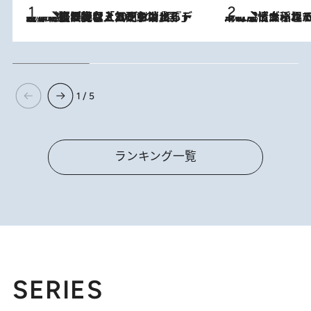
2026.8.5
【なぜ吉沢亮は「気配を消せる」のか？】興行収入208億の『国宝』を経て挑むミュージカル『ディア・エヴァン・ハンセン』。トップ俳優が舞台上でさらけ出した“孤独”とは
2026.8.5
下町風情あふれる台北屈指の人気エリア・大稲埕でセンスのいい台湾土産《ヴィン
1 / 5
ランキング一覧
SERIES