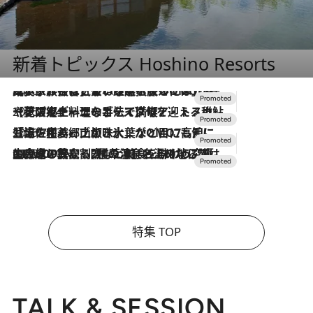
新着トピックス Hoshino Resorts
2026.7.31
【ホテル帰省】という選択肢をOMOが提案。家族とほどよい距離を保つには「昼は実家、夜は気兼ねなくホテルで！」
2026.7.24
【夏限定ディナーコース】旬を迎える稚鮎や花ズッキーニなどをイタリア・トスカーナの郷土料理の手法で満喫！
2026.7.17
「土佐和ハーブかき氷」がOMO7高知に登場！生姜、山椒、大葉など目にも舌にも涼を呼ぶ郷土の味
2026.7.10
NEW OPEN！【界 草津】名湯の地に誕生。趣の異なる2種の温泉と上州ならではの会席・蕎麦割烹など美食を味わう究極の癒やし旅
特集 TOP
TALK & SESSION