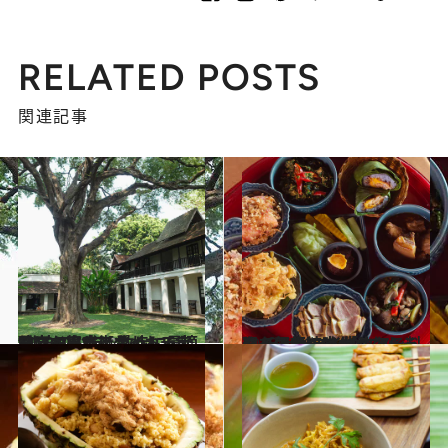
RELATED POSTS
関連記事
2023.5.31
“北方のバラ”タイ・チェンマイ旧市街 散歩に最適な立ち寄りスポット5選 最高の格式と言われる寺院ほか
旅＆お出かけ
2023.5.29
タイの伝統文化カントーク（円卓）で 供される料理を気軽に味わうならここ チェンマイ「ウアン・カム・サーイ」
旅＆お出かけ