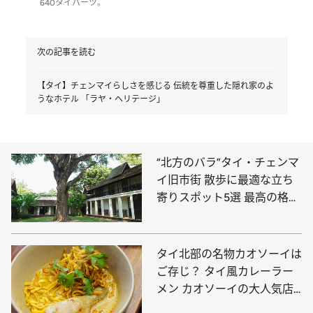
640タイバーツ。
次の記事を読む
【タイ】チェンマイらしさを感じる 伝統を尊重した隠れ家のよ
うなホテル 「ラヤ・ヘリテージ」
“北方のバラ”タイ・チェンマ
イ旧市街 散歩に最適な立ち
寄りスポット5選 最高の格式
と言われる寺院ほか
タイ北部の名物カオソーイは
ご存じ？ タイ風カレーラー
メン カオソーイの大人気店
「二ムマーン」