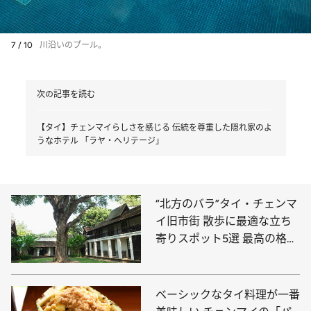
7 / 10
川沿いのプール。
次の記事を読む
【タイ】チェンマイらしさを感じる 伝統を尊重した隠れ家のよ
うなホテル 「ラヤ・ヘリテージ」
“北方のバラ”タイ・チェンマ
イ旧市街 散歩に最適な立ち
寄りスポット5選 最高の格式
と言われる寺院ほか
ベーシックなタイ料理が一番