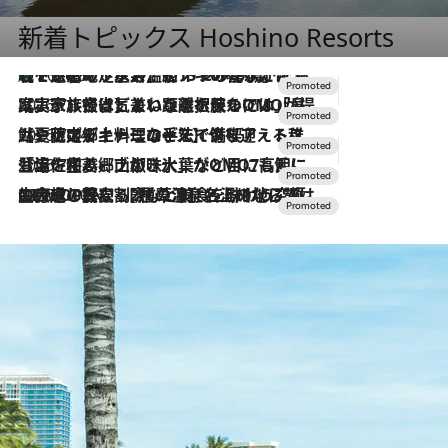
新着トピックス Hoshino Resorts
【トンボの足水浴】ヒノキの香りに包まれて涼感マックス！約13℃の湧水かけ流しを避暑地「星野温泉 トンボの湯」で体験
2026.8.7
2026.7.31
【ホテル帰省】という選択肢をOMOが提案。家族とほどよい距離を保つには「昼は実家、夜は気兼ねなくホテルで！」
2026.7.24
【夏限定ディナーコース】旬を迎える稚鮎や花ズッキーニなどをイタリア・トスカーナの郷土料理の手法で満喫！
2026.7.17
「土佐和ハーブかき氷」がOMO7高知に登場！生姜、山椒、大葉など目にも舌にも涼を呼ぶ郷土の味
2026.7.10
NEW OPEN！【界 草津】名湯の地に誕生。趣の異なる2種の温泉と上州ならではの会席・蕎麦割烹など美食を味わう究極の癒やし旅