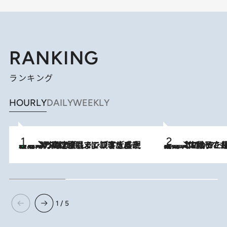
RANKING
ランキング
HOURLY
DAILY
WEEKLY
「湘南乃風に憧れて」観客大盛上がりの“タオル回し”に、ラッパー顔負けの高速歌唱まで…さだまさし（74）のアグレッシブすぎる現在地
2026.8.7
2026.8.5
【阿川佐和子さんの年とる力】なぜ70代で始めた趣味は“こんなに楽しい”のか？ ピアノ、俳句…スランプに陥っても続けられる“ある秘訣”とは
1 / 5