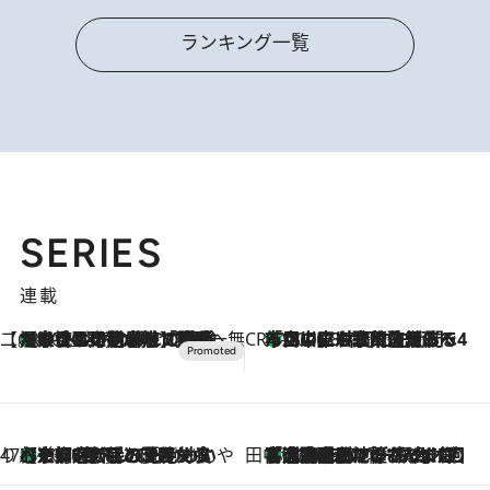
ランキング一覧
SERIES
連載
【CREA×星野リゾート】唯一無二。癒しと発見が待つ場所へ
【トンボの足水浴】ヒノキの香りに包まれて涼感マックス！約13℃の湧水かけ流しを避暑地「星野温泉 トンボの湯」で体験
2026.8.7
CREA'S CHOICE
「立川にも歌舞伎があるんだよ」 片岡仁左衛門・市川中車ら豪華座組みで4年目の立川立飛歌舞伎へ
2026.8.7
47都道府県の手みやげ ひんやりスイーツで夏を満喫
【京都府】この夏絶対食べたい 冷やしておいしいおやつ3選 ひと口目から心を掴む新緑のテリーヌ
2026.8.7
田中稲の勝手に再ブーム
「湘南乃風に憧れて」観客大盛上がりの“タオル回し”に、ラッパー顔負けの高速歌唱まで…さだまさし（74）のアグレッシブすぎる現在地
2026.8.7