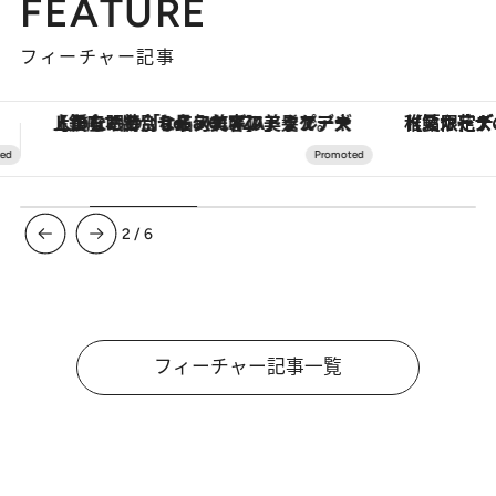
FEATURE
フィーチャー記事
【夏限定ディナーコース】旬を迎える稚鮎や花ズッキーニなどをイタリア・トスカーナの郷土料理の手法で満喫！
ヴァシュロン・コンスタンタン
3
/
6
フィーチャー記事一覧