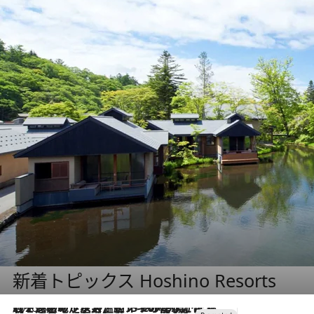
新着トピックス Hoshino Resorts
2026.8.7
【トンボの足水浴】ヒノキの香りに包まれて涼感マックス！約13℃の湧水かけ流しを避暑地「星野温泉 トンボの湯」で体験