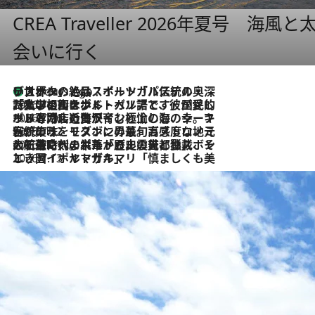
CREA Traveller 2026年夏号
会いに行く
リスボンの絶品スイーツ「パステル・デ・ナタ」とは？ポルトガル伝統の奥深い世界へ
3 Hours Ago
2026.7.27
「私の祖国はポルトガル語です」国民的詩人フェルナンド・ペソアと、彼が愛した文学の街を歩く
2026.7.26
ポルトガル近海が育む極上の海の幸。キリリと冷えた白ワインと愉しむ、シーフード専門店の贅沢
2026.7.22
伝統の味をモダンに昇華。高感度な地元客が集う、リスボンの最旬ガストロノミー
2026.7.21
大航海時代の栄華から、震災、独裁、そして革命へ。ポルトガル・首都リスボンの石畳に刻まれた「歴史の光と影」
2026.7.13
エッセイ・ヤマザキマリ「慎ましくも美しき国 ポルトガル」