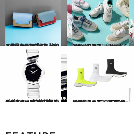
2021.1.16
【画像】最旬「ミニ財布＆長財布」20選 プレイフルなカラーで気分を上げて！
ファッション
2021.2.9
【画像】春スニーカー♡トレンド速報 “ボリューミールックス”にロックオン！
ファッション
2021.3.13
【ディオール】の新作コレクション 独創的な八角形のウォッチに一目惚れ
コミック ＆ エッセイ
2021.3.1
【バレンシアガ】のアイコン的スニーカー “スピードトレーナー”に第3世代が登場！
コミック ＆ エッセイ