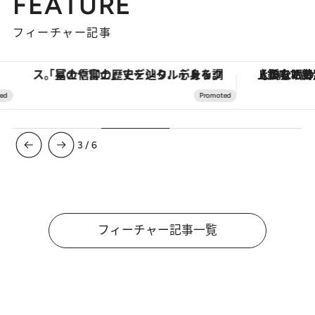
FEATURE
フィーチャー記事
「星のや富士」でデジタルデトックス。冨士信仰の歴史を辿り、心身を調える。
【銀座で出合う最旬美容】美髪ケアや上質な眠
3
/
6
フィーチャー記事一覧