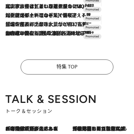
2026.7.31
【ホテル帰省】という選択肢をOMOが提案。家族とほどよい距離を保つには「昼は実家、夜は気兼ねなくホテルで！」
2026.7.24
【夏限定ディナーコース】旬を迎える稚鮎や花ズッキーニなどをイタリア・トスカーナの郷土料理の手法で満喫！
2026.7.17
「土佐和ハーブかき氷」がOMO7高知に登場！生姜、山椒、大葉など目にも舌にも涼を呼ぶ郷土の味
2026.7.10
NEW OPEN！【界 草津】名湯の地に誕生。趣の異なる2種の温泉と上州ならではの会席・蕎麦割烹など美食を味わう究極の癒やし旅
特集 TOP
TALK & SESSION
トーク＆セッション
2026.8.3
「今後値上げがあるとすれば…」「リスクがあるのは今年の冬」エネルギー専門家が語る、ホルムズ海峡封鎖が家庭にもたらす“ある心配”
2026.8.3
「住宅建てられない…」「サーチャージ料の高値が続いている」ホルムズ海峡封鎖による影響はいつまで続く？《エネルギー専門家に聞く“どうなる日本の暮らし”》