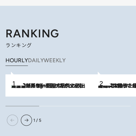
RANKING
ランキング
HOURLY
DAILY
WEEKLY
【間違いのない王道・東京土産】資生堂パーラー 銀座本店でのみ出会える銘菓5選《極上プディング・濃厚チーズケーキ・ボンボンショコラほか》
3 Hours Ago
2026.8.5
【阿川佐和子さんの年とる力】なぜ70代で始めた趣味は“こんなに楽しい”のか？ ピアノ、俳句…スランプに陥っても続けられる“ある秘訣”とは
1 / 5