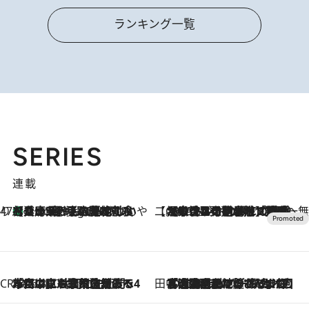
ランキング一覧
SERIES
連載
47都道府県の手みやげ ひんやりスイーツで夏を満喫
【兵庫県】この夏絶対食べたい 冷やしておいしいおやつ3選 淡路島の恵みをジェラートに集約
3 Hours Ago
【CREA×星野リゾート】唯一無二。癒しと発見が待つ場所へ
2026.8.7
【トンボの足水浴】ヒノキの香りに包まれて涼感マックス！約13℃の湧水かけ流しを避暑地「星野温泉 トンボの湯」で体験
CREA'S CHOICE
2026.8.7
「立川にも歌舞伎があるんだよ」 片岡仁左衛門・市川中車ら豪華座組みで4年目の立川立飛歌舞伎へ
田中稲の勝手に再ブーム
2026.8.7
「湘南乃風に憧れて」観客大盛上がりの“タオル回し”に、ラッパー顔負けの高速歌唱まで…さだまさし（74）のアグレッシブすぎる現在地