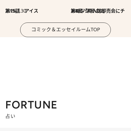
2026.7.30
第15話 アイス
2026.7.30
第8回「同人誌即売会にチャレンジ その2」
コミック＆エッセイルームTOP
FORTUNE
占い