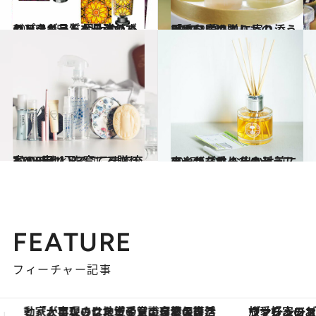
2020.1.25
センスも品質も最強のハンドクリーム 目上の人へのプチギフトなら迷わずコレ
ビューティ＆ヘルス
2019.2.18
「香り」の贈りものBEST7 暮らしに寄り添う思いを届けて
ライフスタイル
2018.12.4
3,000円以下でここまで充実！ きれいを育てる贈りもの8点
ビューティ＆ヘルス
2017.5.3
ニールズヤードのディフューザーで お出かけ前に爽やかな香りをまとう
ライフスタイル
FEATURE
フィーチャー記事
ヴァシュロン・コンスタンタン「オーヴァーシーズ・オートマティック」。旅愛好家のお気に入りコレクションから、ジェンダーレスな新作が登場