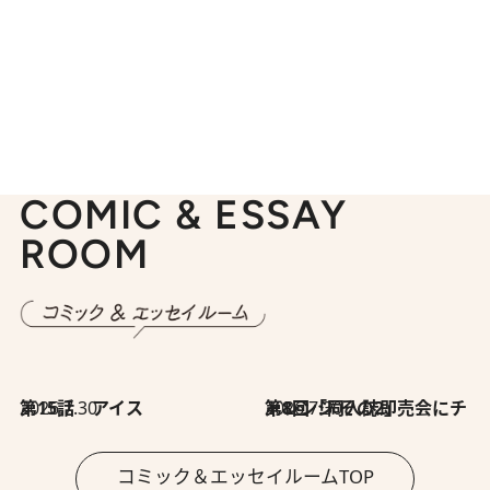
COMIC & ESSAY
ROOM
2026.7.30
第15話 アイス
2026.7.30
第8回「同人誌即売会にチャレンジ その2」
コミック＆エッセイルームTOP