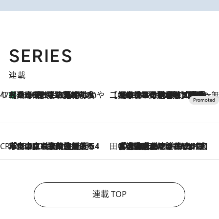
SERIES
連載
47都道府県の手みやげ ひんやりスイーツで夏を満喫
【兵庫県】この夏絶対食べたい 冷やしておいしいおやつ3選 淡路島の恵みをジェラートに集約
2026.8.8
【CREA×星野リゾート】唯一無二。癒しと発見が待つ場所へ
2026.8.7
【トンボの足水浴】ヒノキの香りに包まれて涼感マックス！約13℃の湧水かけ流しを避暑地「星野温泉 トンボの湯」で体験
CREA'S CHOICE
2026.8.7
「立川にも歌舞伎があるんだよ」 片岡仁左衛門・市川中車ら豪華座組みで4年目の立川立飛歌舞伎へ
田中稲の勝手に再ブーム
2026.8.7
「湘南乃風に憧れて」観客大盛上がりの“タオル回し”に、ラッパー顔負けの高速歌唱まで…さだまさし（74）のアグレッシブすぎる現在地
連載 TOP