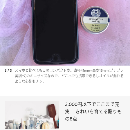
3 / 3
スマホと比べてもこのコンパクトさ。直径41mm×高さ15mm(プチプラ
美調べ)のミニサイズなので、どこへでも携帯できるしオイルが漏れる
ような心配もナシ。
3,000円以下でここまで充
実！ きれいを育てる贈りも
の8点