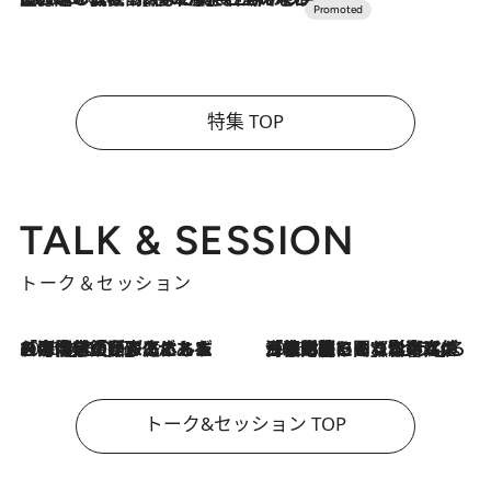
特集 TOP
TALK & SESSION
トーク＆セッション
2026.8.3
「今後値上げがあるとすれば…」「リスクがあるのは今年の冬」エネルギー専門家が語る、ホルムズ海峡封鎖が家庭にもたらす“ある心配”
2026.8.3
「住宅建てられない…」「サーチャージ料の高値が続いている」ホルムズ海峡封鎖による影響はいつまで続く？《エネルギー専門家に聞く“どうなる日本の暮らし”》
トーク&セッション TOP