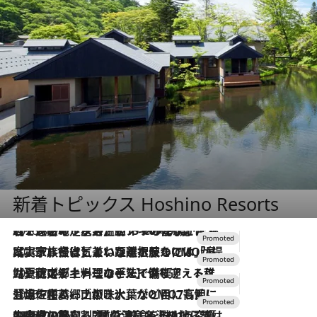
新着トピックス Hoshino Resorts
2026.8.7
【トンボの足水浴】ヒノキの香りに包まれて涼感マックス！約13℃の湧水かけ流しを避暑地「星野温泉 トンボの湯」で体験
2026.7.31
【ホテル帰省】という選択肢をOMOが提案。家族とほどよい距離を保つには「昼は実家、夜は気兼ねなくホテルで！」
2026.7.24
【夏限定ディナーコース】旬を迎える稚鮎や花ズッキーニなどをイタリア・トスカーナの郷土料理の手法で満喫！
2026.7.17
「土佐和ハーブかき氷」がOMO7高知に登場！生姜、山椒、大葉など目にも舌にも涼を呼ぶ郷土の味
2026.7.10
NEW OPEN！【界 草津】名湯の地に誕生。趣の異なる2種の温泉と上州ならではの会席・蕎麦割烹など美食を味わう究極の癒やし旅