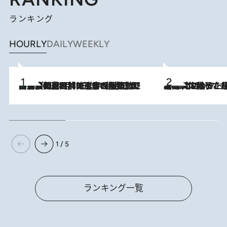
ランキング
HOURLY
DAILY
WEEKLY
「最後に見られてよかった」上野動物園の東園パンダ舎が解体前に特別公開。8月16日まで延長されたパネル展と共に辿る“半世紀”のパンダ飼育《解体工事の図面あり》
2026.8.8
2026.8.5
【阿川佐和子さんの年とる力】なぜ70代で始めた趣味は“こんなに楽しい”のか？ ピアノ、俳句…スランプに陥っても続けられる“ある秘訣”とは
1 / 5
ランキング一覧