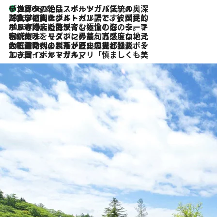
リスボンの絶品スイーツ「パステル・デ・ナタ」とは？ポルトガル伝統の奥深い世界へ
2026.8.8
2026.7.27
「私の祖国はポルトガル語です」国民的詩人フェルナンド・ペソアと、彼が愛した文学の街を歩く
2026.7.26
ポルトガル近海が育む極上の海の幸。キリリと冷えた白ワインと愉しむ、シーフード専門店の贅沢
2026.7.22
伝統の味をモダンに昇華。高感度な地元客が集う、リスボンの最旬ガストロノミー
2026.7.21
大航海時代の栄華から、震災、独裁、そして革命へ。ポルトガル・首都リスボンの石畳に刻まれた「歴史の光と影」
2026.7.13
エッセイ・ヤマザキマリ「慎ましくも美しき国 ポルトガル」