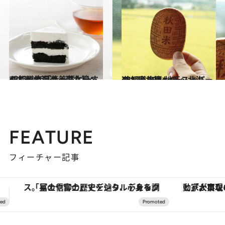
2017.9.17
47都道府県の美味しいすぐれもの 「チーズケーキ」～北海道・東北篇～
グルメ
2017.1.19
47都道府県 地元スーパーのおいしいもの ～北海道・東北篇～
グルメ
FEATURE
フィーチャー記事
「大事なのは地域の意識を変えること」。ロレックス賞受賞の自然保護活動家が実現させたナイジェリアの自然環境の復活
【夏限定ディナーコース】旬を迎