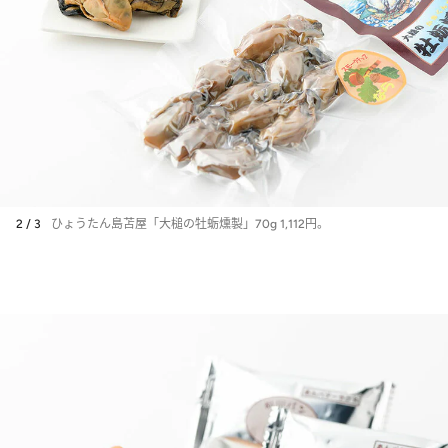
2 / 3
ひょうたん島苫屋「大槌の牡蛎燻製」70g 1,112円。