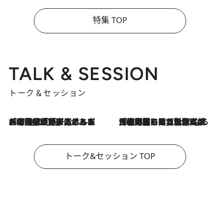
特集 TOP
TALK & SESSION
トーク＆セッション
2026.8.3
「今後値上げがあるとすれば…」「リスクがあるのは今年の冬」エネルギー専門家が語る、ホルムズ海峡封鎖が家庭にもたらす“ある心配”
2026.8.3
「住宅建てられない…」「サーチャージ料の高値が続いている」ホルムズ海峡封鎖による影響はいつまで続く？《エネルギー専門家に聞く“どうなる日本の暮らし”》
トーク&セッション TOP