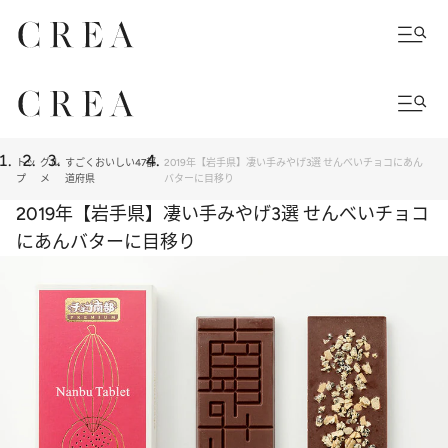
トッ
グル
すごくおいしい47都
2019年【岩手県】凄い手みやげ3選 せんべいチョコにあん
プ
メ
道府県
バターに目移り
2019年【岩手県】凄い手みやげ3選 せんべいチョコ
にあんバターに目移り