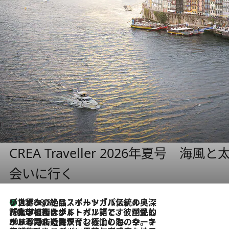
CREA Traveller 2026年夏号
会いに行く
リスボンの絶品スイーツ「パステル・デ・ナタ」とは？ポルトガル伝統の奥深い世界へ
2026.8.8
2026.7.27
「私の祖国はポルトガル語です」国民的詩人フェルナンド・ペソアと、彼が愛した文学の街を歩く
2026.7.26
ポルトガル近海が育む極上の海の幸。キリリと冷えた白ワインと愉しむ、シーフード専門店の贅沢