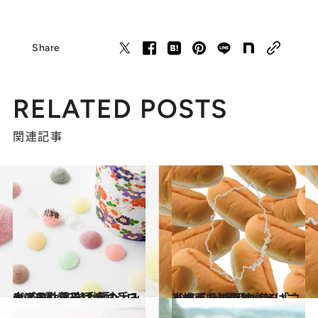
Share
RELATED POSTS
関連記事
2018.11.19
大人の駄菓子は焼酎シロップ入り？ 岩手県の手みやげ3選 ～2018～
グルメ
2019.5.24
【岩手県】のおいしいご当地パン 盛岡の誇る「コッペパンの聖地」とは
グルメ