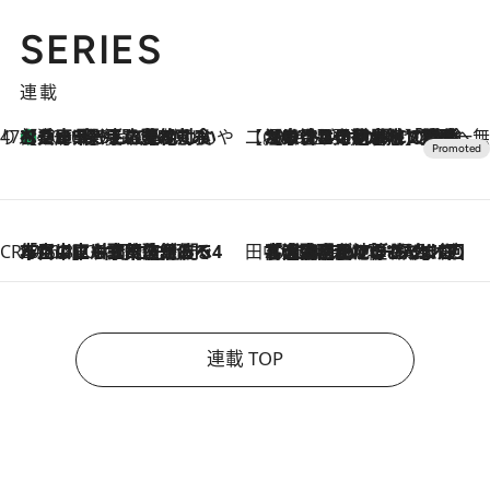
SERIES
連載
47都道府県の手みやげ ひんやりスイーツで夏を満喫
【兵庫県】この夏絶対食べたい 冷やしておいしいおやつ3選 淡路島の恵みをジェラートに集約
2026.8.8
【CREA×星野リゾート】唯一無二。癒しと発見が待つ場所へ
2026.8.7
【トンボの足水浴】ヒノキの香りに包まれて涼感マックス！約13℃の湧水かけ流しを避暑地「星野温泉 トンボの湯」で体験
CREA'S CHOICE
2026.8.7
「立川にも歌舞伎があるんだよ」 片岡仁左衛門・市川中車ら豪華座組みで4年目の立川立飛歌舞伎へ
田中稲の勝手に再ブーム
2026.8.7
「湘南乃風に憧れて」観客大盛上がりの“タオル回し”に、ラッパー顔負けの高速歌唱まで…さだまさし（74）のアグレッシブすぎる現在地
連載 TOP