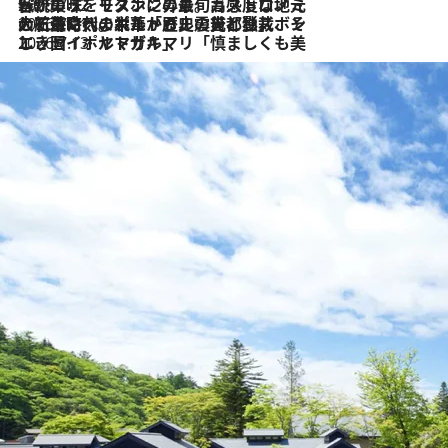
2026.7.22
伝統の味をモダンに昇華。高感度な地元客が集う、リスボンの最旬ガストロノミー
2026.7.21
大航海時代の栄華から、震災、独裁、そして革命へ。ポルトガル・首都リスボンの石畳に刻まれた「歴史の光と影」
2026.7.13
エッセイ・ヤマザキマリ「慎ましくも美しき国 ポルトガル」