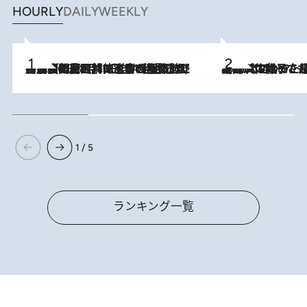
HOURLY
DAILY
WEEKLY
「最後に見られてよかった」上野動物園の東園パンダ舎が解体前に特別公開。8月16日まで延長されたパネル展と共に辿る“半世紀”のパンダ飼育《解体工事の図面あり》
2026.8.8
2026.8.5
【阿川佐和子さんの年とる力】なぜ70代で始めた趣味は“こんなに楽しい”のか？ ピアノ、俳句…スランプに陥っても続けられる“ある秘訣”とは
1 / 5
ランキング一覧