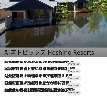
新着トピックス Hoshino Resorts
2026.8.7
【トンボの足水浴】ヒノキの香りに包まれて涼感マックス！約13℃の湧水かけ流しを避暑地「星野温泉 トンボの湯」で体験
2026.7.31
【ホテル帰省】という選択肢をOMOが提案。家族とほどよい距離を保つには「昼は実家、夜は気兼ねなくホテルで！」
2026.7.24
【夏限定ディナーコース】旬を迎える稚鮎や花ズッキーニなどをイタリア・トスカーナの郷土料理の手法で満喫！
2026.7.17
「土佐和ハーブかき氷」がOMO7高知に登場！生姜、山椒、大葉など目にも舌にも涼を呼ぶ郷土の味
2026.7.10
NEW OPEN！【界 草津】名湯の地に誕生。趣の異なる2種の温泉と上州ならではの会席・蕎麦割烹など美食を味わう究極の癒やし旅