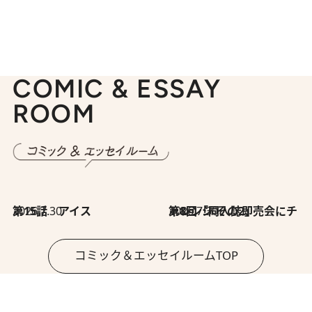
COMIC & ESSAY
ROOM
2026.7.30
第15話 アイス
2026.7.30
第8回「同人誌即売会にチャレンジ その2」
コミック＆エッセイルームTOP