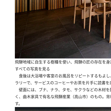
飛騨地域に自生する樹種を使い、飛騨の匠の存在を身
すべての写真を見る
食後は大浴場や客室のお風呂をリピートするもよし
ラリーで、サービスのコーヒーやお茶を片手に読書を
壁面には、ブナ、ナラ、タモ、サクラなどの木材を
く、曲木家具で有名な飛騨産業（高山市）のもの。背
す。