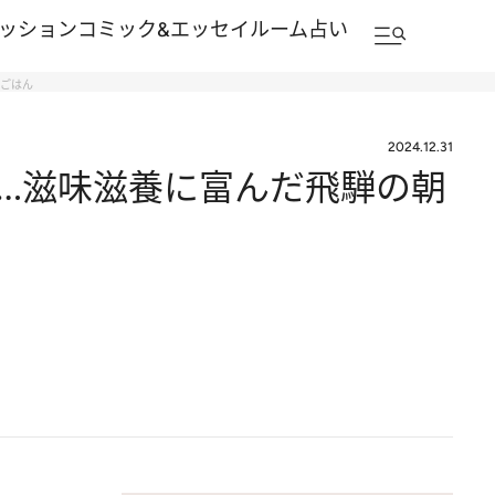
ッション
コミック&エッセイルーム
占い
朝ごはん
2024.12.31
…滋味滋養に富んだ飛騨の朝