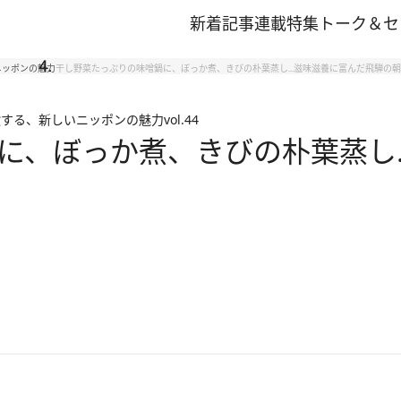
新着記事
連載
特集
トーク＆セ
ニッポンの魅力
干し野菜たっぷりの味噌鍋に、ぼっか煮、きびの朴葉蒸し…滋味滋養に富んだ飛騨の
験する、新しいニッポンの魅力
vol.44
に、ぼっか煮、きびの朴葉蒸し