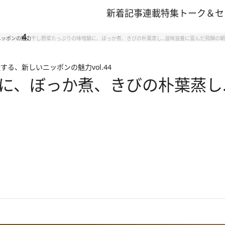
新着記事
連載
特集
トーク＆セ
ニッポンの魅力
干し野菜たっぷりの味噌鍋に、ぼっか煮、きびの朴葉蒸し…滋味滋養に富んだ飛騨の
験する、新しいニッポンの魅力
vol.44
に、ぼっか煮、きびの朴葉蒸し