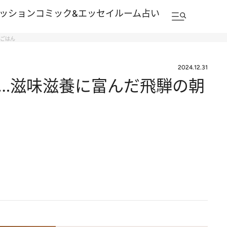
ッション
コミック&エッセイルーム
占い
朝ごはん
2024.12.31
…滋味滋養に富んだ飛騨の朝