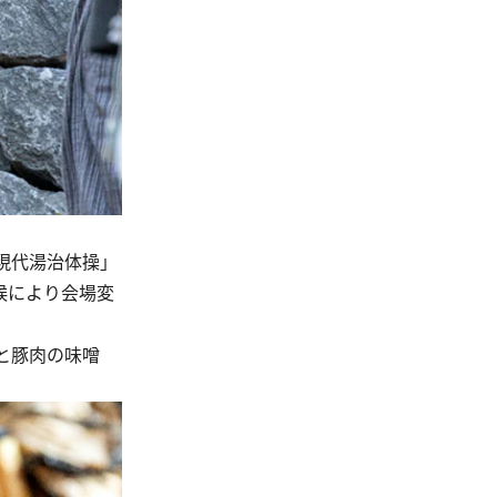
現代湯治体操」
候により会場変
と豚肉の味噌