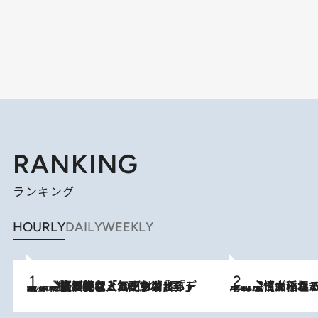
RANKING
ランキング
HOURLY
DAILY
WEEKLY
2026.8.5
【なぜ吉沢亮は「気配を消せる」のか？】興行収入208億の『国宝』を経て挑むミュージカル『ディア・エヴァン・ハンセン』。トップ俳優が舞台上でさらけ出した“孤独”とは
2026.8.5
下町風情あふれる台北屈指の人気エリア・大稲埕でセンスのいい台湾土産《ヴィン