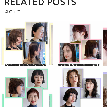
RELATED POSTS
関連記事
2024.11.2
【画像】《2024秋冬ヘア》“切り込みライン”が今っぽいスタイル5選 ショートもロングもお洒落度一気にアップ
ビューティ＆ヘルス
2024.5.2
【画像】《2024春夏ヘア》知らなかった個性に出会える！ 最新「大人＆お洒落カラー」6選
ビューティ＆ヘルス