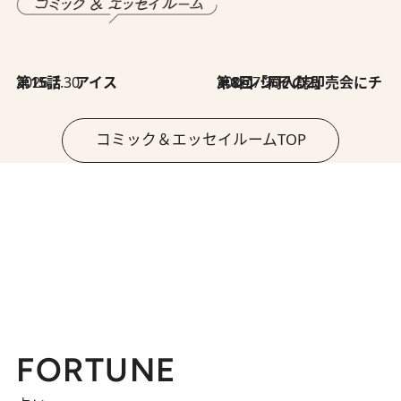
2026.7.30
第15話 アイス
2026.7.30
第8回「同人誌即売会にチャレンジ その2」
コミック＆エッセイルームTOP
FORTUNE