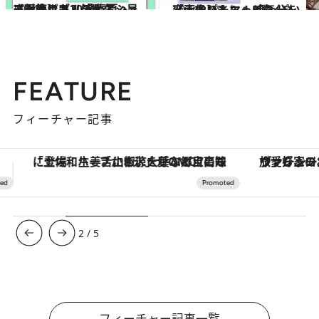
2024.5.2
【画像】《2024春夏ヘア》スッキリ涼し気。暑さ対策にも！「大人ショート＆ボブ」5選
ビューティ＆ヘルス
2024.1.18
【画像】ちょっと気分を変えたい人に！ 今っぽい「大人パーマ」5選
ビューティ＆ヘルス
FEATURE
フィーチャー記事
ヴァシュロン・コンスタンタン「オーヴァーシーズ・オートマティック」。旅愛好家のお気に入りコレクションから、ジェンダーレスな新作が登場
【夏限定ディナーコース】旬を迎
3
/
5
フィーチャー記事一覧