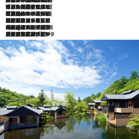
「荷物が増えるほど旅ストレスは増す」美容ジャーナリストがたどり着いた最終結論。“化粧品を劇的に減らす”感動の凝縮美容とは
2026.8.6
「旅先には金髪ウィッグを持参」日本と同じメイクでは損してる!? 美容ジャーナリストが提案する“掟破りの旅美容”とは
2026.8.6
【厳選旅コスメ】「身軽さ＆UV対策重視！」ヘアアーティストshucoが選んだ夏旅ベストコスメを発表【Mサイズジップ】
2026.8.6
2026.8.5
【厳選旅コスメ】国内をあちこち移動する河井菜摘が選んだ夏旅ベストコスメ発表！「リラックスアイテムはマスト」【Mサイズジップ】
2026.8.4
【厳選旅コスメ】「紫外線＆乾燥対策しながらメイク感も！」ヘア＆メイクGeorgeが選んだ夏旅ベストコスメを発表！【Mサイズジップ】
2026.8.3
【厳選旅コスメ】「保湿もタイパ重視！」“サウナ好き”タレント清水みさとが愛用する夏旅ベストコスメを発表！【Mサイズジップ】