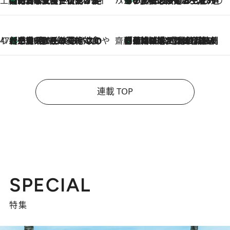
工藤まやのおもてなしハワイ
【ハワイ土産】ローカルの絶大な支持で復活！ 絶品の幻クッキー《元ファンの日本人女性が受け継いだ名店》
2026.8.6
ハワイ賢者 リサのお気に入りリスト
あの伝説の限定トートも！ リニューアルした「ディーン＆デルーカ ハワイ」で必須のお土産8選
2026.8.6
47都道府県の手みやげ ひんやりスイーツで夏を満喫
【三重県】この夏絶対食べたい 冷やしておいしいおやつ3選 お餅×アイスの新感覚スイーツ
2026.8.6
齋藤 薫 美容脳ルネサンス
「荷物が増えるほど旅ストレスは増す」美容ジャーナリストがたどり着いた最終結論。“化粧品を劇的に減らす”感動の凝縮美容とは
2026.8.6
連載 TOP
SPECIAL
特集