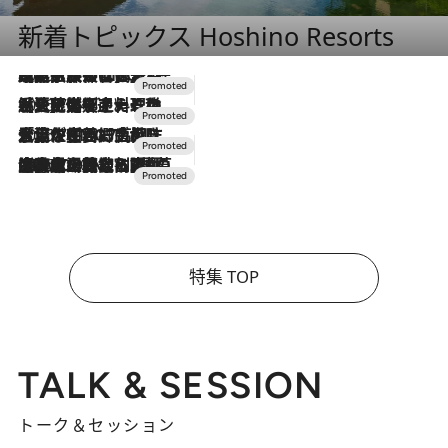
新着トピックス Hoshino Resorts
2026.7.31
【ホテル帰省】という選択肢をOMOが提案。家族とほどよい距離を保つには「昼は実家、夜は気兼ねなくホテルで！」
2026.7.24
【夏限定ディナーコース】旬を迎える稚鮎や花ズッキーニなどをイタリア・トスカーナの郷土料理の手法で満喫！
2026.7.17
「土佐和ハーブかき氷」がOMO7高知に登場！生姜、山椒、大葉など目にも舌にも涼を呼ぶ郷土の味
2026.7.10
NEW OPEN！【界 草津】名湯の地に誕生。趣の異なる2種の温泉と上州ならではの会席・蕎麦割烹など美食を味わう究極の癒やし旅
特集 TOP
TALK & SESSION
トーク＆セッション