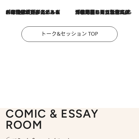
2026.8.3
「今後値上げがあるとすれば…」「リスクがあるのは今年の冬」エネルギー専門家が語る、ホルムズ海峡封鎖が家庭にもたらす“ある心配”
2026.8.3
「住宅建てられない…」「サーチャージ料の高値が続いている」ホルムズ海峡封鎖による影響はいつまで続く？《エネルギー専門家に聞く“どうなる日本の暮らし”》
トーク&セッション TOP
COMIC & ESSAY
ROOM