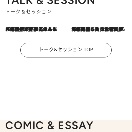
トーク＆セッション
2026.8.3
「今後値上げがあるとすれば…」「リスクがあるのは今年の冬」エネルギー専門家が語る、ホルムズ海峡封鎖が家庭にもたらす“ある心配”
2026.8.3
「住宅建てられない…」「サーチャージ料の高値が続いている」ホルムズ海峡封鎖による影響はいつまで続く？《エネルギー専門家に聞く“どうなる日本の暮らし”》
トーク&セッション TOP
COMIC & ESSAY