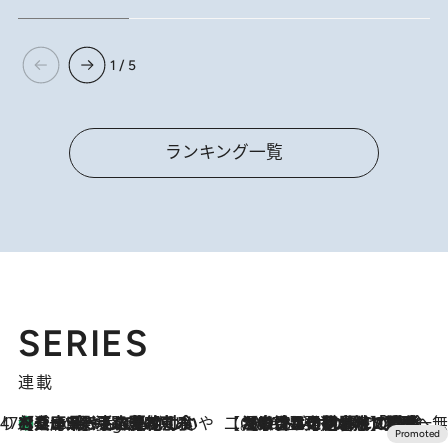
1 / 5
ランキング一覧
SERIES
連載
47都道府県の手みやげ ひんやりスイーツで夏を満喫
【兵庫県】この夏絶対食べたい 冷やしておいしいおやつ3選 淡路島の恵みをジェラートに集約
5 Hours Ago
【CREA×星野リゾート】唯一無二。癒しと発見が待つ場所へ
2026.8.7
【トンボの足水浴】ヒノキの香りに包まれて涼感マックス！約13℃の湧水かけ流しを避暑地「星野温泉 トンボの湯」で体験