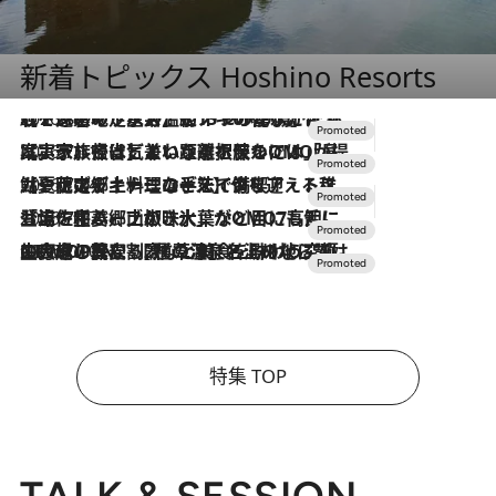
新着トピックス Hoshino Resorts
2026.8.7
【トンボの足水浴】ヒノキの香りに包まれて涼感マックス！約13℃の湧水かけ流しを避暑地「星野温泉 トンボの湯」で体験
2026.7.31
【ホテル帰省】という選択肢をOMOが提案。家族とほどよい距離を保つには「昼は実家、夜は気兼ねなくホテルで！」
2026.7.24
【夏限定ディナーコース】旬を迎える稚鮎や花ズッキーニなどをイタリア・トスカーナの郷土料理の手法で満喫！
2026.7.17
「土佐和ハーブかき氷」がOMO7高知に登場！生姜、山椒、大葉など目にも舌にも涼を呼ぶ郷土の味
2026.7.10
NEW OPEN！【界 草津】名湯の地に誕生。趣の異なる2種の温泉と上州ならではの会席・蕎麦割烹など美食を味わう究極の癒やし旅
特集 TOP
TALK & SESSION