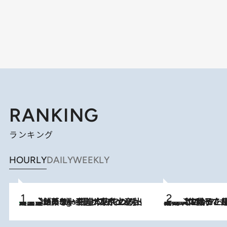
RANKING
ランキング
HOURLY
DAILY
WEEKLY
【間違いのない王道・東京土産】資生堂パーラー 銀座本店でのみ出会える銘菓5選《極上プディング・濃厚チーズケーキ・ボンボンショコラほか》
5 Hours Ago
2026.8.5
【阿川佐和子さんの年とる力】なぜ70代で始めた趣味は“こんなに楽しい”のか？ ピアノ、俳句…スランプに陥っても続けられる“ある秘訣”とは