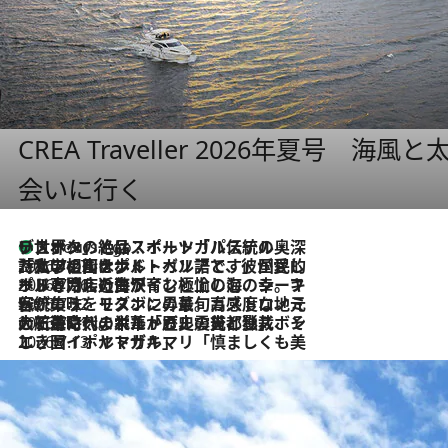
CREA Traveller 2026年夏号
会いに行く
リスボンの絶品スイーツ「パステル・デ・ナタ」とは？ポルトガル伝統の奥深い世界へ
5 Hours Ago
2026.7.27
「私の祖国はポルトガル語です」国民的詩人フェルナンド・ペソアと、彼が愛した文学の街を歩く
2026.7.26
ポルトガル近海が育む極上の海の幸。キリリと冷えた白ワインと愉しむ、シーフード専門店の贅沢
2026.7.22
伝統の味をモダンに昇華。高感度な地元客が集う、リスボンの最旬ガストロノミー
2026.7.21
大航海時代の栄華から、震災、独裁、そして革命へ。ポルトガル・首都リスボンの石畳に刻まれた「歴史の光と影」
2026.7.13
エッセイ・ヤマザキマリ「慎ましくも美しき国 ポルトガル」