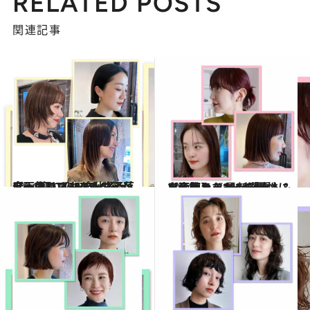
RELATED POSTS
関連記事
2024.11.2
【画像】《2024秋冬ヘア》“切り込みライン”が今っぽいスタイル5選 ショートもロングもお洒落度一気にアップ
ビューティ＆ヘルス
2024.5.2
【画像】《2024春夏ヘア》知らなかった個性に出会える！ 最新「大人＆お洒落カラー」6選
ビューティ＆ヘルス