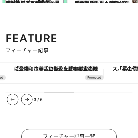
2024.5.2
【画像】《2024春夏ヘア》スッキリ涼し気。暑さ対策にも！「大人ショート＆ボブ」5選
ビューティ＆ヘルス
2024.1.18
【画像】ちょっと気分を変えたい人に！ 今っぽい「大人パーマ」5選
ビューティ＆ヘルス
FEATURE
フィーチャー記事
「土佐和ハーブかき氷」がOMO7高知に登場！生姜、山椒、大葉など目にも舌にも涼を呼ぶ郷土の味
3
/
6
フィーチャー記事一覧