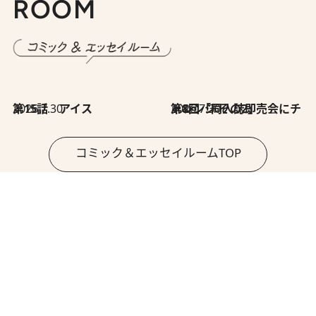
ROOM
2026.7.30
第15話 アイス
2026.7.30
第8回「同人誌即売会にチャレンジ その2」
コミック＆エッセイルームTOP