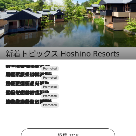
新着トピックス Hoshino Resorts
2026.8.7
【トンボの足水浴】ヒノキの香りに包まれて涼感マックス！約13℃の湧水かけ流しを避暑地「星野温泉 トンボの湯」で体験
2026.7.31
【ホテル帰省】という選択肢をOMOが提案。家族とほどよい距離を保つには「昼は実家、夜は気兼ねなくホテルで！」
2026.7.24
【夏限定ディナーコース】旬を迎える稚鮎や花ズッキーニなどをイタリア・トスカーナの郷土料理の手法で満喫！
2026.7.17
「土佐和ハーブかき氷」がOMO7高知に登場！生姜、山椒、大葉など目にも舌にも涼を呼ぶ郷土の味
2026.7.10
NEW OPEN！【界 草津】名湯の地に誕生。趣の異なる2種の温泉と上州ならではの会席・蕎麦割烹など美食を味わう究極の癒やし旅
特集 TOP