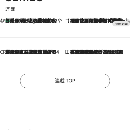
連載
47都道府県の手みやげ ひんやりスイーツで夏を満喫
【兵庫県】この夏絶対食べたい 冷やしておいしいおやつ3選 淡路島の恵みをジェラートに集約
4 Hours Ago
【CREA×星野リゾート】唯一無二。癒しと発見が待つ場所へ
2026.8.7
【トンボの足水浴】ヒノキの香りに包まれて涼感マックス！約13℃の湧水かけ流しを避暑地「星野温泉 トンボの湯」で体験
CREA'S CHOICE
2026.8.7
「立川にも歌舞伎があるんだよ」 片岡仁左衛門・市川中車ら豪華座組みで4年目の立川立飛歌舞伎へ
田中稲の勝手に再ブーム
2026.8.7
「湘南乃風に憧れて」観客大盛上がりの“タオル回し”に、ラッパー顔負けの高速歌唱まで…さだまさし（74）のアグレッシブすぎる現在地
連載 TOP