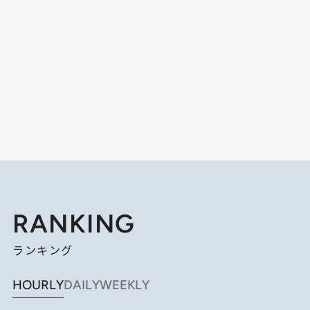
RANKING
ランキング
HOURLY
DAILY
WEEKLY