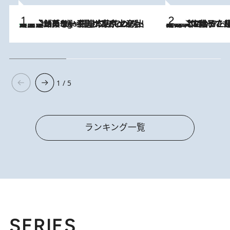
【間違いのない王道・東京土産】資生堂パーラー 銀座本店でのみ出会える銘菓5選《極上プディング・濃厚チーズケーキ・ボンボンショコラほか》
4 Hours Ago
2026.8.5
【阿川佐和子さんの年とる力】なぜ70代で始めた趣味は“こんなに楽しい”のか？ ピアノ、俳句…スランプに陥っても続けられる“ある秘訣”とは
1 / 5
ランキング一覧
SERIES