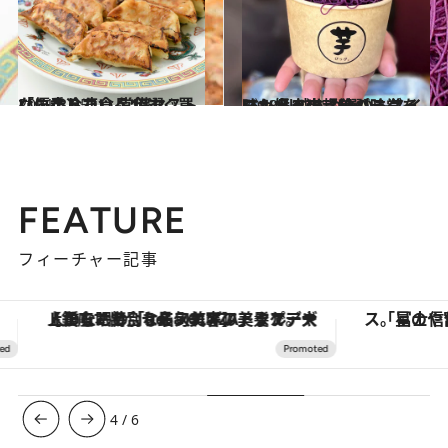
2021.3.25
「コストコ」へ今すぐ買いに走りたい 常備マストな優秀冷凍食品10選
グルメ
2023.11.25
いも好きの超絶パラダイス！ 川越さつまいもスイーツ食べ歩き秋の味覚を味わえる店【6選】
グルメ
FEATURE
フィーチャー記事
【銀座で出合う最旬美容】美髪ケアや上質な眠り…セルフケアのアップデートから、特別な名入れギフトまで。大人のための「ReFa GINZA」クルーズ
4
/
6