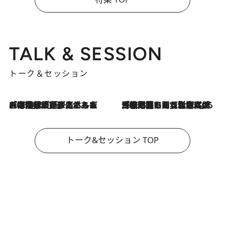
TALK & SESSION
トーク＆セッション
2026.8.3
「今後値上げがあるとすれば…」「リスクがあるのは今年の冬」エネルギー専門家が語る、ホルムズ海峡封鎖が家庭にもたらす“ある心配”
2026.8.3
「住宅建てられない…」「サーチャージ料の高値が続いている」ホルムズ海峡封鎖による影響はいつまで続く？《エネルギー専門家に聞く“どうなる日本の暮らし”》
トーク&セッション TOP