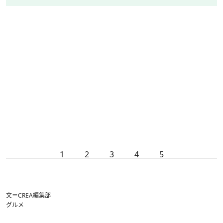
1
2
3
4
5
文＝CREA編集部
グルメ