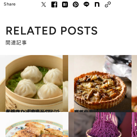
Share
RELATED POSTS
関連記事
2021.3.19
大好きな「成城石井」で見つけた デリシャスが止まらない冷凍食品5選
グルメ
2023.11.16
【谷口ももよの“一日一薬膳”】 「疲労を感じたら鰻より山芋」 女は山芋と仲良くなるべし
ビューティ＆ヘルス