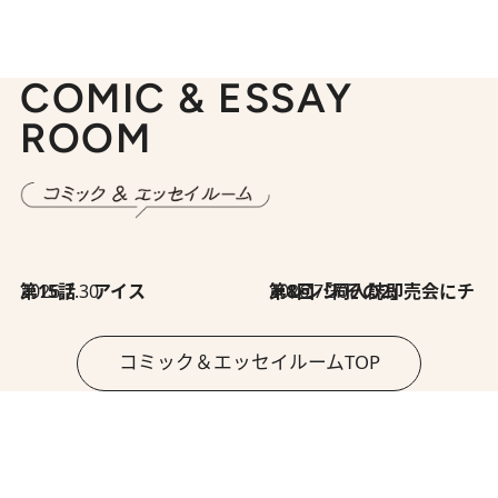
COMIC & ESSAY
ROOM
2026.7.30
第15話 アイス
2026.7.30
第8回「同人誌即売会にチャレンジ その2」
コミック＆エッセイルームTOP