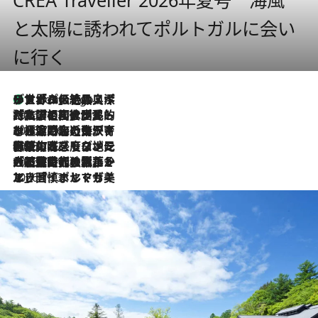
と太陽に誘われてポルトガルに会い
に行く
リスボンの絶品スイーツ「パステル・デ・ナタ」とは？ポルトガル伝統の奥深い世界へ
4 Hours Ago
2026.7.27
「私の祖国はポルトガル語です」国民的詩人フェルナンド・ペソアと、彼が愛した文学の街を歩く
2026.7.26
ポルトガル近海が育む極上の海の幸。キリリと冷えた白ワインと愉しむ、シーフード専門店の贅沢
2026.7.22
伝統の味をモダンに昇華。高感度な地元客が集う、リスボンの最旬ガストロノミー
2026.7.21
大航海時代の栄華から、震災、独裁、そして革命へ。ポルトガル・首都リスボンの石畳に刻まれた「歴史の光と影」
2026.7.13
エッセイ・ヤマザキマリ「慎ましくも美しき国 ポルトガル」