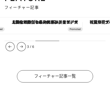
フィーチャー記事
【銀座で出合う最旬美容】美髪ケアや上質な眠り…セルフケアのアップデートから、特別な名入れギフトまで。大人のための「ReFa GINZA」クルーズ
【夏限定ディナーコース】旬を迎
3
/
6
フィーチャー記事一覧