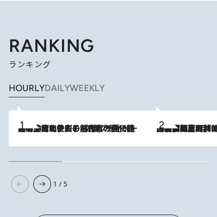
RANKING
ランキング
HOURLY
DAILY
WEEKLY
2026.8.3
《「文士の子ども被害者の会」発足！》阿川佐和子（72）が語る遠藤周作に北杜夫、劇作家・矢代静一の子どもたちの“文豪プライベート事件簿”
2026.8.8
「最後に見られてよかった」上野動物園の東園パンダ舎が解体前に特別公開。8月16日まで延長されたパネル展と共に辿る“半世紀”のパンダ飼育《解体工事の図面あり》
1 / 5