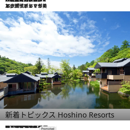
2026.7.13
エッセイ・ヤマザキマリ「慎ましくも美しき国 ポルトガル」
新着トピックス Hoshino Resorts
2026.8.7
【トンボの足水浴】ヒノキの香りに包まれて涼感マックス！約13℃の湧水かけ流しを避暑地「星野温泉 トンボの湯」で体験