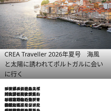
CREA Traveller 2026年夏号 海風
と太陽に誘われてポルトガルに会い
に行く
2026.8.8
リスボンの絶品スイーツ「パステル・デ・ナタ」とは？ポルトガル伝統の奥深い世界へ
2026.7.27
「私の祖国はポルトガル語です」国民的詩人フェルナンド・ペソアと、彼が愛した文学の街を歩く
2026.7.26
ポルトガル近海が育む極上の海の幸。キリリと冷えた白ワインと愉しむ、シーフード専門店の贅沢
2026.7.22
伝統の味をモダンに昇華。高感度な地元客が集う、リスボンの最旬ガストロノミー
2026.7.21
大航海時代の栄華から、震災、独裁、そして革命へ。ポルトガル・首都リスボンの石畳に刻まれた「歴史の光と影」