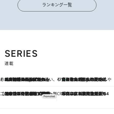
ランキング一覧
SERIES
連載
そおだよおこの関西おいしい、おやつ紀行
［大阪府箕面市］一皿一皿目の前で仕上げられる、料理を巧みに組み込んだアシェットデセールコース「ミチル アシェット デセール（Michiru assiette dessert）」
4 Hours Ago
47都道府県の手みやげ ひんやりスイーツで夏を満喫
【和歌山県】この夏絶対食べたい 冷やしておいしいおやつ3選 みかんがごろっと丸ごと入ったジュレ
4 Hours Ago
【CREA×星野リゾート】唯一無二。癒しと発見が待つ場所へ
2026.8.7
【トンボの足水浴】ヒノキの香りに包まれて涼感マックス！約13℃の湧水かけ流しを避暑地「星野温泉 トンボの湯」で体験
CREA'S CHOICE
2026.8.7
「立川にも歌舞伎があるんだよ」 片岡仁左衛門・市川中車ら豪華座組みで4年目の立川立飛歌舞伎へ