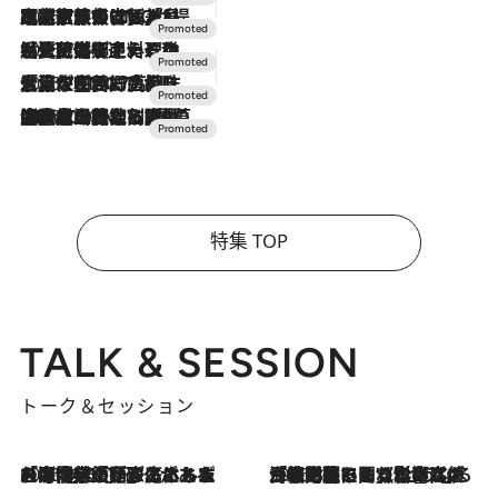
2026.7.31
【ホテル帰省】という選択肢をOMOが提案。家族とほどよい距離を保つには「昼は実家、夜は気兼ねなくホテルで！」
2026.7.24
【夏限定ディナーコース】旬を迎える稚鮎や花ズッキーニなどをイタリア・トスカーナの郷土料理の手法で満喫！
2026.7.17
「土佐和ハーブかき氷」がOMO7高知に登場！生姜、山椒、大葉など目にも舌にも涼を呼ぶ郷土の味
2026.7.10
NEW OPEN！【界 草津】名湯の地に誕生。趣の異なる2種の温泉と上州ならではの会席・蕎麦割烹など美食を味わう究極の癒やし旅
特集 TOP
TALK & SESSION
トーク＆セッション
2026.8.3
「今後値上げがあるとすれば…」「リスクがあるのは今年の冬」エネルギー専門家が語る、ホルムズ海峡封鎖が家庭にもたらす“ある心配”
2026.8.3
「住宅建てられない…」「サーチャージ料の高値が続いている」ホルムズ海峡封鎖による影響はいつまで続く？《エネルギー専門家に聞く“どうなる日本の暮らし”》