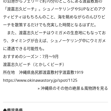
の泊港からフェリーで約70分のところにある渡嘉敷島の
「渡嘉志久ビーチ」。シュノーケリングやSUPなどのアク
ティビティはもちろんのこと、海を眺めながらのんびりビ
ーチを散策するだけでも充実した時間となるはずだ。
また、渡嘉志久ビーチはウミガメの生息地にもなってお
り、タイミングが合えば、シュノーケリング中にウミガメ
に遭遇できる可能性も。
おすすめのシーズン：7月～9月
渡嘉志久ビーチ（とかしくビーチ）
所在地 沖縄県島尻郡渡嘉敷村字渡嘉敷1919
https://www.okinawastory.jp/spot/1125
»
沖縄県のその他の絶景＆風物詩を見る
◆鹿児島県