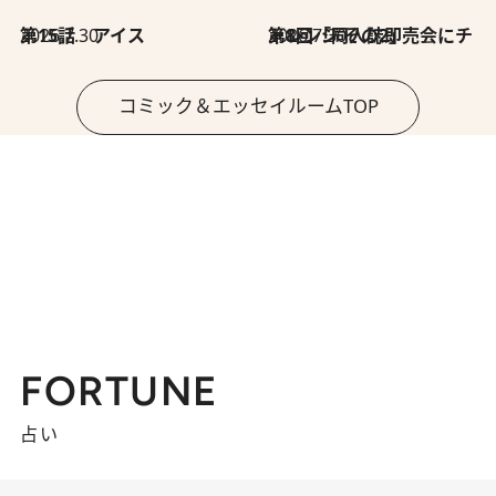
2026.7.30
第15話 アイス
2026.7.30
第8回「同人誌即売会にチャレンジ その2」
コミック＆エッセイルームTOP
FORTUNE
占い